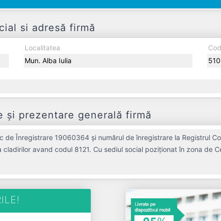
al si adresă firmă
Localitatea
Cod
Mun. Alba Iulia
510
și prezentare generală firmă
 de Înregistrare 19060364 și numărul de înregistrare la Registrul C
 a cladirilor avand codul 8121. Cu sediul social poziționat în zona de 
 DERATEX CHIM SRL a fost fondată în anul 2006, având o vechime de 20
aceri de 0 RON, gestionând operațiunile cu un număr mediu de 0 de sa
este o entitate inactiva di
ILE!