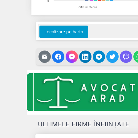
0
Cifra de afaceri
End of interactive chart.
Localizare pe harta
ULTIMELE FIRME ÎNFIINȚATE