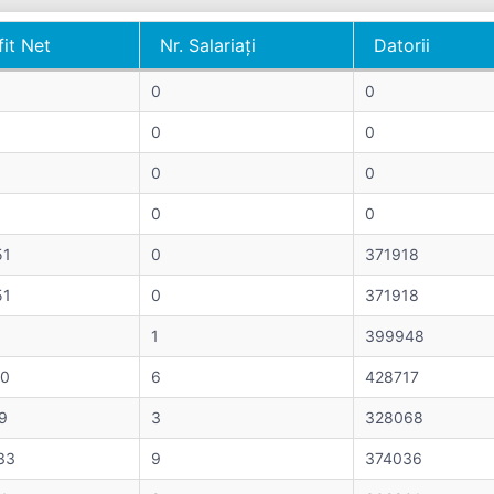
fit Net
Nr. Salariați
Datorii
fit Net
Nr. Salariați
Datorii
0
0
0
0
0
0
0
0
51
0
371918
51
0
371918
1
399948
0
6
428717
9
3
328068
33
9
374036