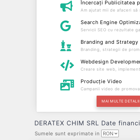
Încercați Publicitatea 
Am ajutat mii de afaceri s
Search Engine Optimiz
Servicii SEO cu rezultate g
Branding and Strategy
Branding, strategii de prom
Webdesign Developme
Creare site web, implement
Producție Video
Campanii video de promova
MAI MULTE DETALII
DERATEX CHIM SRL Date financiare
Sumele sunt exprimate in