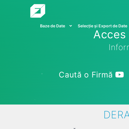
Baze de Date
Selecție și Export de Date
Acces 
Infor
Caută o Firmă
DERA