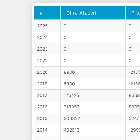
#
Cifra Afaceri
Pro
#
Cifra Afaceri
Pro
2025
0
0
2024
0
0
2023
0
0
2022
0
0
2020
8900
-215
2019
8900
-215
2017
176425
8658
2016
213952
8005
2015
304327
5247
2014
402613
-299