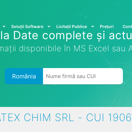
Soluții Software
Licitații Publice
Prețuri
Cont
la Date complete și actu
mații disponibile în MS Excel sau
România
TEX CHIM SRL - CUI 190