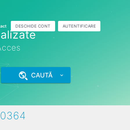
act
DESCHIDE CONT
AUTENTIFICARE
alizate
 Acces
CAUTĂ
60364