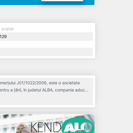
 poștal
129
omerțului J01/1022/2006, este o societate
Centru a țării, în judetul ALBA, compania aduce
 ani. Conform ultimului bilanț, societatea a
lariați pe ultimul an fiscal. DERATEX CHIM SRL
n punct de vedere fiscal si are status: INTRERUPERE TEMPORARA DE ACTIVITATE. Societatea nu este plătitoare de TVA.