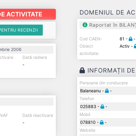
DOMENIUL DE AC
E ACTIVITATE
Raportat în BILAN
PENTRU RECENZII
Cod CAEN:
81 -
-
Obiect
Activ -
mbrie 2006
activitate:
ctivare
Dată radiere
-
INFORMAȚII D
Persoane din conducere
Balaneanu -
-
Telefon
025883 -
-
Mobil
ANAF
Dată reactivare
078810 -
-
-
Website