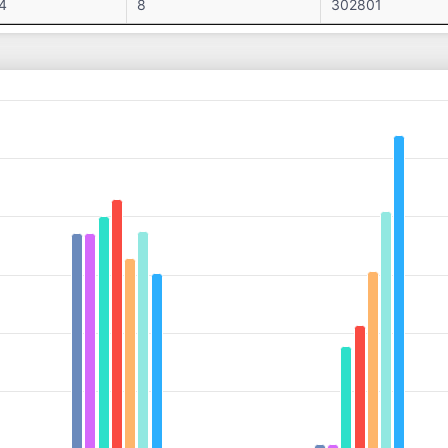
4
8
302801
s from 0 to 539138.