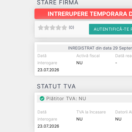
STARE FIRMĂ
INTRERUPERE TEMPORARA D
(
0
)
AUTENTIFICĂ-TE 
INREGISTRAT din data 29 Septe
Dată
Activă fiscal
Dată rea
interogare
NU
-
23.07.2026
STATUT TVA
Plătitor TVA: NU
Dată
TVA la încasare
Datorii 
interogare
NU
NU
23.07.2026