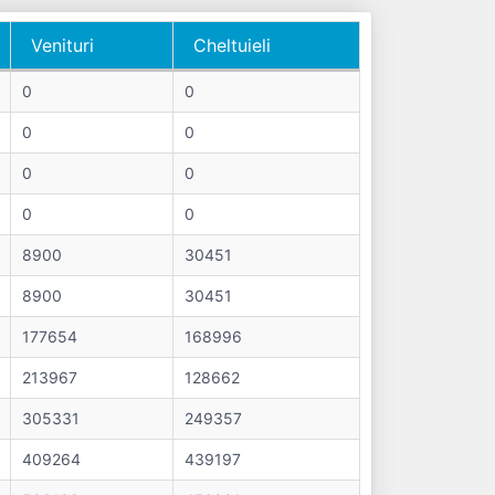
Venituri
Cheltuieli
Venituri
Cheltuieli
0
0
0
0
0
0
0
0
8900
30451
8900
30451
177654
168996
213967
128662
305331
249357
409264
439197