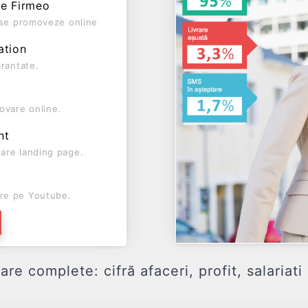
pe Firmeo
ă se promoveze online
ation
arantate.
ovare online.
nt
are landing page.
re pe Youtube.
 complete: cifră afaceri, profit, salariati