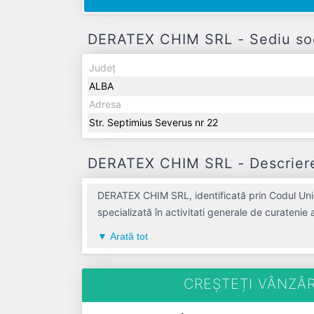
DERATEX CHIM SRL - Sediu soci
Județ
ALBA
Adresa
Str. Septimius Severus nr 22
DERATEX CHIM SRL - Descriere 
DERATEX CHIM SRL, identificată prin Codul Unic
specializată în activitati generale de curatenie
o contribuție semnificativă pe piața de profil.
Arată tot
înregistrat un profit de 0 RON și o cifră de af
CREȘTEȚI VÂNZĂR