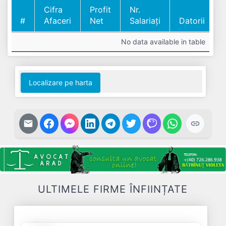
Cifra
Profit
Nr.
#
Afaceri
Net
Salariați
Datorii
#
Cifra
Profit
Nr.
Datorii
No data available in table
Afaceri
Net
Salariați
Localizare pe harta
ULTIMELE FIRME ÎNFIINȚATE