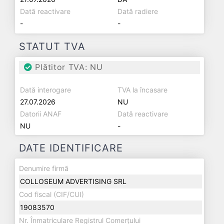
Dată reactivare
Dată radiere
-
-
STATUT TVA
Plătitor TVA: NU
Dată interogare
TVA la încasare
27.07.2026
NU
Datorii ANAF
Dată reactivare
NU
-
DATE IDENTIFICARE
Denumire firmă
COLLOSEUM ADVERTISING SRL
Cod fiscal (CIF/CUI)
19083570
Nr. Înmatriculare Registrul Comerțului