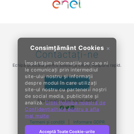
Previous
Next
Consimțământ Cookies
×
Contactați-ne
Împărtășim informațiile pe care ni
Echipă dedicată pentru asistență clienți. Răspuns rapid.
le comunicați prin intermediul
site-ului nostru și informații
despre modul în care utilizați
Contactați-ne
site-ul nostru cu partenerii noștri
de social media, publicitate și
Sau urmați-ne pe social media
analiză.
Citiți Politica noastră de
Confidențialitate pentru a afla
mai multe
Termeni și condiții
|
Informare GDPR
Acceptă Toate Cookie-urile