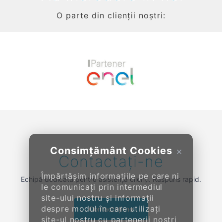
O parte din clienții noștri:
Previous
Next
Consimțământ Cookies
×
Contactați-ne
Împărtășim informațiile pe care ni
Echipă dedicată pentru asistență clienți. Răspuns rapid.
le comunicați prin intermediul
site-ului nostru și informații
despre modul în care utilizați
Contactați-ne
site-ul nostru cu partenerii noștri