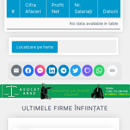
Cifra
Profit
Nr.
#
Afaceri
Net
Salariați
Datorii
#
Cifra
Profit
Nr.
Datorii
No data available in table
Afaceri
Net
Salariați
Localizare pe harta
ULTIMELE FIRME ÎNFIINȚATE