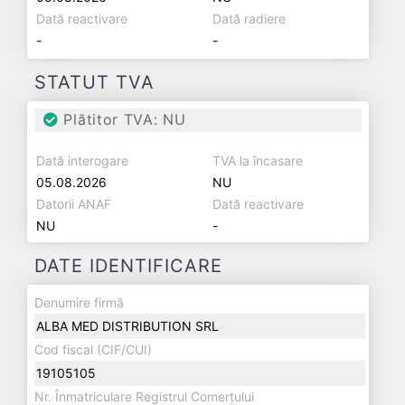
Dată reactivare
Dată radiere
-
-
STATUT TVA
Plătitor TVA: NU
Dată interogare
TVA la încasare
05.08.2026
NU
Datorii ANAF
Dată reactivare
NU
-
DATE IDENTIFICARE
Denumire firmă
ALBA MED DISTRIBUTION SRL
Cod fiscal (CIF/CUI)
19105105
Nr. Înmatriculare Registrul Comerțului