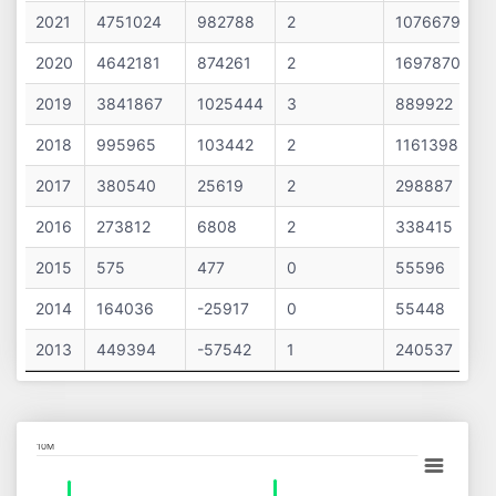
2021
4751024
982788
2
1076679
2020
4642181
874261
2
1697870
2019
3841867
1025444
3
889922
2018
995965
103442
2
1161398
2017
380540
25619
2
298887
2016
273812
6808
2
338415
2015
575
477
0
55596
2014
164036
-25917
0
55448
2013
449394
-57542
1
240537
Chart
10M
Bar chart with 13 data series.