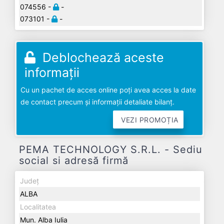
074556 -
-
073101 -
-
Deblochează aceste
informații
Cu un pachet de acces online poți avea acces la date
de contact precum și informații detaliate bilanț.
VEZI PROMOȚIA
PEMA TECHNOLOGY S.R.L. - Sediu
social si adresă firmă
Județ
ALBA
Localitatea
Mun. Alba Iulia