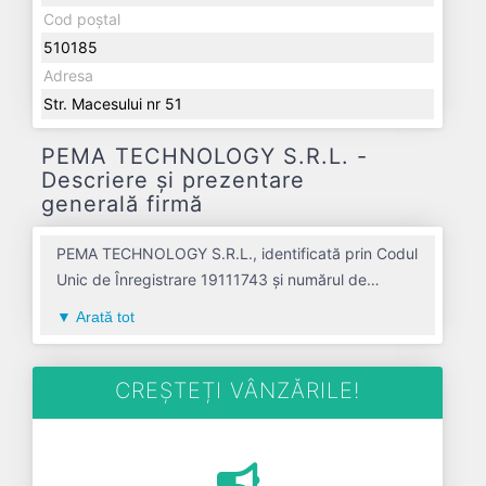
Cod poștal
510185
Adresa
Str. Macesului nr 51
PEMA TECHNOLOGY S.R.L. -
Descriere și prezentare
generală firmă
PEMA TECHNOLOGY S.R.L., identificată prin Codul
Unic de Înregistrare 19111743 și numărul de
înregistrare la Registrul Comerțului J01/1061/2006,
Arată tot
este o societate specializată în fabricarea placilor,
foliilor, tuburilor si profilelor din material plastic
avand codul 2221. Cu sediul social poziționat în
CREȘTEȚI VÂNZĂRILE!
zona de Centru a țării, în judetul ALBA, compania
aduce o contribuție semnificativă pe piața de
profil. PEMA TECHNOLOGY S.R.L. a fost fondată în