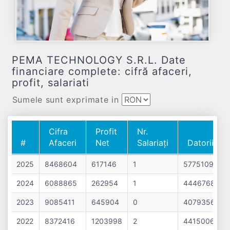
PEMA TECHNOLOGY S.R.L. Date
financiare complete: cifră afaceri,
profit, salariati
Sumele sunt exprimate in
Cifra
Profit
Nr.
#
Afaceri
Net
Salariați
Datorii
#
Cifra
Profit
Nr.
Datorii
2025
8468604
617146
1
5775109
Afaceri
Net
Salariați
2024
6088865
262954
1
4446768
2023
9085411
645904
0
4079356
2022
8372416
1203998
2
4415006