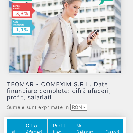
TEOMAR - COMEXIM S.R.L. Date
financiare complete: cifră afaceri,
profit, salariati
Sumele sunt exprimate in
Cifra
Profit
Nr.
#
Afaceri
Net
Salariați
Datorii