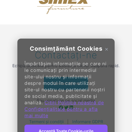
Previous
Next
Consimțământ Cookies
×
Contactați-ne
Împărtășim informațiile pe care ni
Echipă dedicată pentru asistență clienți. Răspuns rapid.
le comunicați prin intermediul
site-ului nostru și informații
despre modul în care utilizați
Contactați-ne
site-ul nostru cu partenerii noștri
de social media, publicitate și
Sau urmați-ne pe social media
analiză.
Citiți Politica noastră de
Confidențialitate pentru a afla
mai multe
Termeni și condiții
|
Informare GDPR
Acceptă Toate Cookie-urile