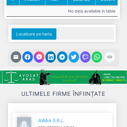
#
Cifra
Profit
Nr.
Datorii
No data available in table
Afaceri
Net
Salariați
Localizare pe harta
ULTIMELE FIRME ÎNFIINȚATE
AWAA S.R.L.