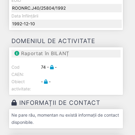
EUID
ROONRC.J40/25804/1992
Data înființării
1992-12-10
DOMENIUL DE ACTIVITATE
Raportat în BILANȚ
Cod
74 -
-
CAEN:
Obiect
-
-
activitate:
INFORMAȚII DE CONTACT
Ne pare rău, momentan nu există informații de contact
disponibile.