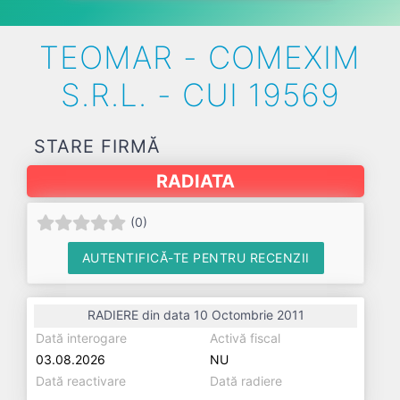
TEOMAR - COMEXIM
S.R.L. - CUI 19569
STARE FIRMĂ
RADIATA
(
0
)
AUTENTIFICĂ-TE PENTRU RECENZII
RADIERE din data 10 Octombrie 2011
Dată interogare
Activă fiscal
03.08.2026
NU
Dată reactivare
Dată radiere