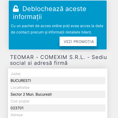
Deblochează aceste
informații
Cu un pachet de acces online poți avea acces la date
de contact precum și informații detaliate bilanț.
VEZI PROMOȚIA
TEOMAR - COMEXIM S.R.L. - Sediu
social si adresă firmă
Județ
BUCURESTI
Localitatea
Sector 2 Mun. Bucuresti
Cod poștal
023701
Adresa