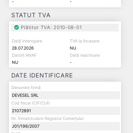
-
-
STATUT TVA
Plătitor TVA: 2010-08-01
Dată interogare
TVA la încasare
28.07.2026
NU
Datorii ANAF
Dată reactivare
NU
-
DATE IDENTIFICARE
Denumire firmă
DEVESEL SRL
Cod fiscal (CIF/CUI)
21072891
Nr. Înmatriculare Registrul Comerțului
J01/196/2007