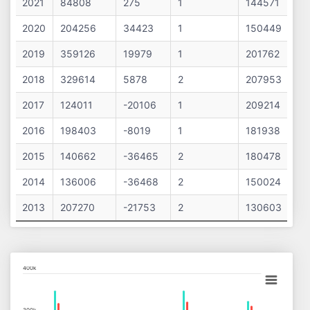
2021
84808
275
1
144571
2020
204256
34423
1
150449
2019
359126
19979
1
201762
2018
329614
5878
2
207953
2017
124011
-20106
1
209214
2016
198403
-8019
1
181938
2015
140662
-36465
2
180478
2014
136006
-36468
2
150024
2013
207270
-21753
2
130603
Chart
400k
Bar chart with 13 data series.