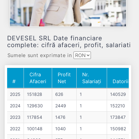
DEVESEL SRL Date financiare
complete: cifră afaceri, profit, salariati
Sumele sunt exprimate in
Cifra
Profit
Nr.
#
Afaceri
Net
Salariați
Datorii
#
Cifra
Profit
Nr.
Datorii
2025
151828
626
1
140529
Afaceri
Net
Salariați
2024
129630
2449
1
152210
2023
117854
1476
1
173847
2022
100148
1040
1
150982