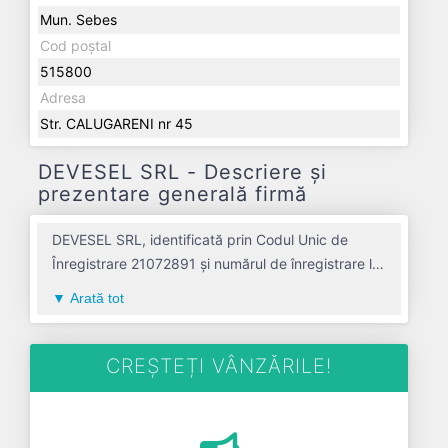
Mun. Sebes
Cod poștal
515800
Adresa
Str. CALUGARENI nr 45
DEVESEL SRL - Descriere și
prezentare generală firmă
DEVESEL SRL, identificată prin Codul Unic de
Înregistrare 21072891 și numărul de înregistrare la
Registrul Comerțului J01/196/2007, este o
Arată tot
societate specializată în comert cu amanuntul al
fructelor si legumelor proaspete avand codul 4721.
Cu sediul social poziționat în zona de Centru a țării,
CREȘTEȚI VÂNZĂRILE!
în judetul ALBA, compania aduce o contribuție
semnificativă pe piața de profil. DEVESEL SRL a
fost fondată în anul 2007, având o vechime de 19