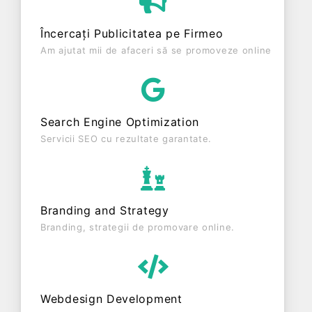
ani. Conform ultimului bilanț, societatea a
înregistrat un profit de 626 RON și o cifră de
Încercați Publicitatea pe Firmeo
afaceri de 151.828 RON, gestionând operațiunile
Am ajutat mii de afaceri să se promoveze online
cu un număr mediu de 1 de salariați pe ultimul an
fiscal. DEVESEL SRL este o entitate activa din
punct de vedere fiscal si are status: FUNCTIUNE.
Societatea este plătitoare de TVA din anul 2010.
Search Engine Optimization
Servicii SEO cu rezultate garantate.
Branding and Strategy
Branding, strategii de promovare online.
Webdesign Development