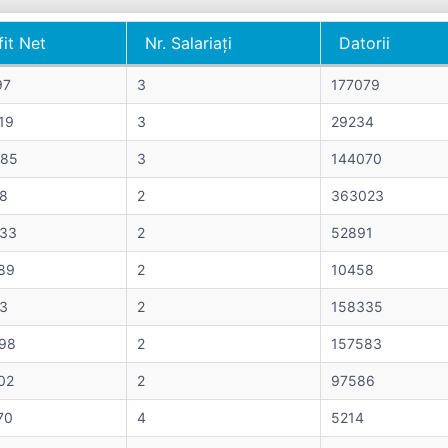
fit Net
Nr. Salariați
Datorii
fit Net
Nr. Salariați
Datorii
97
3
177079
19
3
29234
85
3
144070
8
2
363023
33
2
52891
89
2
10458
3
2
158335
98
2
157583
02
2
97586
70
4
5214