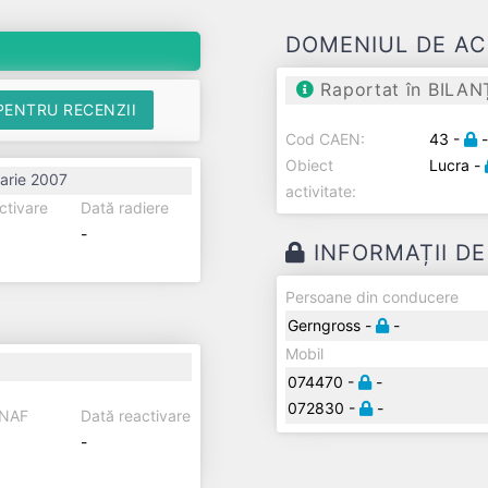
DOMENIUL DE AC
Raportat în BILAN
PENTRU RECENZII
Cod CAEN:
43 -
Obiect
Lucra -
arie 2007
activitate:
ctivare
Dată radiere
-
INFORMAȚII D
Persoane din conducere
Gerngross -
-
Mobil
074470 -
-
072830 -
-
ANAF
Dată reactivare
-