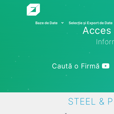
Baze de Date
Selecție și Export de Date
Acces 
Infor
Caută o Firmă
STEEL & P