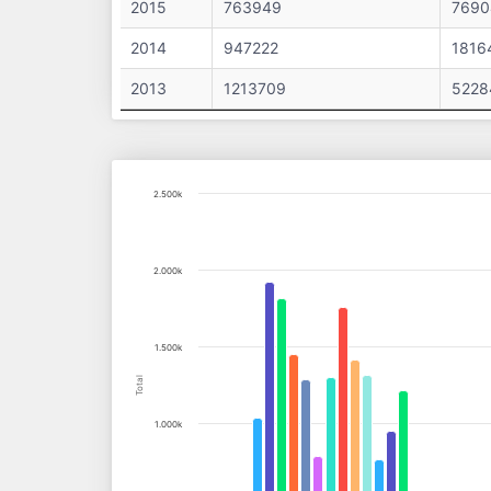
2015
763949
7690
2014
947222
1816
2013
1213709
5228
Chart
2.500k
Bar chart with 13 data series.
View as data table, Chart
2.000k
The chart has 1 X axis displaying categories.
The chart has 1 Y axis displaying Total. Data rang
1.500k
Total
1.000k