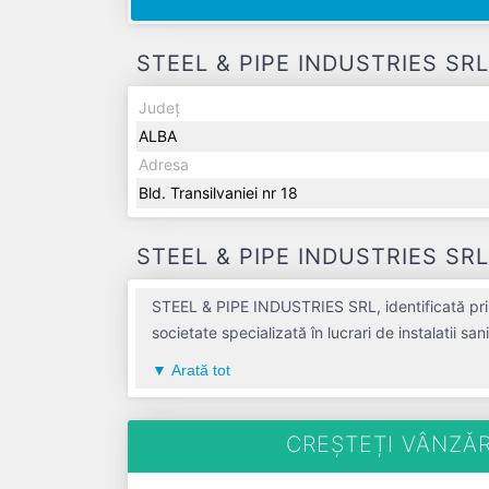
STEEL & PIPE INDUSTRIES SRL -
Județ
ALBA
Adresa
Bld. Transilvaniei nr 18
STEEL & PIPE INDUSTRIES SRL -
STEEL & PIPE INDUSTRIES SRL, identificată prin
societate specializată în lucrari de instalatii sa
judetul ALBA, compania aduce o contribuție se
Arată tot
ani. Conform ultimului bilanț, societatea a înr
de salariați pe ultimul an fiscal. STEEL & PIPE INDU
plătitoare de TVA din anul 2007.
CREȘTEȚI VÂNZĂR