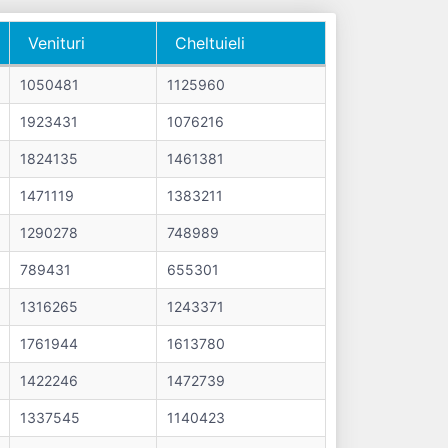
Venituri
Cheltuieli
Venituri
Cheltuieli
1050481
1125960
1923431
1076216
1824135
1461381
1471119
1383211
1290278
748989
789431
655301
1316265
1243371
1761944
1613780
1422246
1472739
1337545
1140423