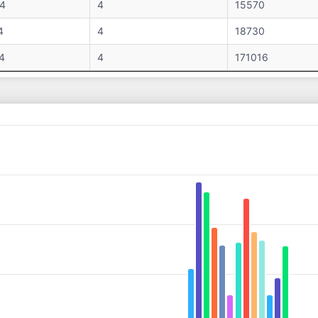
4
4
15570
4
4
18730
4
4
171016
es from 5214 to 1923431.