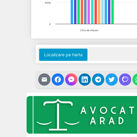
500k
0
Cifra de afaceri
End of interactive chart.
Localizare pe harta