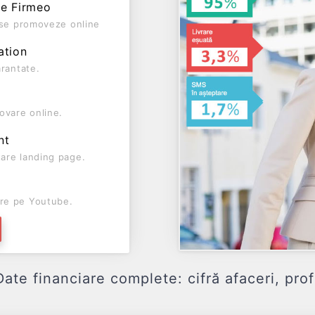
pe Firmeo
ă se promoveze online
ation
arantate.
ovare online.
nt
are landing page.
re pe Youtube.
 financiare complete: cifră afaceri, profit