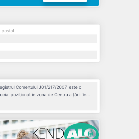
 poștal
egistrul Comerțului J01/217/2007, este o
ocial poziționat în zona de Centru a țării, în
fondată în anul 2007, având o vechime de 19
estionând operațiunile cu un număr mediu de 3
FUNCTIUNE. Societatea este