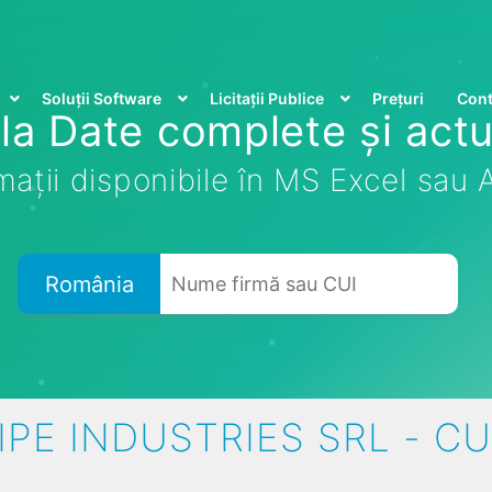
Soluții Software
Licitații Publice
Prețuri
Cont
la Date complete și actu
mații disponibile în MS Excel sau
România
IPE INDUSTRIES SRL - CU