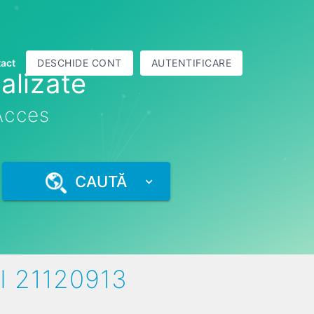
act
DESCHIDE CONT
AUTENTIFICARE
alizate
 Acces
CAUTĂ
I 21120913