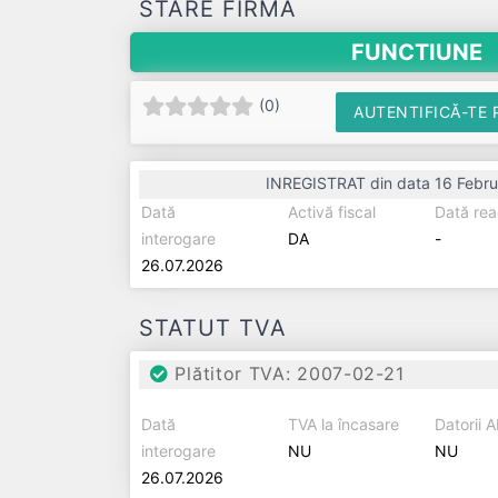
STARE FIRMĂ
FUNCTIUNE
(
0
)
AUTENTIFICĂ-TE 
INREGISTRAT din data 16 Febru
Dată
Activă fiscal
Dată rea
interogare
DA
-
26.07.2026
STATUT TVA
Plătitor TVA: 2007-02-21
Dată
TVA la încasare
Datorii 
interogare
NU
NU
26.07.2026