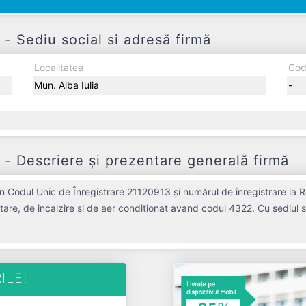
 Sediu social si adresă firmă
Localitatea
Cod
Mun. Alba Iulia
-
 Descriere și prezentare generală firmă
 Codul Unic de Înregistrare 21120913 și numărul de înregistrare la R
nitare, de incalzire si de aer conditionat avand codul 4322. Cu sediul s
mnificativă pe piața de profil. STEEL & PIPE INDUSTRIES SRL a fost 
egistrat un profit de 0 RON și o cifră de afaceri de 1.032.442 RON, g
STRIES SRL este o entitate activa din punct de vedere fiscal si are status: 
ILE!