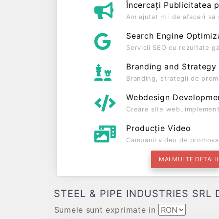
Încercați Publicitatea 
Am ajutat mii de afaceri s
Search Engine Optimiz
Servicii SEO cu rezultate g
Branding and Strategy
Branding, strategii de prom
Webdesign Developme
Creare site web, implement
Producție Video
Campanii video de promova
MAI MULTE DETALII
STEEL & PIPE INDUSTRIES SRL Date
Sumele sunt exprimate in