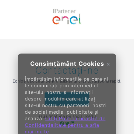
Previous
Next
Consimțământ Cookies
×
Contactați-ne
Împărtășim informațiile pe care ni
Echipă dedicată pentru asistență clienți. Răspuns rapid.
le comunicați prin intermediul
site-ului nostru și informații
despre modul în care utilizați
Contactați-ne
site-ul nostru cu partenerii noștri
de social media, publicitate și
Sau urmați-ne pe social media
analiză.
Citiți Politica noastră de
Confidențialitate pentru a afla
mai multe