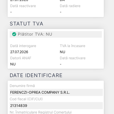
Dată reactivare
Dată radiere
-
-
STATUT TVA
Plătitor TVA: NU
Dată interogare
TVA la încasare
27.07.2026
NU
Datorii ANAF
Dată reactivare
NU
-
DATE IDENTIFICARE
Denumire firmă
FERENCZI-OPREA COMPANY S.R.L.
Cod fiscal (CIF/CUI)
21314839
Nr. Înmatriculare Registrul Comerțului