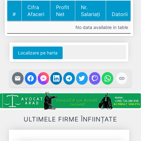
Cifra
Profit
Nr.
#
Afaceri
Net
Salariați
Datorii
#
Cifra
Profit
Nr.
Datorii
No data available in table
Afaceri
Net
Salariați
Localizare pe harta
ULTIMELE FIRME ÎNFIINȚATE