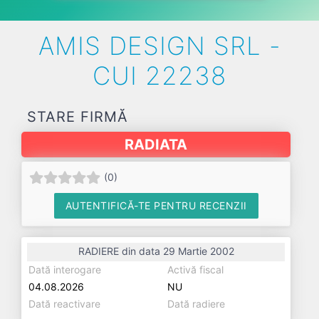
AMIS DESIGN SRL -
CUI 22238
STARE FIRMĂ
RADIATA
(
0
)
AUTENTIFICĂ-TE PENTRU RECENZII
RADIERE din data 29 Martie 2002
Dată interogare
Activă fiscal
04.08.2026
NU
Dată reactivare
Dată radiere