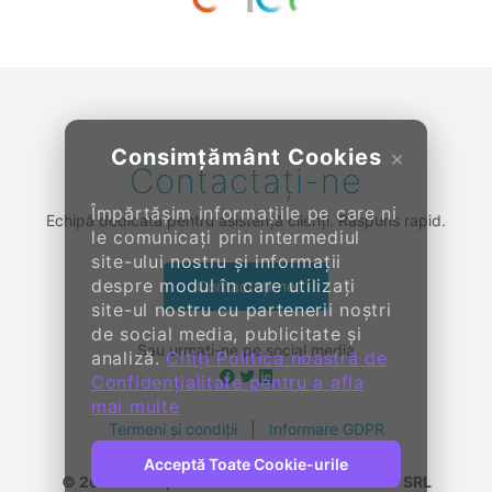
Previous
Next
Consimțământ Cookies
×
Contactați-ne
Împărtășim informațiile pe care ni
Echipă dedicată pentru asistență clienți. Răspuns rapid.
le comunicați prin intermediul
site-ului nostru și informații
despre modul în care utilizați
Contactați-ne
site-ul nostru cu partenerii noștri
de social media, publicitate și
Sau urmați-ne pe social media
analiză.
Citiți Politica noastră de
Confidențialitate pentru a afla
mai multe
Termeni și condiții
|
Informare GDPR
Acceptă Toate Cookie-urile
© 2014-
2026, KENDALL ENTERPRISE GROUP SRL