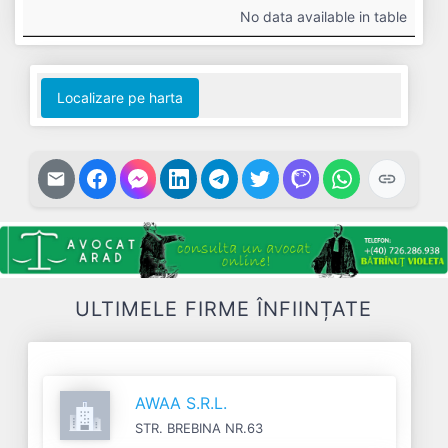
#
Cifra
Profit
Nr.
Datorii
No data available in table
Afaceri
Net
Salariați
Localizare pe harta
ULTIMELE FIRME ÎNFIINȚATE
AWAA S.R.L.
STR. BREBINA NR.63