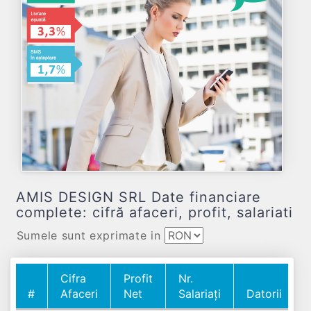
AMIS DESIGN SRL Date financiare
complete: cifră afaceri, profit, salariati
Sumele sunt exprimate in
Cifra
Profit
Nr.
#
Afaceri
Net
Salariați
Datorii