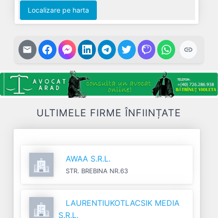
Localizare pe harta
ULTIMELE FIRME ÎNFIINȚATE
AWAA S.R.L.
STR. BREBINA NR.63
LAURENTIUKOTLACSIK MEDIA
S.R.L.