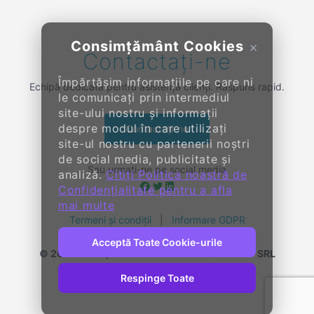
Consimțământ Cookies
×
Contactați-ne
Împărtășim informațiile pe care ni
Echipă dedicată pentru asistență clienți. Răspuns rapid.
le comunicați prin intermediul
site-ului nostru și informații
despre modul în care utilizați
Contactați-ne
site-ul nostru cu partenerii noștri
de social media, publicitate și
Sau urmați-ne pe social media
analiză.
Citiți Politica noastră de
Confidențialitate pentru a afla
mai multe
Termeni și condiții
|
Informare GDPR
Acceptă Toate Cookie-urile
© 2014-
2026, KENDALL ENTERPRISE GROUP SRL
Toate drepturile rezervate
Respinge Toate