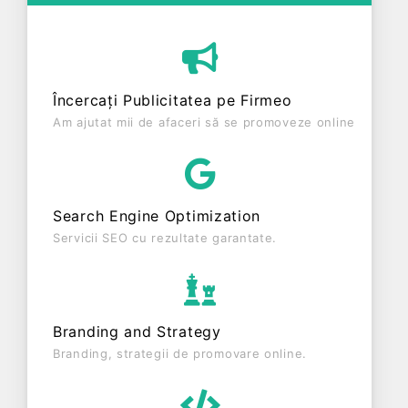
ALBA, compania aduce o contribuție semnificativă
pe piața de profil. TICOSVILA CONSTRUCT SRL a
fost fondată în anul 2007, având o vechime de 19
ani. Conform ultimului bilanț, societatea a
Încercați Publicitatea pe Firmeo
înregistrat un profit de 0 RON și o cifră de afaceri
Am ajutat mii de afaceri să se promoveze online
de 33.200 RON, gestionând operațiunile cu un
număr mediu de 2 de salariați pe ultimul an fiscal.
TICOSVILA CONSTRUCT SRL este o entitate
inactiva din punct de vedere fiscal si are status:
Search Engine Optimization
RADIATA. Societatea nu este plătitoare de TVA.
Servicii SEO cu rezultate garantate.
Branding and Strategy
Branding, strategii de promovare online.