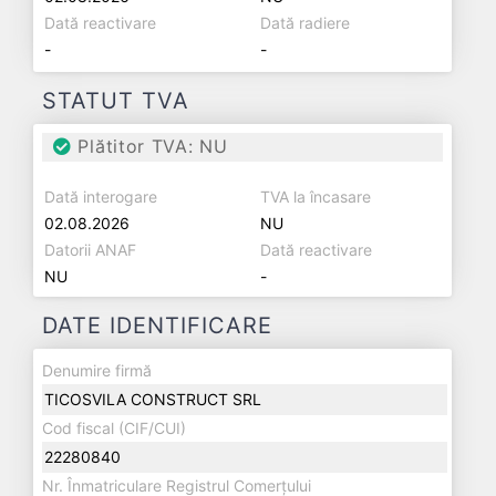
Dată reactivare
Dată radiere
-
-
STATUT TVA
Plătitor TVA: NU
Dată interogare
TVA la încasare
02.08.2026
NU
Datorii ANAF
Dată reactivare
NU
-
DATE IDENTIFICARE
Denumire firmă
TICOSVILA CONSTRUCT SRL
Cod fiscal (CIF/CUI)
22280840
Nr. Înmatriculare Registrul Comerțului