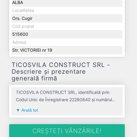
ALBA
Localitatea
Ors. Cugir
Cod poștal
515600
Adresa
Str. VICTORIEI nr 19
TICOSVILA CONSTRUCT SRL -
Descriere și prezentare
generală firmă
TICOSVILA CONSTRUCT SRL, identificată prin
Codul Unic de Înregistrare 22280840 și numărul
de înregistrare la Registrul Comerțului
Arată tot
J01/1045/2007, este o societate specializată în
lucrari de constructii a cladirilor rezidentiale si
nerezidentiale avand codul 4120. Cu sediul social
CREȘTEȚI VÂNZĂRILE!
poziționat în zona de Centru a țării, în judetul