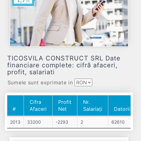
TICOSVILA CONSTRUCT SRL Date
financiare complete: cifră afaceri,
profit, salariati
Sumele sunt exprimate in
Cifra
Profit
Nr.
#
Afaceri
Net
Salariați
Datorii
#
Cifra
Profit
Nr.
Datorii
2013
33200
-2293
2
62610
Afaceri
Net
Salariați