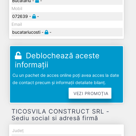
Bucatariu -
-
Mobil
072639 -
-
Email
bucatariucosti -
-
Deblochează aceste
informații
Cu un pachet de acces online poți avea acces la date
de contact precum și informații detaliate bilanț.
VEZI PROMOȚIA
TICOSVILA CONSTRUCT SRL -
Sediu social si adresă firmă
Județ