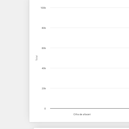
Chart
100k
Bar chart with 9 data series.
View as data table, Chart
80k
The chart has 1 X axis displaying categories.
The chart has 1 Y axis displaying Total. Data range
60k
Total
40k
20k
0
Cifra de afaceri
End of interactive chart.