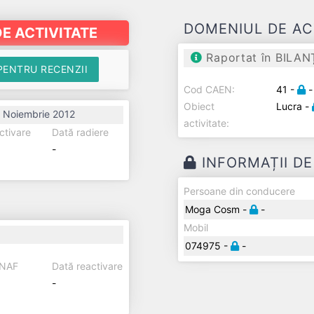
DOMENIUL DE AC
E ACTIVITATE
Raportat în BILAN
PENTRU RECENZII
Cod CAEN:
41 -
-
Obiect
Lucra -
 Noiembrie 2012
activitate:
ctivare
Dată radiere
-
INFORMAȚII D
Persoane din conducere
Moga Cosm -
-
Mobil
074975 -
-
ANAF
Dată reactivare
-