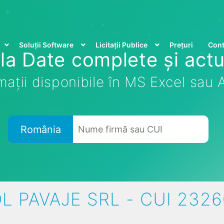
Soluții Software
Licitații Publice
Prețuri
Cont
la Date complete și actu
mații disponibile în MS Excel sau
România
L PAVAJE SRL - CUI 232