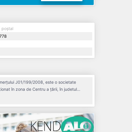
 poștal
778
merțului J01/199/2008, este o societate
ionat în zona de Centru a țării, în judetul
08, având o vechime de 18 ani. Conform
u un număr mediu de 0 de salariați pe ultimul
ITATE. Societatea nu este