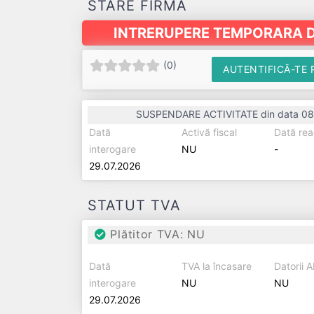
STARE FIRMĂ
INTRERUPERE TEMPORARA D
(
0
)
AUTENTIFICĂ-TE 
SUSPENDARE ACTIVITATE din data 08
Dată
Activă fiscal
Dată rea
interogare
NU
-
29.07.2026
STATUT TVA
Plătitor TVA: NU
Dată
TVA la încasare
Datorii 
interogare
NU
NU
29.07.2026