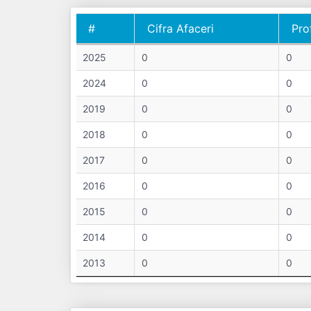
#
Cifra Afaceri
Pro
#
Cifra Afaceri
Pro
2025
0
0
2024
0
0
2019
0
0
2018
0
0
2017
0
0
2016
0
0
2015
0
0
2014
0
0
2013
0
0