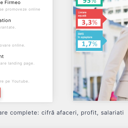
pe Firmeo
ă se promoveze online
ation
arantate.
ovare online.
nt
are landing page.
re pe Youtube.
 complete: cifră afaceri, profit, salariati