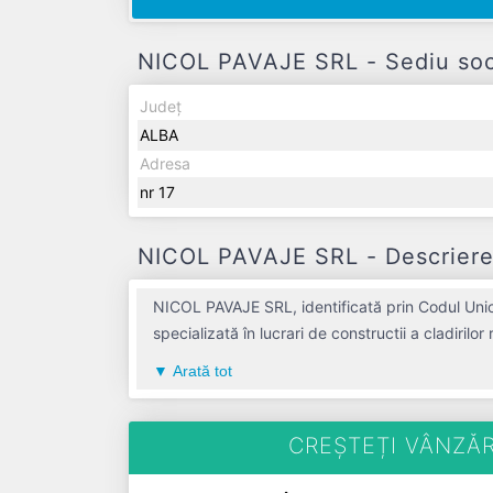
NICOL PAVAJE SRL - Sediu soci
Județ
ALBA
Adresa
nr 17
NICOL PAVAJE SRL - Descriere 
NICOL PAVAJE SRL, identificată prin Codul Unic
specializată în lucrari de constructii a cladirilo
ALBA, compania aduce o contribuție semnificat
Arată tot
ultimului bilanț, societatea a înregistrat un pr
an fiscal. NICOL PAVAJE SRL este o entitate inactiv
plătitoare de TVA.
CREȘTEȚI VÂNZĂR