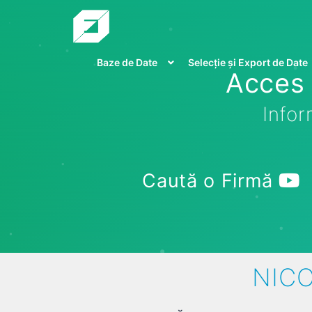
Baze de Date
Selecție și Export de Date
Acces 
Infor
Caută o Firmă
NICO