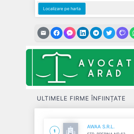
Localizare pe harta
ULTIMELE FIRME ÎNFIINȚATE
AWAA S.R.L.
1