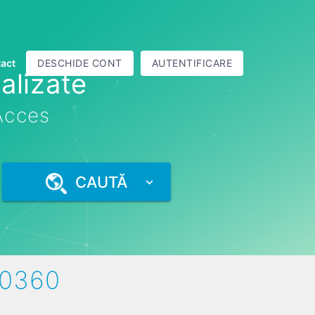
act
DESCHIDE CONT
AUTENTIFICARE
alizate
 Acces
CAUTĂ
60360