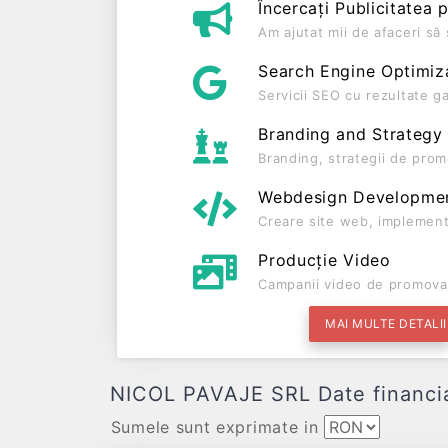
Încercați Publicitatea 
Am ajutat mii de afaceri s
Search Engine Optimiz
Servicii SEO cu rezultate g
Branding and Strategy
Branding, strategii de prom
Webdesign Developme
Creare site web, implement
Producție Video
Campanii video de promova
MAI MULTE DETALII
NICOL PAVAJE SRL Date financiare
Sumele sunt exprimate in