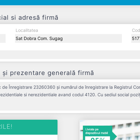
al si adresă firmă
Localitatea
Cod
Sat Dobra Com. Sugag
517
și prezentare generală firmă
 de Înregistrare 23260360 și numărul de înregistrare la Registrul Co
r rezidentiale si nerezidentiale avand codul 4120. Cu sediul social poziț
ivă pe piața de profil. NICOL PAVAJE SRL a fost fondată în anul 20
ofit de 0 RON și o cifră de afaceri de 0 RON, gestionând operațiunile c
a din punct de vedere fiscal si are status: INTRERUPERE TEMPORARA DE ACTIV
ILE!