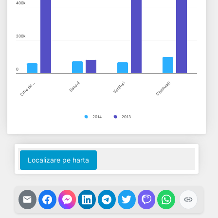
400k
200k
0
Cifra de…
Datorii
Venituri
Cheltuieli
2014
2013
End of interactive chart.
Localizare pe harta