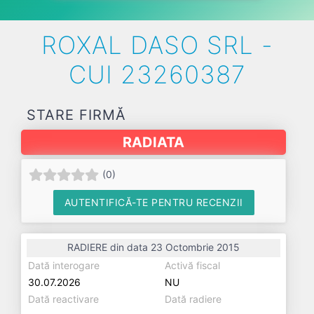
ROXAL DASO SRL -
CUI 23260387
STARE FIRMĂ
RADIATA
(
0
)
AUTENTIFICĂ-TE PENTRU RECENZII
RADIERE din data 23 Octombrie 2015
Dată interogare
Activă fiscal
30.07.2026
NU
Dată reactivare
Dată radiere