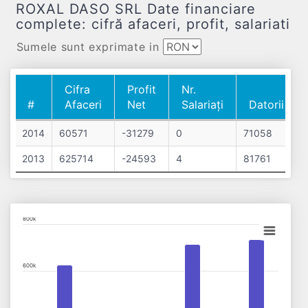
ROXAL DASO SRL Date financiare
complete: cifră afaceri, profit, salariati
Sumele sunt exprimate in
Cifra
Profit
Nr.
#
Afaceri
Net
Salariați
Datorii
#
Cifra
Profit
Nr.
Datorii
2014
60571
-31279
0
71058
Afaceri
Net
Salariați
2013
625714
-24593
4
81761
Chart
800k
Bar chart with 2 data series.
View as data table, Chart
600k
The chart has 1 X axis displaying categories.
The chart has 1 Y axis displaying values. Data ranges from 6057