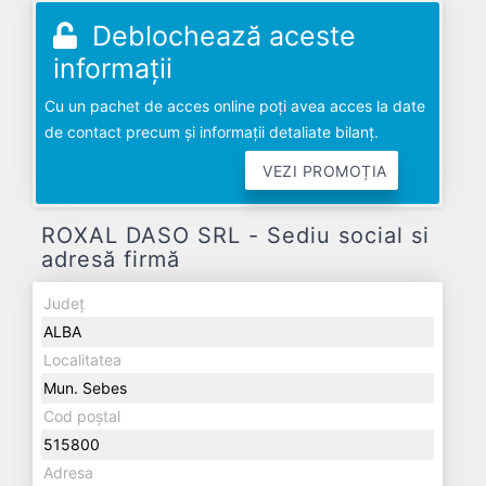
Deblochează aceste
informații
Cu un pachet de acces online poți avea acces la date
de contact precum și informații detaliate bilanț.
VEZI PROMOȚIA
ROXAL DASO SRL - Sediu social si
adresă firmă
Județ
ALBA
Localitatea
Mun. Sebes
Cod poștal
515800
Adresa