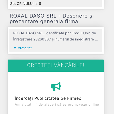
Str. CRINULUI nr 8
ROXAL DASO SRL - Descriere și
prezentare generală firmă
ROXAL DASO SRL, identificată prin Codul Unic de
Înregistrare 23260387 și numărul de înregistrare la
Registrul Comerțului J01/200/2008, este o
Arată tot
societate specializată în comert cu amanuntul al
carnii si al produselor din carne avand codul 4722.
Cu sediul social poziționat în zona de Centru a țării,
CREȘTEȚI VÂNZĂRILE!
în judetul ALBA, compania aduce o contribuție
semnificativă pe piața de profil. ROXAL DASO SRL
a fost fondată în anul 2008, având o vechime de
18 ani. Conform ultimului bilanț, societatea a
înregistrat un profit de 0 RON și o cifră de afaceri
Încercați Publicitatea pe Firmeo
de 60.571 RON, gestionând operațiunile cu un
Am ajutat mii de afaceri să se promoveze online
număr mediu de 0 de salariați pe ultimul an fiscal.
ROXAL DASO SRL este o entitate inactiva din