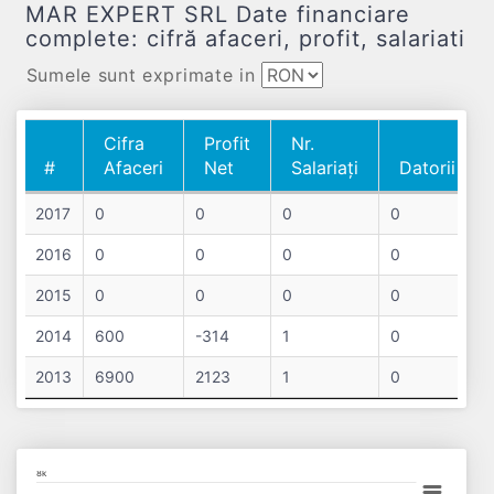
MAR EXPERT SRL Date financiare
complete: cifră afaceri, profit, salariati
Sumele sunt exprimate in
Cifra
Profit
Nr.
#
Afaceri
Net
Salariați
Datorii
#
Cifra
Profit
Nr.
Datorii
2017
0
0
0
0
Afaceri
Net
Salariați
2016
0
0
0
0
2015
0
0
0
0
2014
600
-314
1
0
2013
6900
2123
1
0
Chart
8k