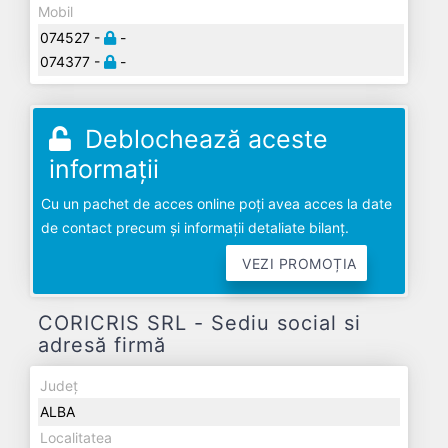
Mobil
074527 -
-
074377 -
-
Deblochează aceste
informații
Cu un pachet de acces online poți avea acces la date
de contact precum și informații detaliate bilanț.
VEZI PROMOȚIA
CORICRIS SRL - Sediu social si
adresă firmă
Județ
ALBA
Localitatea