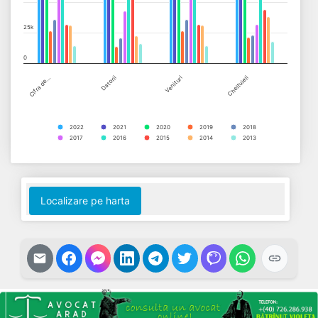
25k
0
Cifra de…
Datorii
Venituri
Cheltuieli
2022
2021
2020
2019
2018
2017
2016
2015
2014
2013
End of interactive chart.
Localizare pe harta