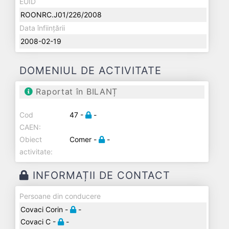
EUID
ROONRC.J01/226/2008
Data înființării
2008-02-19
DOMENIUL DE ACTIVITATE
Raportat în BILANȚ
Cod
47 -
-
CAEN:
Obiect
Comer -
-
activitate:
INFORMAȚII DE CONTACT
Persoane din conducere
Covaci Corin -
-
Covaci C -
-