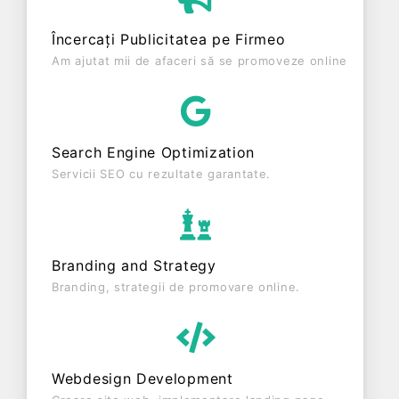
ultimului bilanț, societatea a înregistrat un profit de
0 RON și o cifră de afaceri de 83.349 RON,
Încercați Publicitatea pe Firmeo
gestionând operațiunile cu un număr mediu de 0
Am ajutat mii de afaceri să se promoveze online
de salariați pe ultimul an fiscal. CORICRIS SRL este
o entitate activa din punct de vedere fiscal si are
status: FUNCTIUNE. Societatea nu este plătitoare
de TVA.
Search Engine Optimization
Servicii SEO cu rezultate garantate.
Branding and Strategy
Branding, strategii de promovare online.
Webdesign Development