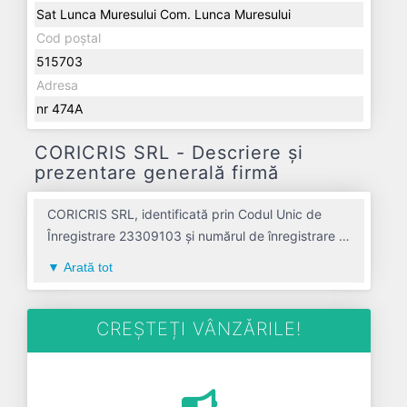
Sat Lunca Muresului Com. Lunca Muresului
Cod poștal
515703
Adresa
nr 474A
CORICRIS SRL - Descriere și
prezentare generală firmă
CORICRIS SRL, identificată prin Codul Unic de
Înregistrare 23309103 și numărul de înregistrare la
Registrul Comerțului J01/226/2008, este o
Arată tot
societate specializată în comert cu amanuntul al
bunurilor de ocazie avand codul 4779. Cu sediul
social poziționat în zona de Centru a țării, în judetul
CREȘTEȚI VÂNZĂRILE!
ALBA, compania aduce o contribuție semnificativă
pe piața de profil. CORICRIS SRL a fost fondată în
anul 2008, având o vechime de 18 ani. Conform