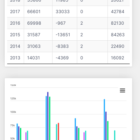
2017
66601
33033
0
42784
2016
69998
-967
2
82130
2015
31587
-13651
2
84263
2014
31063
-8383
2
22490
2013
14031
-4369
0
16092
Chart
150k
Bar chart with 10 data series.
125k
View as data table, Chart
100k
The chart has 1 X axis displaying categories.
The chart has 1 Y axis displaying values. Data ranges from 1375
75k
50k