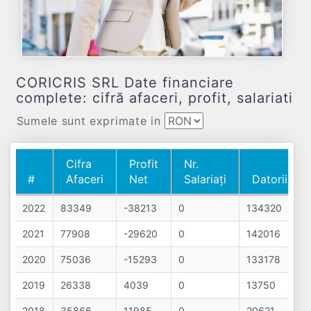
CORICRIS SRL Date financiare
complete: cifră afaceri, profit, salariati
Sumele sunt exprimate in
Cifra
Profit
Nr.
#
Afaceri
Net
Salariați
Datorii
#
Cifra
Profit
Nr.
Datorii
2022
83349
-38213
0
134320
Afaceri
Net
Salariați
2021
77908
-29620
0
142016
2020
75036
-15293
0
133178
2019
26338
4039
0
13750
2018
35866
11985
0
20621