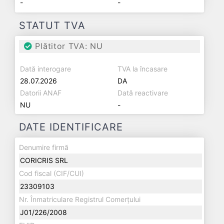
-
-
STATUT TVA
Plătitor TVA: NU
Dată interogare
TVA la încasare
28.07.2026
DA
Datorii ANAF
Dată reactivare
NU
-
DATE IDENTIFICARE
Denumire firmă
CORICRIS SRL
Cod fiscal (CIF/CUI)
23309103
Nr. Înmatriculare Registrul Comerțului
J01/226/2008