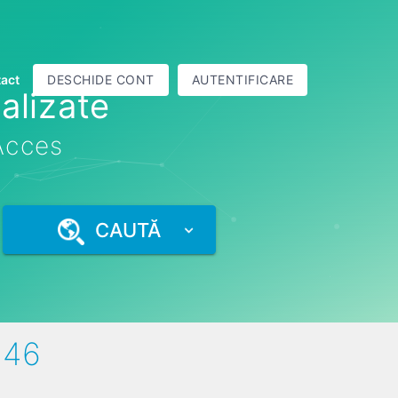
act
DESCHIDE CONT
AUTENTIFICARE
alizate
 Acces
CAUTĂ
146