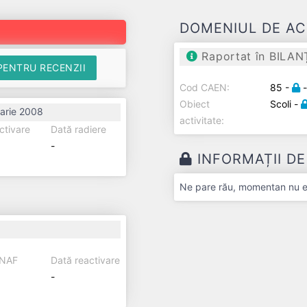
DOMENIUL DE AC
Raportat în BILAN
PENTRU RECENZII
Cod CAEN:
85 -
Obiect
Scoli -
arie 2008
activitate:
ctivare
Dată radiere
-
INFORMAȚII D
Ne pare rău, momentan nu exi
ANAF
Dată reactivare
-