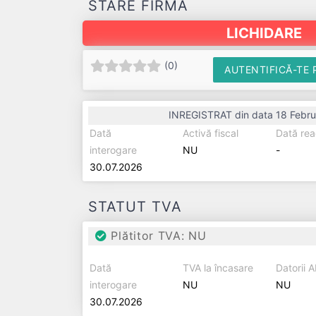
STARE FIRMĂ
LICHIDARE
(
0
)
AUTENTIFICĂ-TE 
INREGISTRAT din data 18 Febru
Dată
Activă fiscal
Dată rea
interogare
NU
-
30.07.2026
STATUT TVA
Plătitor TVA: NU
Dată
TVA la încasare
Datorii 
interogare
NU
NU
30.07.2026