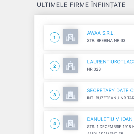
ULTIMELE FIRME ÎNFIINȚATE
AWAA S.R.L.
1
STR. BREBINA NR.63
LAURENTIUKOTLACSI
2
NR.328
SECRETARY DATE C
3
INT. BUZETEANU NR.TA
DANULETIU V. IOA
4
STR. 1 DECEMBRIE 1918 
AMPLASAMENT F5