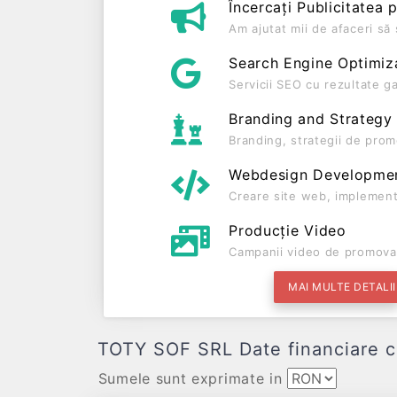
Încercați Publicitatea 
Am ajutat mii de afaceri s
Search Engine Optimiz
Servicii SEO cu rezultate g
Branding and Strategy
Branding, strategii de prom
Webdesign Developme
Creare site web, implement
Producție Video
Campanii video de promova
MAI MULTE DETALII
TOTY SOF SRL Date financiare comp
Sumele sunt exprimate in