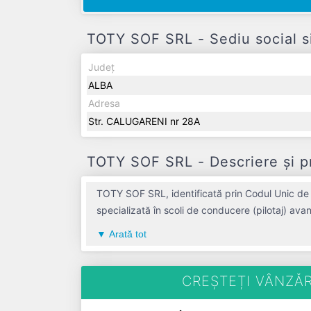
TOTY SOF SRL - Sediu social si
Județ
ALBA
Adresa
Str. CALUGARENI nr 28A
TOTY SOF SRL - Descriere și p
TOTY SOF SRL, identificată prin Codul Unic de 
specializată în scoli de conducere (pilotaj) ava
semnificativă pe piața de profil. TOTY SOF SRL 
Arată tot
de 0 RON și o cifră de afaceri de 0 RON, gestionând operațiunile cu un număr mediu d
CREȘTEȚI VÂNZĂR