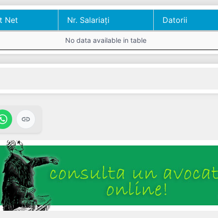
t Net
Nr. Salariați
Datorii
t Net
Nr. Salariați
Datorii
No data available in table