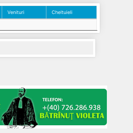
Venituri
Cheltuieli
Venituri
Cheltuieli