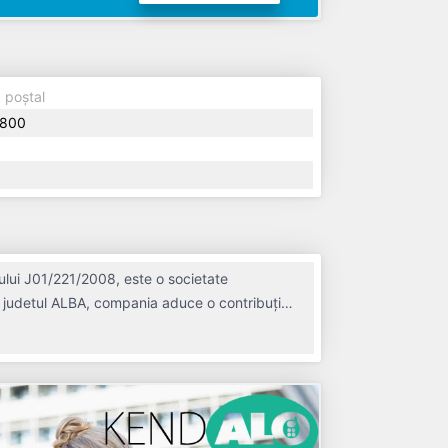
 poștal
800
ului J01/221/2008, este o societate
 în judetul ALBA, compania aduce o contribuție
lui bilanț, societatea a înregistrat un profit