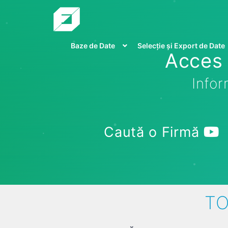
Baze de Date
Selecție și Export de Date
Acces 
Infor
Caută o Firmă
TO