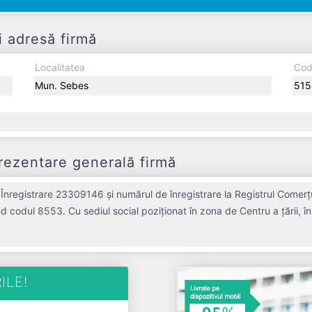
 adresă firmă
Localitatea
Cod
Mun. Sebes
515
rezentare generală firmă
Înregistrare 23309146 și numărul de înregistrare la Registrul Comerț
nd codul 8553. Cu sediul social poziționat în zona de Centru a țării,
a fost fondată în anul 2008, având o vechime de 18 ani. Conform ultimu
e de salariați pe ultimul an fiscal. TOTY SOF SRL este o entitate inactiva
din punct de vedere fiscal si are status: LICHIDARE. Societatea nu este plătitoare de TVA.
ILE!