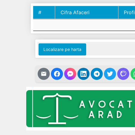
#
Cifra Afaceri
Profi
#
Cifra Afaceri
Profi
Localizare pe harta