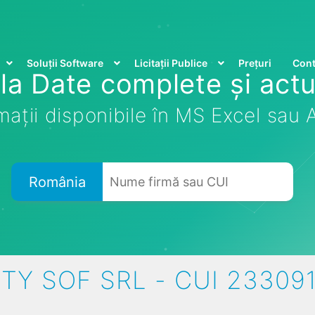
Soluții Software
Licitații Publice
Prețuri
Cont
la Date complete și actu
mații disponibile în MS Excel sau
România
TY SOF SRL - CUI 23309