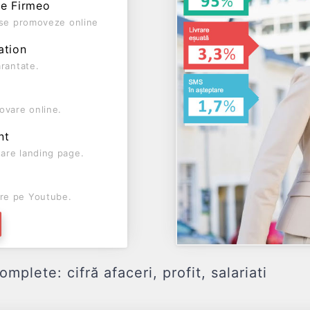
pe Firmeo
ă se promoveze online
ation
arantate.
ovare online.
nt
are landing page.
re pe Youtube.
lete: cifră afaceri, profit, salariati