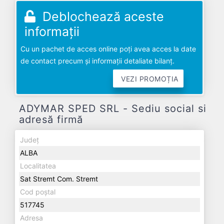
Deblochează aceste
informații
Cu un pachet de acces online poți avea acces la date
de contact precum și informații detaliate bilanț.
VEZI PROMOȚIA
ADYMAR SPED SRL - Sediu social si
adresă firmă
Județ
ALBA
Localitatea
Sat Stremt Com. Stremt
Cod poștal
517745
Adresa