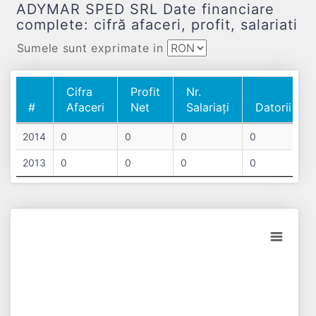
ADYMAR SPED SRL Date financiare
complete: cifră afaceri, profit, salariati
Sumele sunt exprimate in
Cifra
Profit
Nr.
#
Afaceri
Net
Salariați
Datorii
#
Cifra
Profit
Nr.
Datorii
2014
0
0
0
0
Afaceri
Net
Salariați
2013
0
0
0
0
Chart
Bar chart with 2 data series.
View as data table, Chart
The chart has 1 X axis displaying categories.
The chart has 1 Y axis displaying values. Data ranges from -0.5 t