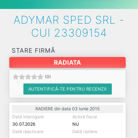
ADYMAR SPED SRL -
CUI 23309154
STARE FIRMĂ
RADIATA
(
0
)
AUTENTIFICĂ-TE PENTRU RECENZII
RADIERE din data 03 Iunie 2015
Dată interogare
Activă fiscal
30.07.2026
NU
Dată reactivare
Dată radiere