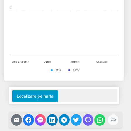
0
Cifra de afaceri
Datorii
Venituri
Cheltuieli
2014
2013
End of interactive chart.
Localizare pe harta