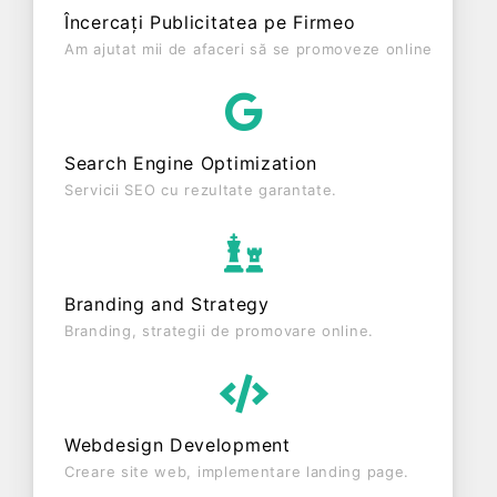
profit de 18.938 RON și o cifră de afaceri de
Încercați Publicitatea pe Firmeo
181.725 RON, gestionând operațiunile cu un număr
Am ajutat mii de afaceri să se promoveze online
mediu de 2 de salariați pe ultimul an fiscal. MILU &
FLORI S.R.L. este o entitate activa din punct de
vedere fiscal si are status: FUNCTIUNE. Societatea
nu este plătitoare de TVA.
Search Engine Optimization
Servicii SEO cu rezultate garantate.
Branding and Strategy
Branding, strategii de promovare online.
Webdesign Development
Creare site web, implementare landing page.