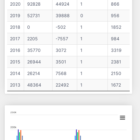
2020
92828
44924
1
866
2019
52731
39888
0
956
2018
0
-502
1
1852
2017
2205
-7557
1
984
2016
35770
3072
1
3319
2015
26944
3501
1
2381
2014
26214
7568
1
2150
2013
48364
22492
1
1672
Chart
250k
Bar chart with 13 data series.
200k
View as data table, Chart