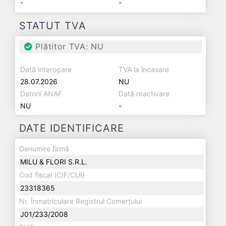
-
-
STATUT TVA
Plătitor TVA: NU
Dată interogare
TVA la încasare
28.07.2026
NU
Datorii ANAF
Dată reactivare
NU
-
DATE IDENTIFICARE
Denumire firmă
MILU & FLORI S.R.L.
Cod fiscal (CIF/CUI)
23318365
Nr. Înmatriculare Registrul Comerțului
J01/233/2008