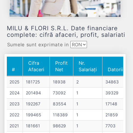
MILU & FLORI S.R.L. Date financiare
complete: cifră afaceri, profit, salariati
Sumele sunt exprimate in
Cifra
Profit
Nr.
#
Afaceri
Net
Salariați
Datorii
#
Cifra
Profit
Nr.
Datorii
2025
181725
18938
2
34863
Afaceri
Net
Salariați
2024
201494
73092
1
39329
2023
192267
83554
1
17148
2022
199465
118389
1
21859
2021
181661
98629
1
7703