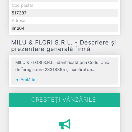
Cod poștal
517387
Adresa
nr 264
MILU & FLORI S.R.L. - Descriere și
prezentare generală firmă
MILU & FLORI S.R.L., identificată prin Codul Unic
de Înregistrare 23318365 și numărul de
înregistrare la Registrul Comerțului J01/233/2008,
Arată tot
este o societate specializată în transporturi rutiere
de marfuri avand codul 4941. Cu sediul social
poziționat în zona de Centru a țării, în judetul
CREȘTEȚI VÂNZĂRILE!
ALBA, compania aduce o contribuție semnificativă
pe piața de profil. MILU & FLORI S.R.L. a fost
fondată în anul 2008, având o vechime de 18 ani.
Conform ultimului bilanț, societatea a înregistrat un