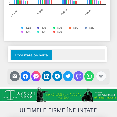
0
Cifra de…
Datorii
Venituri
Cheltuieli
2020
2019
2018
2017
2016
2015
2014
2013
End of interactive chart.
Localizare pe harta
ULTIMELE FIRME ÎNFIINȚATE