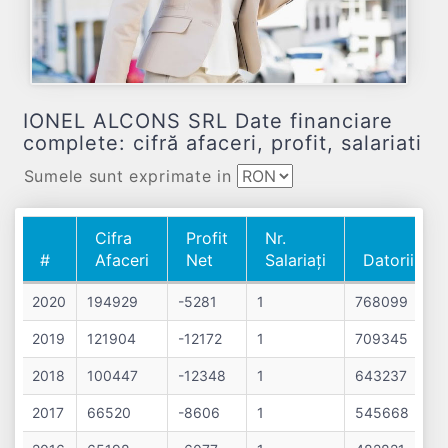
IONEL ALCONS SRL Date financiare
complete: cifră afaceri, profit, salariati
Sumele sunt exprimate in
Cifra
Profit
Nr.
#
Afaceri
Net
Salariați
Datorii
#
Cifra
Profit
Nr.
Datorii
2020
194929
-5281
1
768099
Afaceri
Net
Salariați
2019
121904
-12172
1
709345
2018
100447
-12348
1
643237
2017
66520
-8606
1
545668