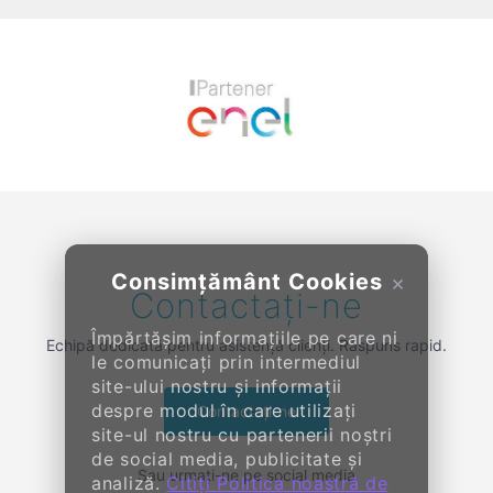
Previous
Next
Consimțământ Cookies
×
Contactați-ne
Împărtășim informațiile pe care ni
Echipă dedicată pentru asistență clienți. Răspuns rapid.
le comunicați prin intermediul
site-ului nostru și informații
despre modul în care utilizați
Contactați-ne
site-ul nostru cu partenerii noștri
de social media, publicitate și
Sau urmați-ne pe social media
analiză.
Citiți Politica noastră de