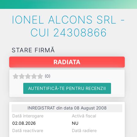
IONEL ALCONS SRL -
CUI 24308866
STARE FIRMĂ
RADIATA
(
0
)
AUTENTIFICĂ-TE PENTRU RECENZII
INREGISTRAT din data 08 August 2008
Dată interogare
Activă fiscal
02.08.2026
NU
Dată reactivare
Dată radiere