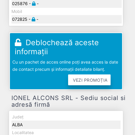
025876 -
-
Mobil
072825 -
-
Deblochează aceste
informații
Cu un pachet de acces online poți avea acces la date
de contact precum și informații detaliate bilanț.
VEZI PROMOȚIA
IONEL ALCONS SRL - Sediu social si
adresă firmă
Județ
ALBA
Localitatea