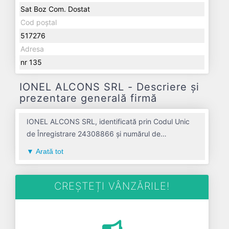
Sat Boz Com. Dostat
Cod poștal
517276
Adresa
nr 135
IONEL ALCONS SRL - Descriere și
prezentare generală firmă
IONEL ALCONS SRL, identificată prin Codul Unic
de Înregistrare 24308866 și numărul de
înregistrare la Registrul Comerțului
Arată tot
J01/1000/2008, este o societate specializată în
comert cu amanuntul nespecializat, cu vanzare
predominanta de produse alimentare, bauturi si
CREȘTEȚI VÂNZĂRILE!
tutun avand codul 4711. Cu sediul social poziționat
în zona de Centru a țării, în judetul ALBA, compania
aduce o contribuție semnificativă pe piața de