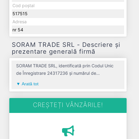
Cod poștal
517515
Adresa
nr 54
SORAM TRADE SRL - Descriere și
prezentare generală firmă
SORAM TRADE SRL, identificată prin Codul Unic
de Înregistrare 24317236 și numărul de
înregistrare la Registrul Comerțului J01/1014/2008,
Arată tot
este o societate specializată în activitati de
consultanta pentru afaceri si management avand
codul 7022. Cu sediul social poziționat în zona de
CREȘTEȚI VÂNZĂRILE!
Centru a țării, în judetul ALBA, compania aduce o
contribuție semnificativă pe piața de profil. SORAM
TRADE SRL a fost fondată în anul 2008, având o
vechime de 18 ani. Conform ultimului bilanț,