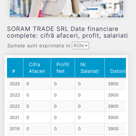
SORAM TRADE SRL Date financiare
complete: cifră afaceri, profit, salariati
Sumele sunt exprimate in
Cifra
Profit
Nr.
#
Afaceri
Net
Salariați
Datorii
#
Cifra
Profit
Nr.
Datorii
2025
0
0
0
3900
Afaceri
Net
Salariați
2023
0
0
0
3900
2022
0
0
0
3900
2021
0
0
0
3900
2019
0
0
0
3900