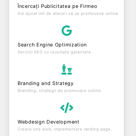
societatea a înregistrat un profit de 0 RON și o
Încercați Publicitatea pe Firmeo
cifră de afaceri de 0 RON, gestionând operațiunile
Am ajutat mii de afaceri să se promoveze online
cu un număr mediu de 0 de salariați pe ultimul an
fiscal. SORAM TRADE SRL este o entitate activa
din punct de vedere fiscal si are status:
FUNCTIUNE. Societatea nu este plătitoare de TVA.
Search Engine Optimization
Servicii SEO cu rezultate garantate.
Branding and Strategy
Branding, strategii de promovare online.
Webdesign Development
Creare site web, implementare landing page.