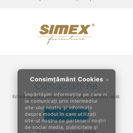
Previous
Next
Consimțământ Cookies
×
Contactați-ne
Împărtășim informațiile pe care ni
Echipă dedicată pentru asistență clienți. Răspuns rapid.
le comunicați prin intermediul
site-ului nostru și informații
despre modul în care utilizați
Contactați-ne
site-ul nostru cu partenerii noștri
de social media, publicitate și
Sau urmați-ne pe social media