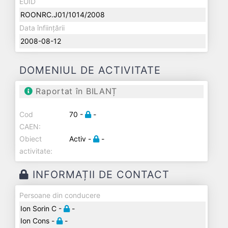
EUID
ROONRC.J01/1014/2008
Data înființării
2008-08-12
DOMENIUL DE ACTIVITATE
Raportat în BILANȚ
Cod
70 -
-
CAEN:
Obiect
Activ -
-
activitate:
INFORMAȚII DE CONTACT
Persoane din conducere
Ion Sorin C -
-
Ion Cons -
-