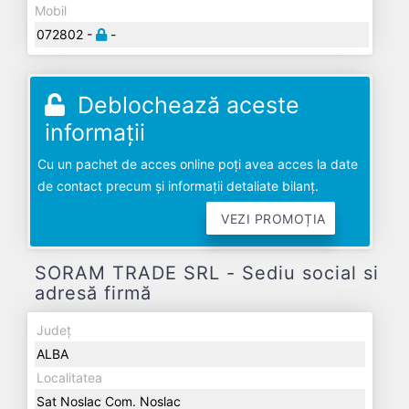
Mobil
072802 -
-
Deblochează aceste
informații
Cu un pachet de acces online poți avea acces la date
de contact precum și informații detaliate bilanț.
VEZI PROMOȚIA
SORAM TRADE SRL - Sediu social si
adresă firmă
Județ
ALBA
Localitatea
Sat Noslac Com. Noslac