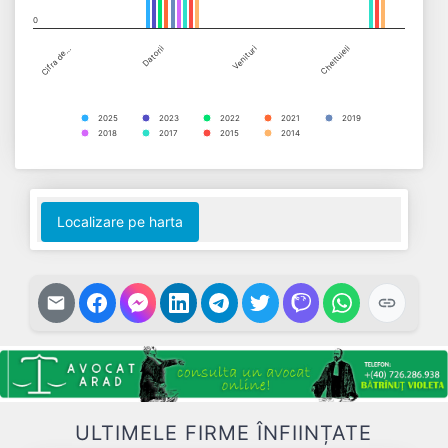
0
Cifra de…
Datorii
Venituri
Cheltuieli
2025
2023
2022
2021
2019
2018
2017
2015
2014
End of interactive chart.
Localizare pe harta
ULTIMELE FIRME ÎNFIINȚATE