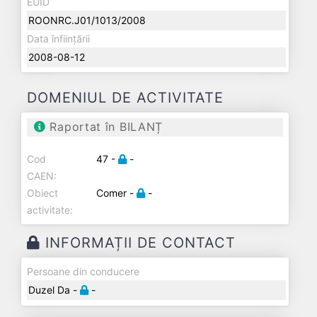
EUID
ROONRC.J01/1013/2008
Data înființării
2008-08-12
DOMENIUL DE ACTIVITATE
Raportat în BILANȚ
Cod
47 -
-
CAEN:
Obiect
Comer -
-
activitate:
INFORMAȚII DE CONTACT
Persoane din conducere
Duzel Da -
-