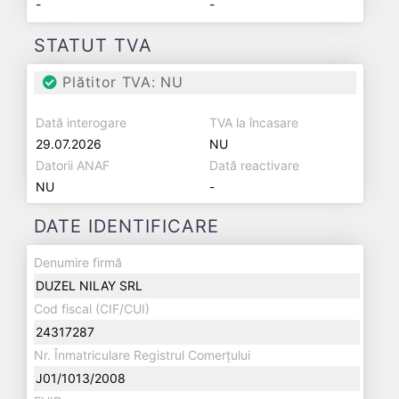
-
-
STATUT TVA
Plătitor TVA: NU
Dată interogare
TVA la încasare
29.07.2026
NU
Datorii ANAF
Dată reactivare
NU
-
DATE IDENTIFICARE
Denumire firmă
DUZEL NILAY SRL
Cod fiscal (CIF/CUI)
24317287
Nr. Înmatriculare Registrul Comerțului
J01/1013/2008