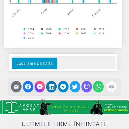
0
Cifra de…
Datorii
Venituri
Cheltuieli
2024
2023
2022
2021
2019
2018
2017
2016
2015
2014
2013
End of interactive chart.
Localizare pe harta
ULTIMELE FIRME ÎNFIINȚATE