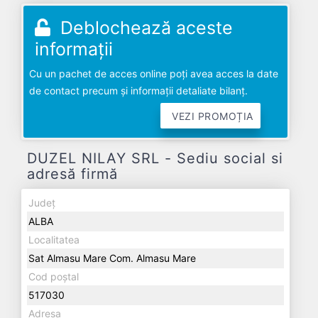
Deblochează aceste
informații
Cu un pachet de acces online poți avea acces la date
de contact precum și informații detaliate bilanț.
VEZI PROMOȚIA
DUZEL NILAY SRL - Sediu social si
adresă firmă
Județ
ALBA
Localitatea
Sat Almasu Mare Com. Almasu Mare
Cod poștal
517030
Adresa