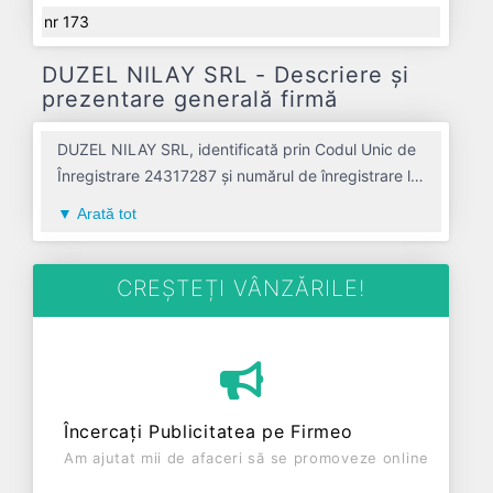
nr 173
DUZEL NILAY SRL - Descriere și
prezentare generală firmă
DUZEL NILAY SRL, identificată prin Codul Unic de
Înregistrare 24317287 și numărul de înregistrare la
Registrul Comerțului J01/1013/2008, este o
Arată tot
societate specializată în comert cu amanuntul
nespecializat, cu vanzare predominanta de
produse alimentare, bauturi si tutun avand codul
CREȘTEȚI VÂNZĂRILE!
4711. Cu sediul social poziționat în zona de Centru
a țării, în judetul ALBA, compania aduce o
contribuție semnificativă pe piața de profil. DUZEL
NILAY SRL a fost fondată în anul 2008, având o
vechime de 18 ani. Conform ultimului bilanț,
Încercați Publicitatea pe Firmeo
societatea a înregistrat un profit de 0 RON și o
Am ajutat mii de afaceri să se promoveze online
cifră de afaceri de 0 RON, gestionând operațiunile
cu un număr mediu de 0 de salariați pe ultimul an