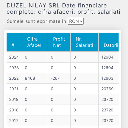
DUZEL NILAY SRL Date financiare
complete: cifră afaceri, profit, salariati
Sumele sunt exprimate in
Cifra
Profit
Nr.
#
Afaceri
Net
Salariați
Datorii
#
Cifra
Profit
Nr.
Datorii
2024
0
0
0
12604
Afaceri
Net
Salariați
2023
0
0
0
12604
2022
8408
-267
0
12603
2021
0
0
0
20769
2019
0
0
0
23720
2018
0
0
0
23720
2017
0
0
0
23720