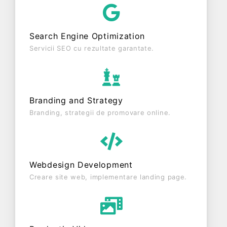
fiscal. DUZEL NILAY SRL este o entitate activa din
punct de vedere fiscal si are status: FUNCTIUNE.
Search Engine Optimization
Societatea nu este plătitoare de TVA.
Servicii SEO cu rezultate garantate.
Branding and Strategy
Branding, strategii de promovare online.
Webdesign Development
Creare site web, implementare landing page.