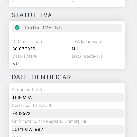
-
-
STATUT TVA
Plătitor TVA: NU
Dată interogare
TVA la încasare
30.07.2026
NU
Datorii ANAF
Dată reactivare
NU
-
DATE IDENTIFICARE
Denumire firmă
TRIF M.M.
Cod fiscal (CIF/CUI)
2442572
Nr. Înmatriculare Registrul Comerțului
J01/1037/1992