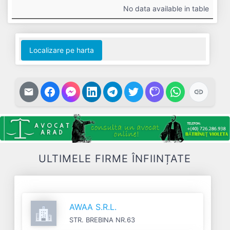
#
Cifra
Profit
Nr.
Datorii
No data available in table
Afaceri
Net
Salariați
Localizare pe harta
ULTIMELE FIRME ÎNFIINȚATE
AWAA S.R.L.
STR. BREBINA NR.63