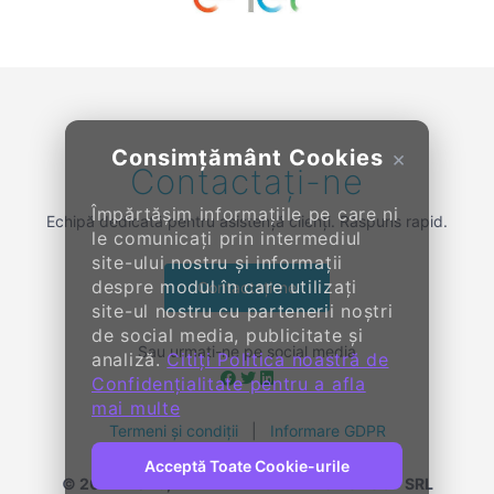
Previous
Next
Consimțământ Cookies
×
Contactați-ne
Împărtășim informațiile pe care ni
Echipă dedicată pentru asistență clienți. Răspuns rapid.
le comunicați prin intermediul
site-ului nostru și informații
despre modul în care utilizați
Contactați-ne
site-ul nostru cu partenerii noștri
de social media, publicitate și
Sau urmați-ne pe social media
analiză.
Citiți Politica noastră de
Confidențialitate pentru a afla
mai multe
Termeni și condiții
|
Informare GDPR
Acceptă Toate Cookie-urile
© 2014-
2026, KENDALL ENTERPRISE GROUP SRL