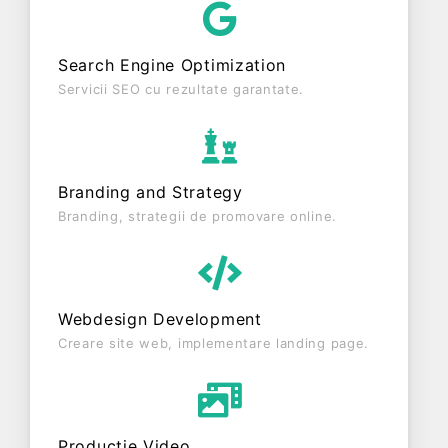
entitate inactiva din punct de vedere fiscal si are
status: RADIATA. Societatea nu este plătitoare de
Search Engine Optimization
TVA.
Servicii SEO cu rezultate garantate.
Branding and Strategy
Branding, strategii de promovare online.
Webdesign Development
Creare site web, implementare landing page.
Producție Video