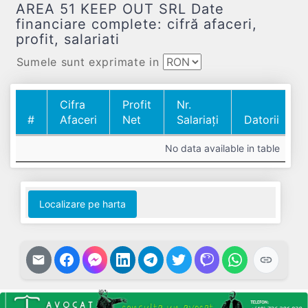
AREA 51 KEEP OUT SRL Date
financiare complete: cifră afaceri,
profit, salariati
Sumele sunt exprimate in
Cifra
Profit
Nr.
#
Afaceri
Net
Salariați
Datorii
#
Cifra
Profit
Nr.
Datorii
No data available in table
Afaceri
Net
Salariați
Localizare pe harta