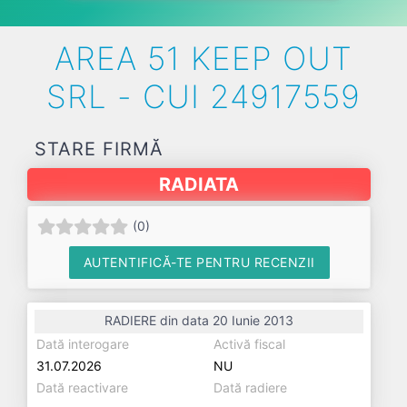
AREA 51 KEEP OUT
SRL - CUI 24917559
STARE FIRMĂ
RADIATA
(
0
)
AUTENTIFICĂ-TE PENTRU RECENZII
RADIERE din data 20 Iunie 2013
Dată interogare
Activă fiscal
31.07.2026
NU
Dată reactivare
Dată radiere