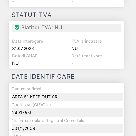
-
-
STATUT TVA
Plătitor TVA: NU
Dată interogare
TVA la încasare
31.07.2026
NU
Datorii ANAF
Dată reactivare
NU
-
DATE IDENTIFICARE
Denumire firmă
AREA 51 KEEP OUT SRL
Cod fiscal (CIF/CUI)
24917559
Nr. Înmatriculare Registrul Comerțului
J01/1/2009