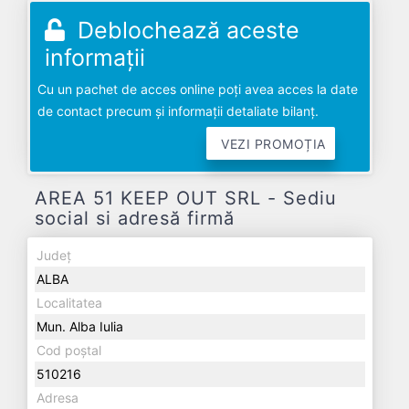
Deblochează aceste
informații
Cu un pachet de acces online poți avea acces la date
de contact precum și informații detaliate bilanț.
VEZI PROMOȚIA
AREA 51 KEEP OUT SRL - Sediu
social si adresă firmă
Județ
ALBA
Localitatea
Mun. Alba Iulia
Cod poștal
510216
Adresa