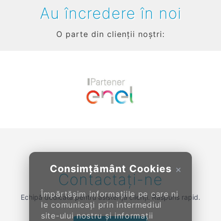
Au încredere în noi
O parte din clienții noștri:
Previous
Next
Consimțământ Cookies
×
Contactați-ne
Împărtășim informațiile pe care ni
Echipă dedicată pentru asistență clienți. Răspuns rapid.
le comunicați prin intermediul
site-ului nostru și informații