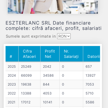
ESZTERLANC SRL Date financiare
complete: cifră afaceri, profit, salariati
Sumele sunt exprimate in
Cifra
Profit
Nr.
#
Afaceri
Net
Salariați
Datorii
#
Cifra
Profit
Nr.
Datorii
2025
25249
2042
0
657
Afaceri
Net
Salariați
2024
66099
34586
0
13927
2023
19638
844
0
7053
2022
13388
4053
0
5710
2021
17012
10141
0
5586