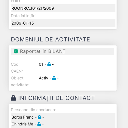
EUID
ROONRC.J01/21/2009
Data înființării
2009-01-15
DOMENIUL DE ACTIVITATE
Raportat în BILANȚ
Cod
01 -
-
CAEN:
Obiect
Activ -
-
activitate:
INFORMAȚII DE CONTACT
Persoane din conducere
Boros Franc -
-
Chindris Ma -
-