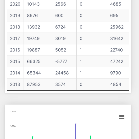
2020
10143
2566
0
4685
2019
8676
600
0
695
2018
13932
6724
0
25962
2017
19749
3019
0
31642
2016
19887
5052
1
22740
2015
66325
-5777
1
47242
2014
65344
24458
1
9790
2013
87953
3574
0
4854
Chart
125k
Bar chart with 13 data series.
100k
View as data table, Chart