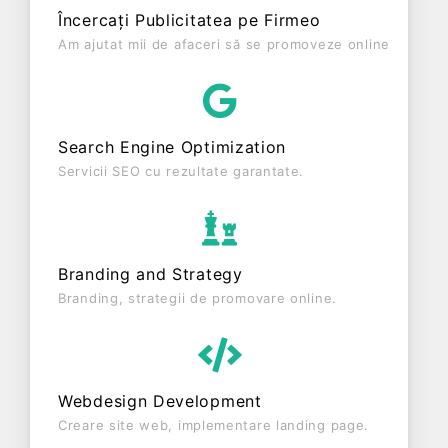
profit de 2.042 RON și o cifră de afaceri de 25.249
Încercați Publicitatea pe Firmeo
RON, gestionând operațiunile cu un număr mediu
Am ajutat mii de afaceri să se promoveze online
de 0 de salariați pe ultimul an fiscal. ESZTERLANC
SRL este o entitate activa din punct de vedere
fiscal si are status: FUNCTIUNE. Societatea nu
este plătitoare de TVA.
Search Engine Optimization
Servicii SEO cu rezultate garantate.
Branding and Strategy
Branding, strategii de promovare online.
Webdesign Development
Creare site web, implementare landing page.