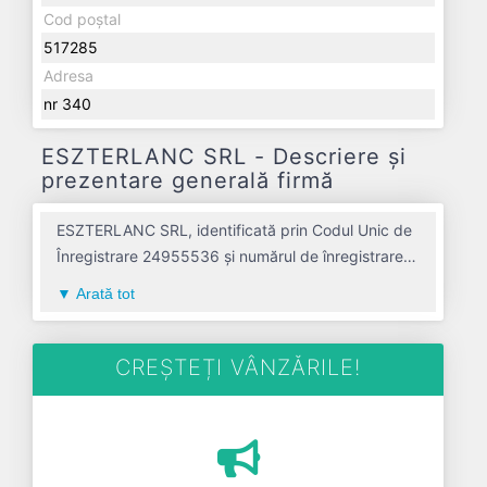
Cod poștal
517285
Adresa
nr 340
ESZTERLANC SRL - Descriere și
prezentare generală firmă
ESZTERLANC SRL, identificată prin Codul Unic de
Înregistrare 24955536 și numărul de înregistrare la
Registrul Comerțului J01/21/2009, este o societate
Arată tot
specializată în activitati auxiliare pentru productia
vegetala avand codul 0161. Cu sediul social
poziționat în zona de Centru a țării, în judetul
CREȘTEȚI VÂNZĂRILE!
ALBA, compania aduce o contribuție semnificativă
pe piața de profil. ESZTERLANC SRL a fost
fondată în anul 2009, având o vechime de 17 ani.
Conform ultimului bilanț, societatea a înregistrat un