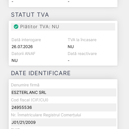
-
-
STATUT TVA
Plătitor TVA: NU
Dată interogare
TVA la încasare
26.07.2026
NU
Datorii ANAF
Dată reactivare
NU
-
DATE IDENTIFICARE
Denumire firmă
ESZTERLANC SRL
Cod fiscal (CIF/CUI)
24955536
Nr. Înmatriculare Registrul Comerțului
J01/21/2009