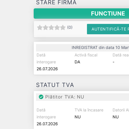
STARE FIRMĂ
FUNCTIUNE
(
0
)
AUTENTIFICĂ-TE 
INREGISTRAT din data 10 Mar
Dată
Activă fiscal
Dată rea
interogare
DA
-
26.07.2026
STATUT TVA
Plătitor TVA: NU
Dată
TVA la încasare
Datorii 
interogare
NU
NU
26.07.2026