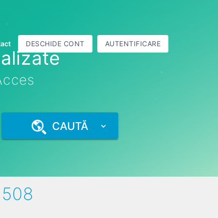
act
DESCHIDE CONT
AUTENTIFICARE
alizate
 Acces
CAUTĂ
1508