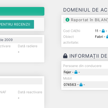
DOMENIUL DE AC
Raportat în BILAN
PENTRU RECENZII
Cod CAEN:
11 -
-
Obiect
Fabri -
tie 2009
activitate:
ctivare
Dată radiere
-
INFORMAȚII D
Persoane din conducere
Fejer -
-
Mobil
074563 -
-
ANAF
Dată reactivare
-