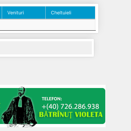
Venituri
Cheltuieli
Venituri
Cheltuieli