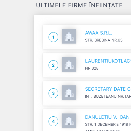
ULTIMELE FIRME ÎNFIINȚATE
AWAA S.R.L.
1
STR. BREBINA NR.63
LAURENTIUKOTLACSI
2
NR.328
SECRETARY DATE C
3
INT. BUZETEANU NR.TA
DANULETIU V. IOA
4
STR. 1 DECEMBRIE 1918 