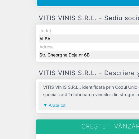
VITIS VINIS S.R.L. - Sediu soci
Județ
ALBA
Adresa
Str. Gheorghe Doja nr 6B
VITIS VINIS S.R.L. - Descriere 
VITIS VINIS S.R.L., identificată prin Codul Uni
specializată în fabricarea vinurilor din strugur
contribuție semnificativă pe piața de profil. VI
Arată tot
înregistrat un profit de 0 RON și o cifră de afaceri de 0 RON, gestion
CREȘTEȚI VÂNZĂR