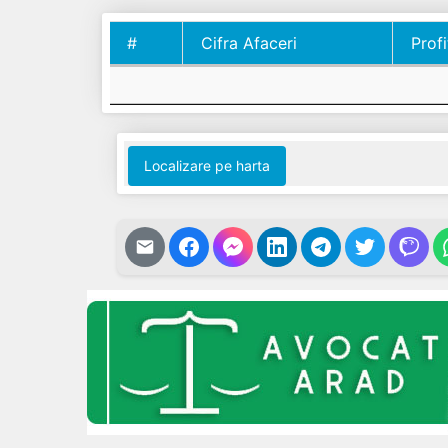
#
Cifra Afaceri
Profi
#
Cifra Afaceri
Profi
Localizare pe harta