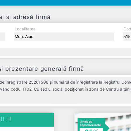
al si adresă firmă
Localitatea
Cod
Mun. Aiud
515
și prezentare generală firmă
c de Înregistrare 25261508 și numărul de înregistrare la Registrul Co
i avand codul 1102. Cu sediul social poziționat în zona de Centru a țăr
TIS VINIS S.R.L. a fost fondată în anul 2009, având o vechime de 17 an
ând operațiunile cu un număr mediu de de salariați pe ultimul an fiscal. VITIS VINIS S.R.L.
este o entitate activa din punct de vedere fiscal si are status: FUNCTIUNE. Societatea nu este plătitoare de TVA.
ILE!