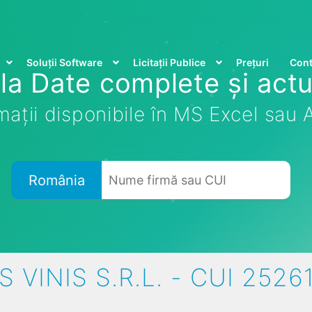
Soluții Software
Licitații Publice
Prețuri
Cont
la Date complete și actu
mații disponibile în MS Excel sau
România
IS VINIS S.R.L. - CUI 2526