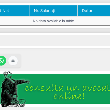
t Net
Nr. Salariați
Datorii
t Net
Nr. Salariați
Datorii
No data available in table