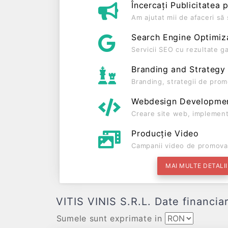
Încercați Publicitatea 
Am ajutat mii de afaceri s
Search Engine Optimiz
Servicii SEO cu rezultate g
Branding and Strategy
Branding, strategii de prom
Webdesign Developme
Creare site web, implement
Producție Video
Campanii video de promova
MAI MULTE DETALII
VITIS VINIS S.R.L. Date financiare
Sumele sunt exprimate in