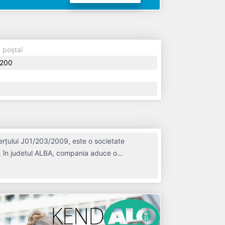
 poștal
200
merțului J01/203/2009, este o societate
ii, în judetul ALBA, compania aduce o
i. Conform ultimului bilanț, societatea a