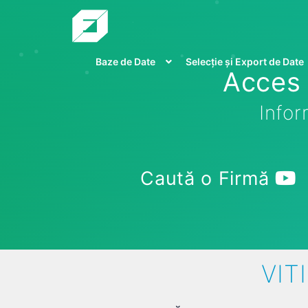
Baze de Date
Selecție și Export de Date
Acces 
Infor
Caută o Firmă
VIT