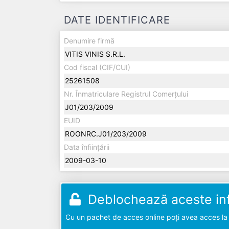
DATE IDENTIFICARE
Denumire firmă
VITIS VINIS S.R.L.
Cod fiscal (CIF/CUI)
25261508
Nr. Înmatriculare Registrul Comerțului
J01/203/2009
EUID
ROONRC.J01/203/2009
Data înființării
2009-03-10
Deblochează aceste inf
Cu un pachet de acces online poți avea acces la d