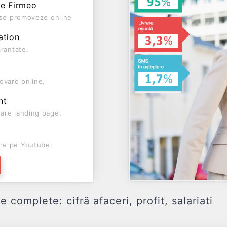
pe Firmeo
ă se promoveze online
ation
arantate.
ovare online.
nt
are landing page.
re pe Youtube.
 complete: cifră afaceri, profit, salariati