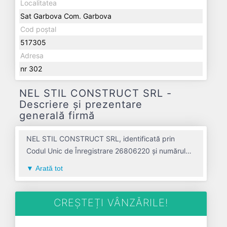
Localitatea
Sat Garbova Com. Garbova
Cod poștal
517305
Adresa
nr 302
NEL STIL CONSTRUCT SRL -
Descriere și prezentare
generală firmă
NEL STIL CONSTRUCT SRL, identificată prin
Codul Unic de Înregistrare 26806220 și numărul
de înregistrare la Registrul Comerțului
Arată tot
J01/212/2010, este o societate specializată în
lucrari de constructii a cladirilor rezidentiale si
nerezidentiale avand codul 4120. Cu sediul social
CREȘTEȚI VÂNZĂRILE!
poziționat în zona de Centru a țării, în judetul
ALBA, compania aduce o contribuție semnificativă