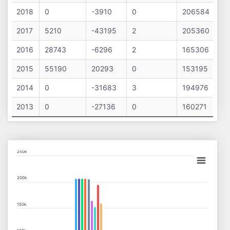
2018
0
-3910
0
206584
2017
5210
-43195
2
205360
2016
28743
-6296
2
165306
2015
55190
20293
0
153195
2014
0
-31683
3
194976
2013
0
-27136
0
160271
Chart
250k
Bar chart with 9 data series.
200k
View as data table, Chart
The chart has 1 X axis displaying categories.
150k
The chart has 1 Y axis displaying values. Data ranges from 0 to