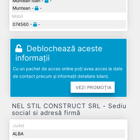
Muntean Ioan -
-
Muntean -
-
Mobil
074560 -
-
Deblochează aceste
informații
Cu un pachet de acces online poți avea acces la date
de contact precum și informații detaliate bilanț.
VEZI PROMOȚIA
NEL STIL CONSTRUCT SRL - Sediu
social si adresă firmă
Județ
ALBA