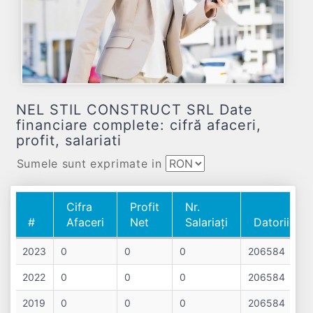
NEL STIL CONSTRUCT SRL Date
financiare complete: cifră afaceri,
profit, salariati
Sumele sunt exprimate in
Cifra
Profit
Nr.
#
Afaceri
Net
Salariați
Datorii
#
Cifra
Profit
Nr.
Datorii
2023
0
0
0
206584
Afaceri
Net
Salariați
2022
0
0
0
206584
2019
0
0
0
206584