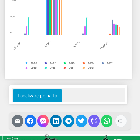
100k
50k
0
Cifra de…
Datorii
Venituri
Cheltuieli
2023
2022
2019
2018
2017
2016
2015
2014
2013
End of interactive chart.
Localizare pe harta