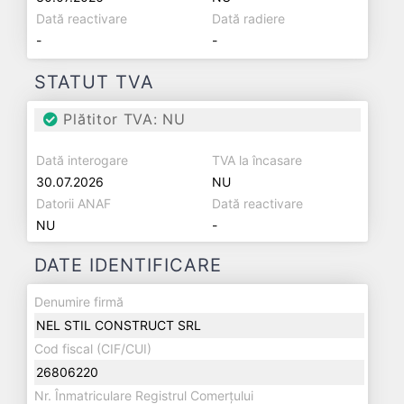
Dată reactivare
Dată radiere
-
-
STATUT TVA
Plătitor TVA: NU
Dată interogare
TVA la încasare
30.07.2026
NU
Datorii ANAF
Dată reactivare
NU
-
DATE IDENTIFICARE
Denumire firmă
NEL STIL CONSTRUCT SRL
Cod fiscal (CIF/CUI)
26806220
Nr. Înmatriculare Registrul Comerțului