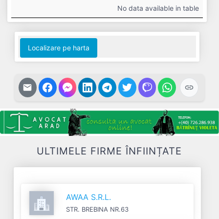
#
Cifra
Profit
Nr.
Datorii
No data available in table
Afaceri
Net
Salariați
Localizare pe harta
ULTIMELE FIRME ÎNFIINȚATE
AWAA S.R.L.
STR. BREBINA NR.63