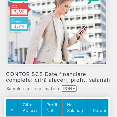
CONTOR SCS Date financiare
complete: cifră afaceri, profit, salariati
Sumele sunt exprimate in
Cifra
Profit
Nr.
#
Afaceri
Net
Salariați
Datorii