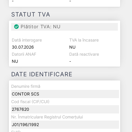
-
-
STATUT TVA
Plătitor TVA: NU
Dată interogare
TVA la încasare
30.07.2026
NU
Datorii ANAF
Dată reactivare
NU
-
DATE IDENTIFICARE
Denumire firmă
CONTOR SCS
Cod fiscal (CIF/CUI)
2767620
Nr. Înmatriculare Registrul Comerțului
J01/196/1992