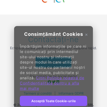
Previous
Next
Consimțământ Cookies
×
Contactați-ne
Împărtășim informațiile pe care ni
Echipă dedicată pentru asistență clienți. Răspuns rapid.
le comunicați prin intermediul
site-ului nostru și informații
despre modul în care utilizați
Contactați-ne
site-ul nostru cu partenerii noștri
de social media, publicitate și
Sau urmați-ne pe social media
analiză.
Citiți Politica noastră de
Confidențialitate pentru a afla
mai multe
Termeni și condiții
|
Informare GDPR
Acceptă Toate Cookie-urile
© 2014-
2026, KENDALL ENTERPRISE GROUP SRL