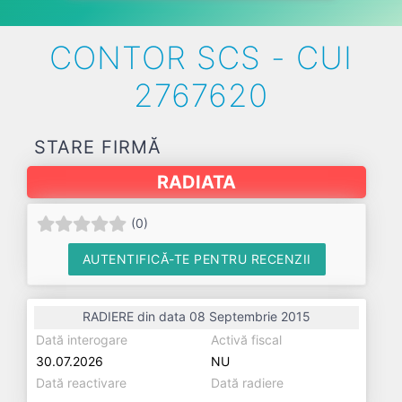
CONTOR SCS - CUI
2767620
STARE FIRMĂ
RADIATA
(
0
)
AUTENTIFICĂ-TE PENTRU RECENZII
RADIERE din data 08 Septembrie 2015
Dată interogare
Activă fiscal
30.07.2026
NU
Dată reactivare
Dată radiere