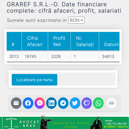
GRAREF S.R.L.-D. Date financiare
complete: cifră afaceri, profit, salariati
Sumele sunt exprimate in
Cifra
Profit
Nr.
#
Afaceri
Net
Salariați
Datorii
#
Cifra
Profit
Nr.
Datorii
2013
19745
3228
1
34613
Afaceri
Net
Salariați
Localizare pe harta