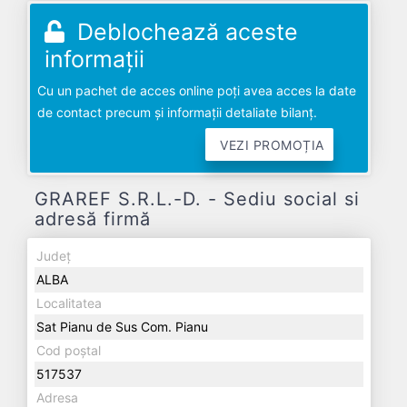
Deblochează aceste
informații
Cu un pachet de acces online poți avea acces la date
de contact precum și informații detaliate bilanț.
VEZI PROMOȚIA
GRAREF S.R.L.-D. - Sediu social si
adresă firmă
Județ
ALBA
Localitatea
Sat Pianu de Sus Com. Pianu
Cod poștal
517537
Adresa