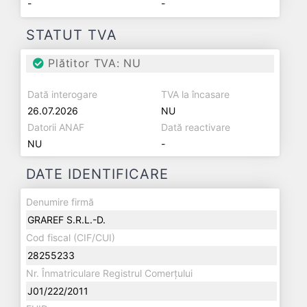
-
-
STATUT TVA
Plătitor TVA: NU
Dată interogare
TVA la încasare
26.07.2026
NU
Datorii ANAF
Dată reactivare
NU
-
DATE IDENTIFICARE
Denumire firmă
GRAREF S.R.L.-D.
Cod fiscal (CIF/CUI)
28255233
Nr. Înmatriculare Registrul Comerțului
J01/222/2011