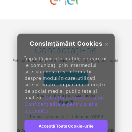
Previous
Next
Consimțământ Cookies
×
Contactați-ne
Împărtășim informațiile pe care ni
Echipă dedicată pentru asistență clienți. Răspuns rapid.
le comunicați prin intermediul
site-ului nostru și informații
despre modul în care utilizați
Contactați-ne
site-ul nostru cu partenerii noștri
de social media, publicitate și
Sau urmați-ne pe social media
analiză.
Citiți Politica noastră de
Confidențialitate pentru a afla
mai multe
Termeni și condiții
|
Informare GDPR
Acceptă Toate Cookie-urile
© 2014-
2026, KENDALL ENTERPRISE GROUP SRL