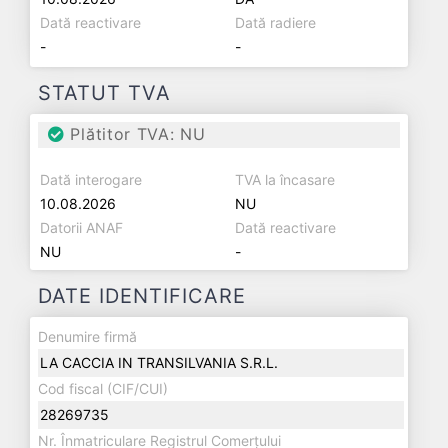
Dată reactivare
Dată radiere
-
-
STATUT TVA
Plătitor TVA: NU
Dată interogare
TVA la încasare
10.08.2026
NU
Datorii ANAF
Dată reactivare
NU
-
DATE IDENTIFICARE
Denumire firmă
LA CACCIA IN TRANSILVANIA S.R.L.
Cod fiscal (CIF/CUI)
28269735
Nr. Înmatriculare Registrul Comerțului