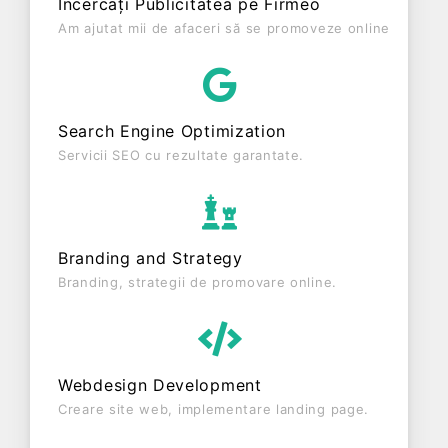
Încercați Publicitatea pe Firmeo
ultimului bilanț, societatea a înregistrat un profit de
Am ajutat mii de afaceri să se promoveze online
0 RON și o cifră de afaceri de 0 RON, gestionând
operațiunile cu un număr mediu de 0 de salariați
pe ultimul an fiscal. LA CACCIA IN TRANSILVANIA
S.R.L. este o entitate activa din punct de vedere
Search Engine Optimization
fiscal si are status: FUNCTIUNE. Societatea nu
este plătitoare de TVA.
Servicii SEO cu rezultate garantate.
Branding and Strategy
Branding, strategii de promovare online.
Webdesign Development
Creare site web, implementare landing page.