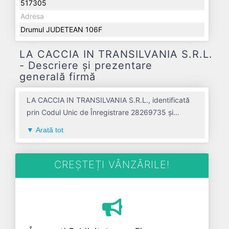
517305
Adresa
Drumul JUDETEAN 106F
LA CACCIA IN TRANSILVANIA S.R.L.
- Descriere și prezentare
generală firmă
LA CACCIA IN TRANSILVANIA S.R.L., identificată
prin Codul Unic de Înregistrare 28269735 și
numărul de înregistrare la Registrul Comerțului
Arată tot
J01/226/2011, este o societate specializată în
activitati de inchiriere si leasing cu bunuri
recreationale si echipament sportiv avand codul
CREȘTEȚI VÂNZĂRILE!
7721. Cu sediul social poziționat în zona de Centru
a țării, în judetul ALBA, compania aduce o
contribuție semnificativă pe piața de profil. LA
CACCIA IN TRANSILVANIA S.R.L. a fost fondată în
anul 2011, având o vechime de 15 ani. Conform