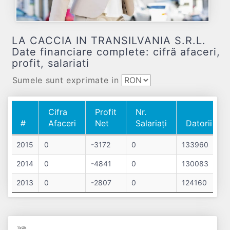
LA CACCIA IN TRANSILVANIA S.R.L.
Date financiare complete: cifră afaceri,
profit, salariati
Sumele sunt exprimate in
Cifra
Profit
Nr.
#
Afaceri
Net
Salariați
Datorii
#
Cifra
Profit
Nr.
Datorii
2015
0
-3172
0
133960
Afaceri
Net
Salariați
2014
0
-4841
0
130083
2013
0
-2807
0
124160
Chart
150k