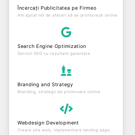
Conform ultimului bilanț, societatea a înregistrat un
Încercați Publicitatea pe Firmeo
profit de 0 RON și o cifră de afaceri de 0 RON,
Am ajutat mii de afaceri să se promoveze online
gestionând operațiunile cu un număr mediu de de
salariați pe ultimul an fiscal. PEREGRIN QUERCUS
RUBRA SRL este o entitate inactiva din punct de
vedere fiscal si are status: LICHIDARE. Societatea
Search Engine Optimization
nu este plătitoare de TVA.
Servicii SEO cu rezultate garantate.
Branding and Strategy
Branding, strategii de promovare online.
Webdesign Development
Creare site web, implementare landing page.