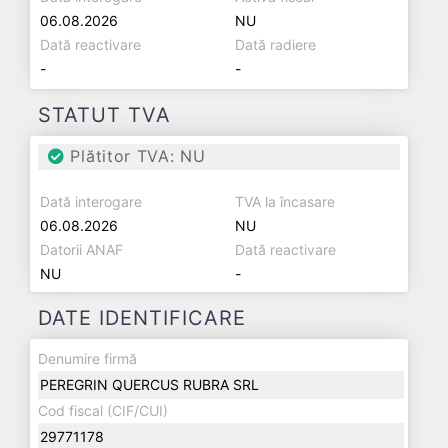
06.08.2026
NU
Dată reactivare
Dată radiere
-
-
STATUT TVA
Plătitor TVA: NU
Dată interogare
TVA la încasare
06.08.2026
NU
Datorii ANAF
Dată reactivare
NU
-
DATE IDENTIFICARE
Denumire firmă
PEREGRIN QUERCUS RUBRA SRL
Cod fiscal (CIF/CUI)
29771178