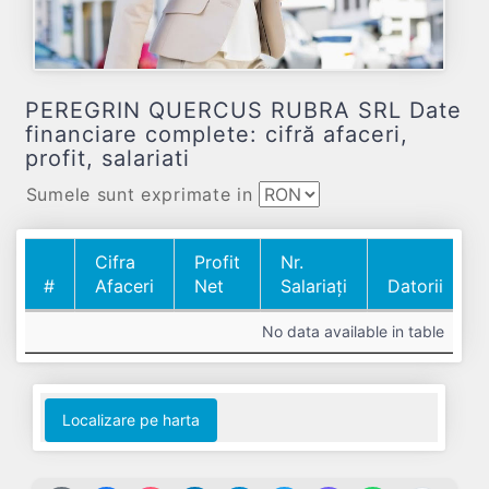
PEREGRIN QUERCUS RUBRA SRL Date
financiare complete: cifră afaceri,
profit, salariati
Sumele sunt exprimate in
Cifra
Profit
Nr.
#
Afaceri
Net
Salariați
Datorii
#
Cifra
Profit
Nr.
Datorii
No data available in table
Afaceri
Net
Salariați
Localizare pe harta