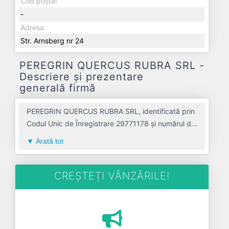
Cod poștal
-
Adresa
Str. Arnsberg nr 24
PEREGRIN QUERCUS RUBRA SRL -
Descriere și prezentare
generală firmă
PEREGRIN QUERCUS RUBRA SRL, identificată prin
Codul Unic de Înregistrare 29771178 și numărul de
înregistrare la Registrul Comerțului J01/105/2012,
Arată tot
este o societate specializată în comert cu ridicata
al zaharului, ciocolatei si produselor zaharoase
avand codul 4636. Cu sediul social poziționat în
CREȘTEȚI VÂNZĂRILE!
zona de Centru a țării, în judetul ALBA, compania
aduce o contribuție semnificativă pe piața de
profil. PEREGRIN QUERCUS RUBRA SRL a fost
fondată în anul 2012, având o vechime de 14 ani.