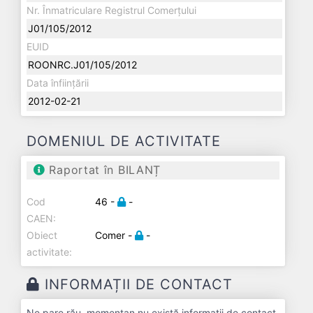
Nr. Înmatriculare Registrul Comerțului
J01/105/2012
EUID
ROONRC.J01/105/2012
Data înființării
2012-02-21
DOMENIUL DE ACTIVITATE
Raportat în BILANȚ
Cod
46 -
-
CAEN:
Obiect
Comer -
-
activitate:
INFORMAȚII DE CONTACT
Ne pare rău, momentan nu există informații de contact