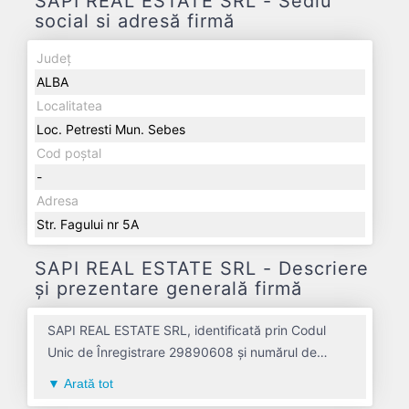
SAPI REAL ESTATE SRL - Sediu
social si adresă firmă
Județ
ALBA
Localitatea
Loc. Petresti Mun. Sebes
Cod poștal
-
Adresa
Str. Fagului nr 5A
SAPI REAL ESTATE SRL - Descriere
și prezentare generală firmă
SAPI REAL ESTATE SRL, identificată prin Codul
Unic de Înregistrare 29890608 și numărul de
înregistrare la Registrul Comerțului J01/197/2012,
Arată tot
este o societate specializată în inchirierea si