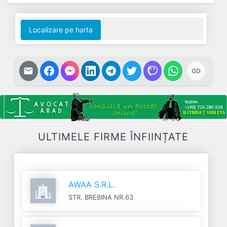
Localizare pe harta
ULTIMELE FIRME ÎNFIINȚATE
AWAA S.R.L.
STR. BREBINA NR.63