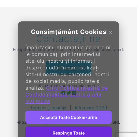
Consimțământ Cookies
×
Contactați-ne
Împărtășim informațiile pe care ni
Echipă dedicată pentru asistență clienți. Răspuns rapid.
le comunicați prin intermediul
site-ului nostru și informații
despre modul în care utilizați
Contactați-ne
site-ul nostru cu partenerii noștri
de social media, publicitate și
Sau urmați-ne pe social media
analiză.
Citiți Politica noastră de
Confidențialitate pentru a afla
mai multe
Termeni și condiții
|
Informare GDPR
Acceptă Toate Cookie-urile
© 2014-
2026, KENDALL ENTERPRISE GROUP SRL
Toate drepturile rezervate
Respinge Toate