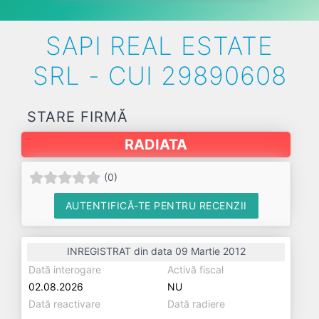
SAPI REAL ESTATE
SRL - CUI 29890608
STARE FIRMĂ
RADIATA
(
0
)
AUTENTIFICĂ-TE PENTRU RECENZII
INREGISTRAT din data 09 Martie 2012
Dată interogare
Activă fiscal
02.08.2026
NU
Dată reactivare
Dată radiere