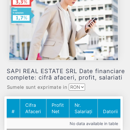
SAPI REAL ESTATE SRL Date financiare
complete: cifră afaceri, profit, salariati
Sumele sunt exprimate in
Cifra
Profit
Nr.
#
Afaceri
Net
Salariați
Datorii
#
Cifra
Profit
Nr.
Datorii
No data available in table
Afaceri
Net
Salariați