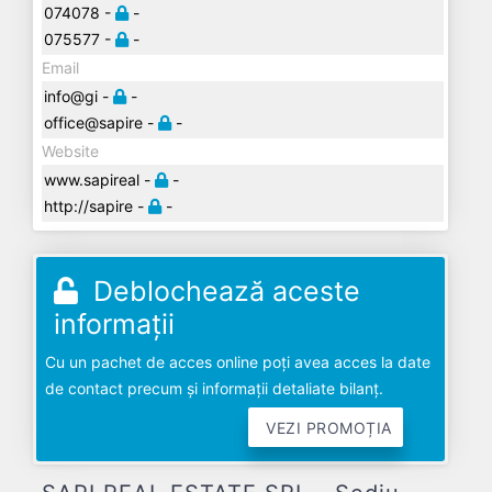
074078 -
-
075577 -
-
Email
info@gi -
-
office@sapire -
-
Website
www.sapireal -
-
http://sapire -
-
Deblochează aceste
informații
Cu un pachet de acces online poți avea acces la date
de contact precum și informații detaliate bilanț.
VEZI PROMOȚIA