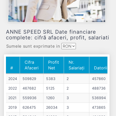
ANNE SPEED SRL Date financiare
complete: cifră afaceri, profit, salariati
Sumele sunt exprimate in
Cifra
Profit
Nr.
#
Afaceri
Net
Salariați
Datorii
#
Cifra
Profit
Nr.
Datorii
2024
509829
5383
2
457860
Afaceri
Net
Salariați
2022
467682
5125
2
488736
2021
559936
1260
3
536994
2019
626475
26034
3
473865