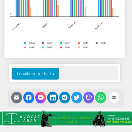
0
Cifra de…
Datorii
Venituri
Cheltuieli
2024
2022
2021
2019
2017
2016
2015
2014
2013
End of interactive chart.
Localizare pe harta