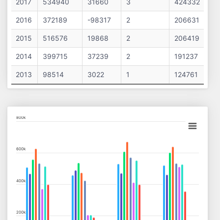
2017
534940
31660
3
424332
2016
372189
-98317
2
206631
2015
516576
19868
2
206419
2014
399715
37239
2
191237
2013
98514
3022
1
124761
Chart
800k
Bar chart with 9 data series.
View as data table, Chart
600k
The chart has 1 X axis displaying categories.
The chart has 1 Y axis displaying values. Data ranges from 927
400k
200k