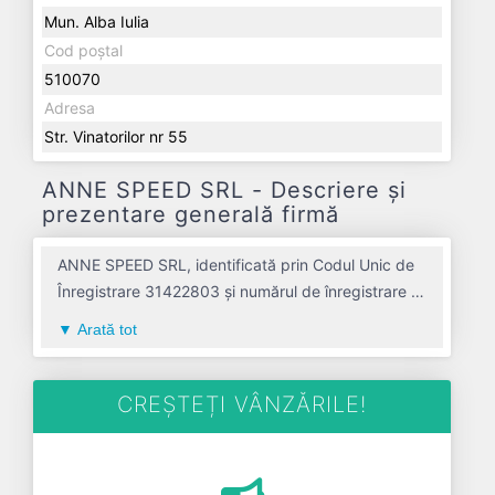
Mun. Alba Iulia
Cod poștal
510070
Adresa
Str. Vinatorilor nr 55
ANNE SPEED SRL - Descriere și
prezentare generală firmă
ANNE SPEED SRL, identificată prin Codul Unic de
Înregistrare 31422803 și numărul de înregistrare la
Registrul Comerțului J01/204/2013, este o
Arată tot
societate specializată în transporturi rutiere de
marfuri avand codul 4941. Cu sediul social
poziționat în zona de Centru a țării, în judetul
CREȘTEȚI VÂNZĂRILE!
ALBA, compania aduce o contribuție semnificativă
pe piața de profil. ANNE SPEED SRL a fost fondată
în anul 2013, având o vechime de 13 ani. Conform