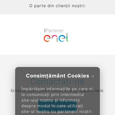
O parte din clienții noștri:
Previous
Next
Consimțământ Cookies
×
Contactați-ne
Împărtășim informațiile pe care ni
Echipă dedicată pentru asistență clienți. Răspuns rapid.
le comunicați prin intermediul
site-ului nostru și informații
despre modul în care utilizați
Contactați-ne
site-ul nostru cu partenerii noștri