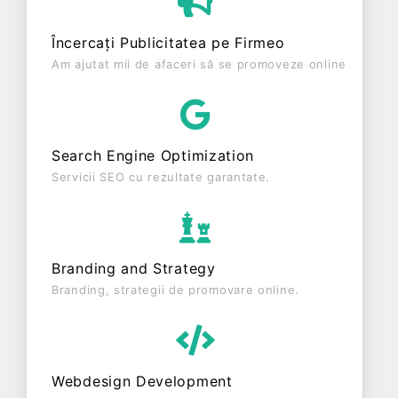
ultimului bilanț, societatea a înregistrat un profit de
5.383 RON și o cifră de afaceri de 509.829 RON,
Încercați Publicitatea pe Firmeo
gestionând operațiunile cu un număr mediu de 2
Am ajutat mii de afaceri să se promoveze online
de salariați pe ultimul an fiscal. ANNE SPEED SRL
este o entitate activa din punct de vedere fiscal si
are status: FUNCTIUNE. Societatea este plătitoare
de TVA din anul 2013.
Search Engine Optimization
Servicii SEO cu rezultate garantate.
Branding and Strategy
Branding, strategii de promovare online.
Webdesign Development