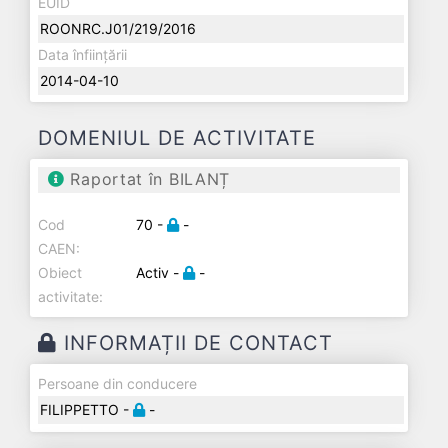
EUID
ROONRC.J01/219/2016
Data înființării
2014-04-10
DOMENIUL DE ACTIVITATE
Raportat în BILANȚ
Cod
70 -
-
CAEN:
Obiect
Activ -
-
activitate:
INFORMAȚII DE CONTACT
Persoane din conducere
FILIPPETTO -
-