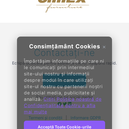
Previous
Next
Consimțământ Cookies
×
Contactați-ne
Împărtășim informațiile pe care ni
Echipă dedicată pentru asistență clienți. Răspuns rapid.
le comunicați prin intermediul
site-ului nostru și informații
despre modul în care utilizați
Contactați-ne
site-ul nostru cu partenerii noștri
de social media, publicitate și
Sau urmați-ne pe social media
analiză.
Citiți Politica noastră de
Confidențialitate pentru a afla
mai multe
Termeni și condiții
|
Informare GDPR
Acceptă Toate Cookie-urile