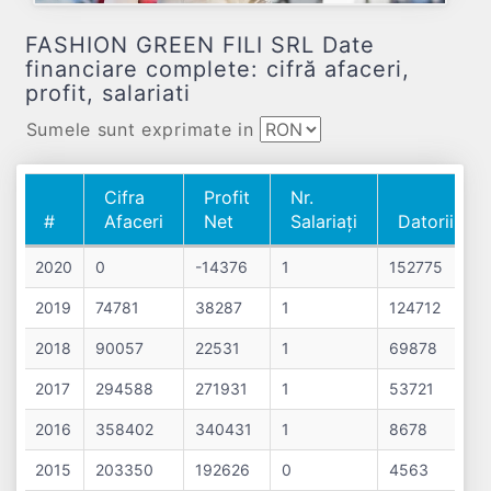
FASHION GREEN FILI SRL Date
financiare complete: cifră afaceri,
profit, salariati
Sumele sunt exprimate in
Cifra
Profit
Nr.
#
Afaceri
Net
Salariați
Datorii
#
Cifra
Profit
Nr.
Datorii
2020
0
-14376
1
152775
Afaceri
Net
Salariați
2019
74781
38287
1
124712
2018
90057
22531
1
69878
2017
294588
271931
1
53721
2016
358402
340431
1
8678
2015
203350
192626
0
4563