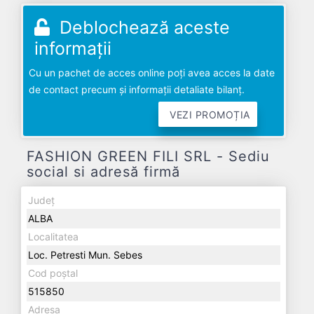
Deblochează aceste
informații
Cu un pachet de acces online poți avea acces la date
de contact precum și informații detaliate bilanț.
VEZI PROMOȚIA
FASHION GREEN FILI SRL - Sediu
social si adresă firmă
Județ
ALBA
Localitatea
Loc. Petresti Mun. Sebes
Cod poștal
515850
Adresa