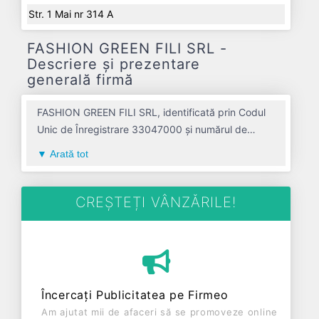
Str. 1 Mai nr 314 A
FASHION GREEN FILI SRL -
Descriere și prezentare
generală firmă
FASHION GREEN FILI SRL, identificată prin Codul
Unic de Înregistrare 33047000 și numărul de
înregistrare la Registrul Comerțului J01/219/2016,
Arată tot
este o societate specializată în activitati de
consultanta pentru afaceri si management avand
codul 7022. Cu sediul social poziționat în zona de
CREȘTEȚI VÂNZĂRILE!
Centru a țării, în judetul ALBA, compania aduce o
contribuție semnificativă pe piața de profil.
FASHION GREEN FILI SRL a fost fondată în anul
2016, având o vechime de 10 ani. Conform
ultimului bilanț, societatea a înregistrat un profit de
Încercați Publicitatea pe Firmeo
0 RON și o cifră de afaceri de 0 RON, gestionând
Am ajutat mii de afaceri să se promoveze online
operațiunile cu un număr mediu de 1 de salariați pe