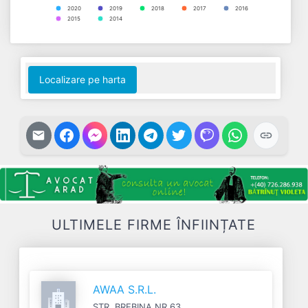
2020
2019
2018
2017
2016
2015
2014
End of interactive chart.
Localizare pe harta
ULTIMELE FIRME ÎNFIINȚATE
AWAA S.R.L.
STR. BREBINA NR.63