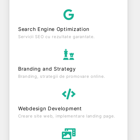
ultimul an fiscal. FASHION GREEN FILI SRL este o
entitate activa din punct de vedere fiscal si are
status: ACTIVA. Societatea nu este plătitoare de
Search Engine Optimization
TVA.
Servicii SEO cu rezultate garantate.
Branding and Strategy
Branding, strategii de promovare online.
Webdesign Development
Creare site web, implementare landing page.