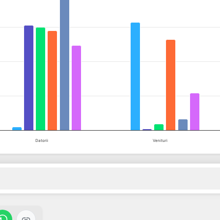
s from 0 to 2274200.
Datorii
Venituri