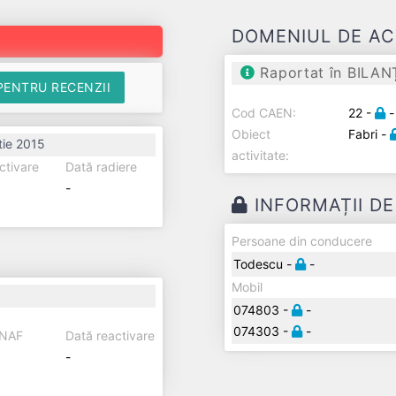
DOMENIUL DE AC
Raportat în BILAN
PENTRU RECENZII
Cod CAEN:
22 -
-
Obiect
Fabri -
tie 2015
activitate:
ctivare
Dată radiere
-
INFORMAȚII D
Persoane din conducere
Todescu -
-
Mobil
074803 -
-
074303 -
-
ANAF
Dată reactivare
-