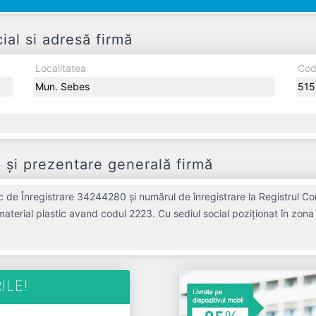
l si adresă firmă
Localitatea
Cod
Mun. Sebes
515
și prezentare generală firmă
de Înregistrare 34244280 și numărul de înregistrare la Registrul Co
n material plastic avand codul 2223. Cu sediul social poziționat în zon
profil. MENEST ASSO SRL a fost fondată în anul 2015, având o vechime
 RON și o cifră de afaceri de 0 RON, gestionând operațiunile cu un nu
fiscal. MENEST ASSO SRL este o entitate inactiva din punc
ILE!