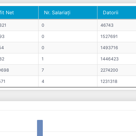
fit Net
Nr. Salariați
Datorii
fit Net
Nr. Salariați
Datorii
821
0
46743
93
0
1527691
54
0
1493716
82
1
1446423
9698
7
2274200
571
4
1231318