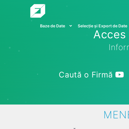
Baze de Date
Selecție și Export de Date
Acces 
Infor
Caută o Firmă
MENE