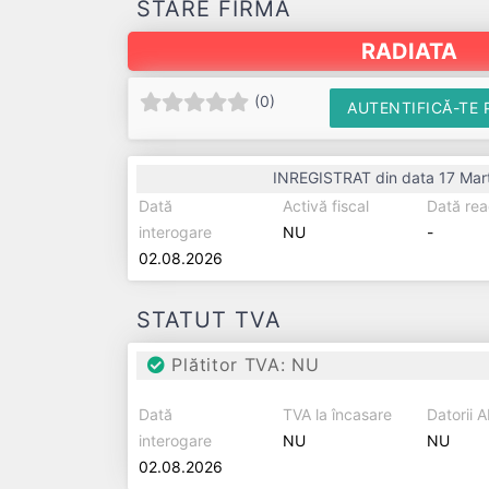
STARE FIRMĂ
RADIATA
(
0
)
AUTENTIFICĂ-TE 
INREGISTRAT din data 17 Mar
Dată
Activă fiscal
Dată rea
interogare
NU
-
02.08.2026
STATUT TVA
Plătitor TVA: NU
Dată
TVA la încasare
Datorii 
interogare
NU
NU
02.08.2026