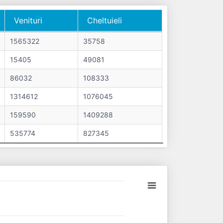
Venituri
Cheltuieli
Venituri
Cheltuieli
1565322
35758
15405
49081
86032
108333
1314612
1076045
159590
1409288
535774
827345