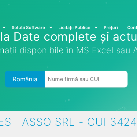
Soluții Software
Licitații Publice
Prețuri
Cont
la Date complete și actu
mații disponibile în MS Excel sau
România
ST ASSO SRL - CUI 342