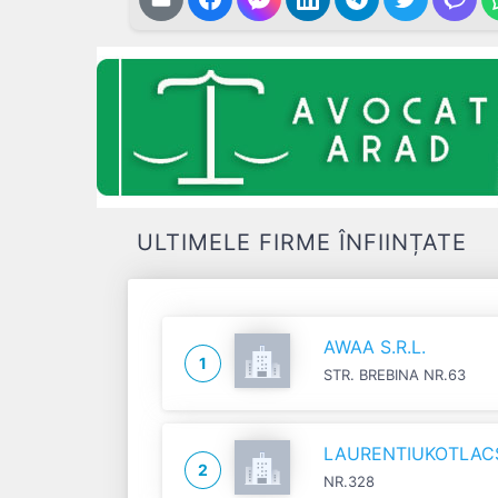
ULTIMELE FIRME ÎNFIINȚATE
AWAA S.R.L.
1
STR. BREBINA NR.63
LAURENTIUKOTLACSI
2
NR.328