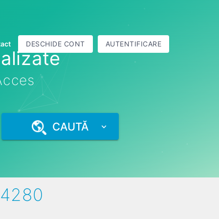
act
DESCHIDE CONT
AUTENTIFICARE
alizate
 Acces
CAUTĂ
44280