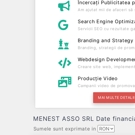
Încercați Publicitatea 
Am ajutat mii de afaceri s
Search Engine Optimiz
Servicii SEO cu rezultate g
Branding and Strategy
Branding, strategii de prom
Webdesign Developme
Creare site web, implement
Producție Video
Campanii video de promova
MAI MULTE DETALII
MENEST ASSO SRL Date financiare 
Sumele sunt exprimate in