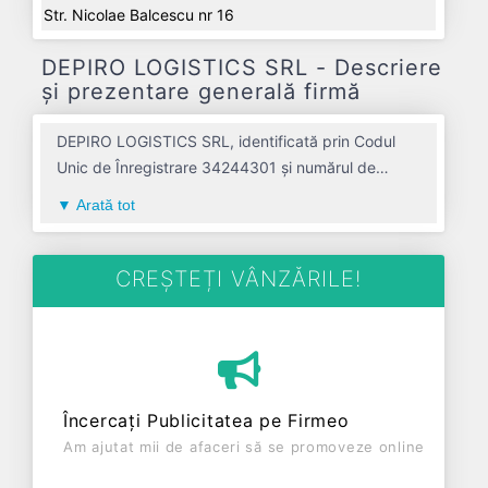
Str. Nicolae Balcescu nr 16
DEPIRO LOGISTICS SRL - Descriere
și prezentare generală firmă
DEPIRO LOGISTICS SRL, identificată prin Codul
Unic de Înregistrare 34244301 și numărul de
înregistrare la Registrul Comerțului J01/226/2015,
Arată tot
este o societate specializată în comert cu ridicata
al motocicletelor; comert cu ridicata al pieselor si
accesoriilor pentru motociclete avand codul 4673.
CREȘTEȚI VÂNZĂRILE!
Cu sediul social poziționat în zona de Centru a țării,
în judetul ALBA, compania aduce o contribuție
semnificativă pe piața de profil. DEPIRO
LOGISTICS SRL a fost fondată în anul 2015, având
o vechime de 11 ani. Conform ultimului bilanț,
Încercați Publicitatea pe Firmeo
societatea a înregistrat un profit de 22.974 RON și
Am ajutat mii de afaceri să se promoveze online
o cifră de afaceri de 872.545 RON, gestionând
operațiunile cu un număr mediu de 2 de salariați pe