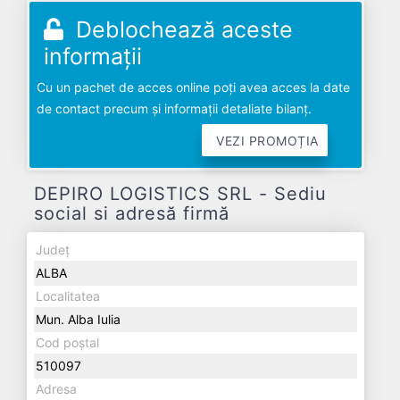
Deblochează aceste
informații
Cu un pachet de acces online poți avea acces la date
de contact precum și informații detaliate bilanț.
VEZI PROMOȚIA
DEPIRO LOGISTICS SRL - Sediu
social si adresă firmă
Județ
ALBA
Localitatea
Mun. Alba Iulia
Cod poștal
510097
Adresa