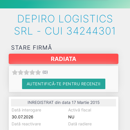
DEPIRO LOGISTICS
SRL - CUI 34244301
STARE FIRMĂ
RADIATA
(
0
)
AUTENTIFICĂ-TE PENTRU RECENZII
INREGISTRAT din data 17 Martie 2015
Dată interogare
Activă fiscal
30.07.2026
NU
Dată reactivare
Dată radiere