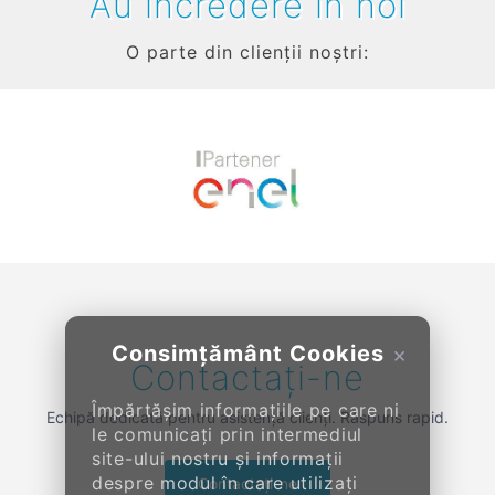
Au încredere în noi
O parte din clienții noștri:
Previous
Next
Consimțământ Cookies
×
Contactați-ne
Împărtășim informațiile pe care ni
Echipă dedicată pentru asistență clienți. Răspuns rapid.
le comunicați prin intermediul
site-ului nostru și informații
despre modul în care utilizați
Contactați-ne