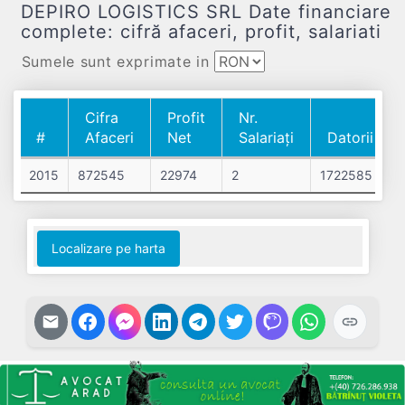
DEPIRO LOGISTICS SRL Date financiare
complete: cifră afaceri, profit, salariati
Sumele sunt exprimate in
Cifra
Profit
Nr.
#
Afaceri
Net
Salariați
Datorii
#
Cifra
Profit
Nr.
Datorii
2015
872545
22974
2
1722585
Afaceri
Net
Salariați
Localizare pe harta