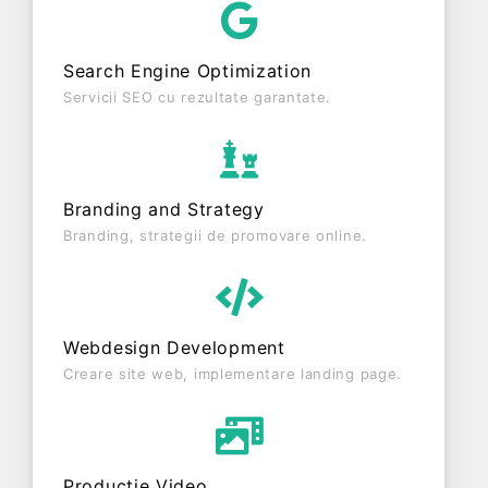
ultimul an fiscal. DEPIRO LOGISTICS SRL este o
entitate inactiva din punct de vedere fiscal si are
Search Engine Optimization
status: RADIATA. Societatea nu este plătitoare de
TVA.
Servicii SEO cu rezultate garantate.
Branding and Strategy
Branding, strategii de promovare online.
Webdesign Development
Creare site web, implementare landing page.
Producție Video