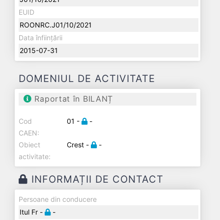
EUID
ROONRC.J01/10/2021
Data înființării
2015-07-31
DOMENIUL DE ACTIVITATE
Raportat în BILANȚ
Cod
01 -
-
CAEN:
Obiect
Crest -
-
activitate:
INFORMAȚII DE CONTACT
Persoane din conducere
Itul Fr -
-