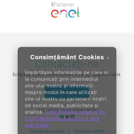
Previous
Next
Consimțământ Cookies
×
Contactați-ne
Împărtășim informațiile pe care ni
Echipă dedicată pentru asistență clienți. Răspuns rapid.
le comunicați prin intermediul
site-ului nostru și informații
despre modul în care utilizați
Contactați-ne
site-ul nostru cu partenerii noștri
de social media, publicitate și
Sau urmați-ne pe social media
analiză.
Citiți Politica noastră de
Confidențialitate pentru a afla
mai multe
Termeni și condiții
|
Informare GDPR