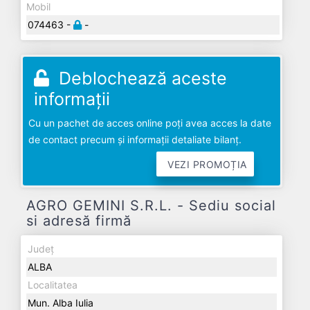
Mobil
074463 -
-
Deblochează aceste
informații
Cu un pachet de acces online poți avea acces la date
de contact precum și informații detaliate bilanț.
VEZI PROMOȚIA
AGRO GEMINI S.R.L. - Sediu social
si adresă firmă
Județ
ALBA
Localitatea
Mun. Alba Iulia