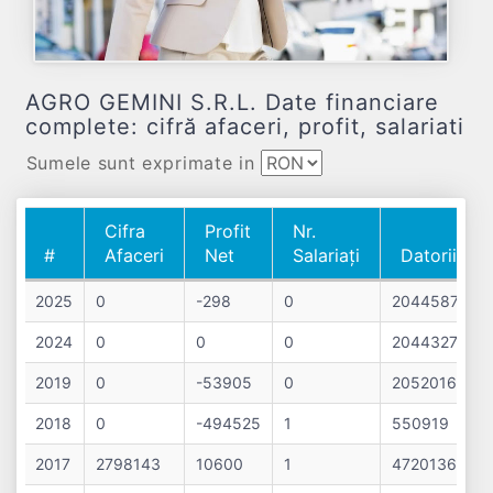
AGRO GEMINI S.R.L. Date financiare
complete: cifră afaceri, profit, salariati
Sumele sunt exprimate in
Cifra
Profit
Nr.
#
Afaceri
Net
Salariați
Datorii
#
Cifra
Profit
Nr.
Datorii
2025
0
-298
0
2044587
Afaceri
Net
Salariați
2024
0
0
0
2044327
2019
0
-53905
0
2052016
2018
0
-494525
1
550919
2017
2798143
10600
1
4720136