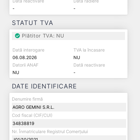
Dată reactivare
Dată radiere
-
-
STATUT TVA
Plătitor TVA: NU
Dată interogare
TVA la încasare
06.08.2026
NU
Datorii ANAF
Dată reactivare
NU
-
DATE IDENTIFICARE
Denumire firmă
AGRO GEMINI S.R.L.
Cod fiscal (CIF/CUI)
34838819
Nr. Înmatriculare Registrul Comerțului
J01/10/2021