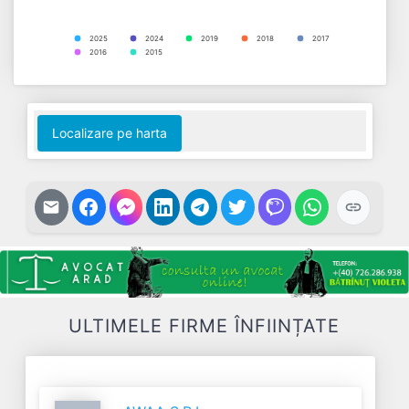
2025
2024
2019
2018
2017
2016
2015
End of interactive chart.
Localizare pe harta
ULTIMELE FIRME ÎNFIINȚATE