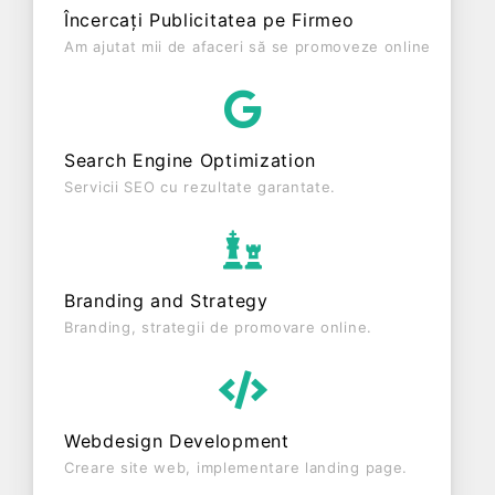
profit de 0 RON și o cifră de afaceri de 0 RON,
Încercați Publicitatea pe Firmeo
gestionând operațiunile cu un număr mediu de 0
Am ajutat mii de afaceri să se promoveze online
de salariați pe ultimul an fiscal. AGRO GEMINI
S.R.L. este o entitate inactiva din punct de vedere
fiscal si are status: INTRERUPERE TEMPORARA DE
ACTIVITATE. Societatea nu este plătitoare de TVA.
Search Engine Optimization
Servicii SEO cu rezultate garantate.
Branding and Strategy
Branding, strategii de promovare online.
Webdesign Development
Creare site web, implementare landing page.