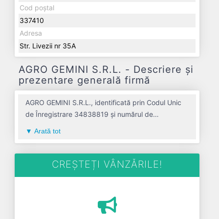
Cod poștal
337410
Adresa
Str. Livezii nr 35A
AGRO GEMINI S.R.L. - Descriere și
prezentare generală firmă
AGRO GEMINI S.R.L., identificată prin Codul Unic
de Înregistrare 34838819 și numărul de
înregistrare la Registrul Comerțului J01/10/2021,
Arată tot
este o societate specializată în cresterea altor
bovine avand codul 0142. Cu sediul social
poziționat în zona de Centru a țării, în judetul
CREȘTEȚI VÂNZĂRILE!
ALBA, compania aduce o contribuție semnificativă
pe piața de profil. AGRO GEMINI S.R.L. a fost
fondată în anul 2019, având o vechime de 7 ani.
Conform ultimului bilanț, societatea a înregistrat un