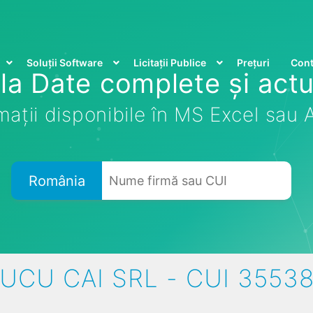
Soluții Software
Licitații Publice
Prețuri
Cont
la Date complete și actu
mații disponibile în MS Excel sau
România
UCU CAI SRL - CUI 3553