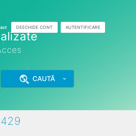
act
DESCHIDE CONT
AUTENTIFICARE
alizate
 Acces
CAUTĂ
8429