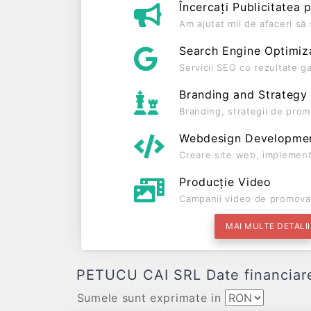
Încercați Publicitatea 
Am ajutat mii de afaceri s
Search Engine Optimiz
Servicii SEO cu rezultate g
Branding and Strategy
Branding, strategii de prom
Webdesign Developme
Creare site web, implement
Producție Video
Campanii video de promova
MAI MULTE DETALII
PETUCU CAI SRL Date financiare c
Sumele sunt exprimate in