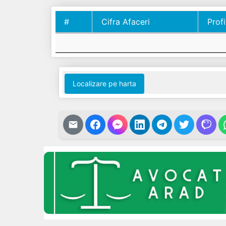
#
Cifra Afaceri
Profi
#
Cifra Afaceri
Profi
Localizare pe harta