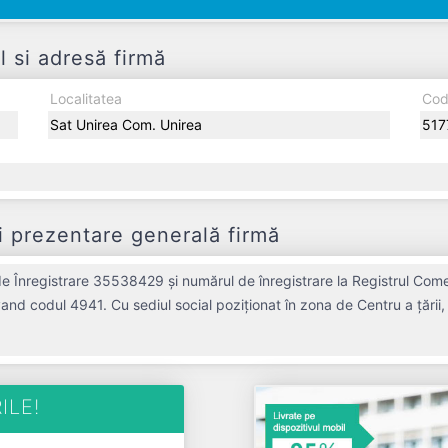
 si adresă firmă
Localitatea
Cod
Sat Unirea Com. Unirea
517
 prezentare generală firmă
e Înregistrare 35538429 și numărul de înregistrare la Registrul Come
avand codul 4941. Cu sediul social poziționat în zona de Centru a țări
ETUCU CAI SRL a fost fondată în anul 2016, având o vechime de 10 ani.
ând operațiunile cu un număr mediu de de salariați pe ultimul an fiscal. PETUCU CAI SRL este
o entitate activa din punct de vedere fiscal si are status: FUNCTIUNE. Societatea nu este plătitoare de TVA.
ILE!