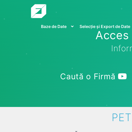
Baze de Date
Selecție și Export de Date
Acces 
Infor
Caută o Firmă
PET