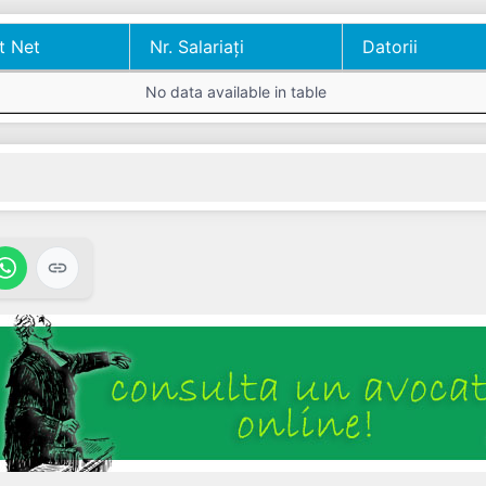
t Net
Nr. Salariați
Datorii
t Net
Nr. Salariați
Datorii
No data available in table