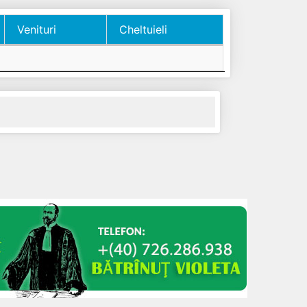
Venituri
Cheltuieli
Venituri
Cheltuieli