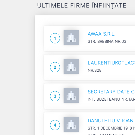
ULTIMELE FIRME ÎNFIINȚATE
AWAA S.R.L.
1
STR. BREBINA NR.63
LAURENTIUKOTLACSI
2
NR.328
SECRETARY DATE C
3
INT. BUZETEANU NR.TA
DANULETIU V. IOA
4
STR. 1 DECEMBRIE 1918 