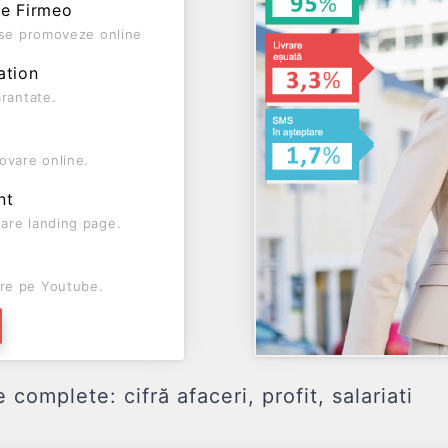
pe Firmeo
ă se promoveze online
ation
arantate.
ovare online.
nt
are landing page.
re pe Youtube.
omplete: cifră afaceri, profit, salariati