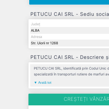
PETUCU CAI SRL - Sediu social
Județ
ALBA
Adresa
Str. Uiorii nr 1268
PETUCU CAI SRL - Descriere și
PETUCU CAI SRL, identificată prin Codul Unic d
specializată în transporturi rutiere de marfuri 
contribuție semnificativă pe piața de profil. P
Arată tot
înregistrat un profit de 0 RON și o cifră de afaceri de 0 RON, gestion
CREȘTEȚI VÂNZĂR