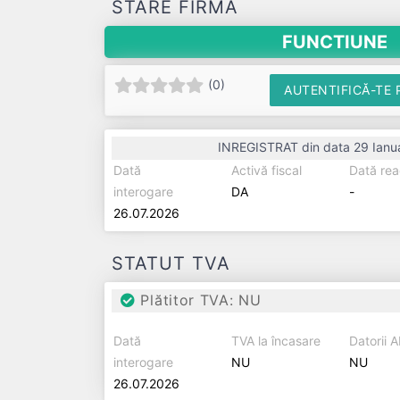
STARE FIRMĂ
FUNCTIUNE
(
0
)
AUTENTIFICĂ-TE 
INREGISTRAT din data 29 Ianu
Dată
Activă fiscal
Dată rea
interogare
DA
-
26.07.2026
STATUT TVA
Plătitor TVA: NU
Dată
TVA la încasare
Datorii 
interogare
NU
NU
26.07.2026