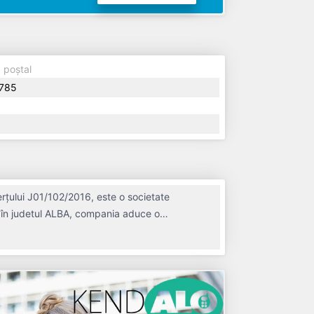
 poștal
785
rțului J01/102/2016, este o societate
i, în judetul ALBA, compania aduce o
 Conform ultimului bilanț, societatea a