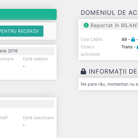
DOMENIUL DE AC
Raportat în BILAN
PENTRU RECENZII
Cod CAEN:
49 -
Obiect
Trans -
arie 2016
activitate:
ctivare
Dată radiere
-
INFORMAȚII D
Ne pare rău, momentan nu exi
ANAF
Dată reactivare
-