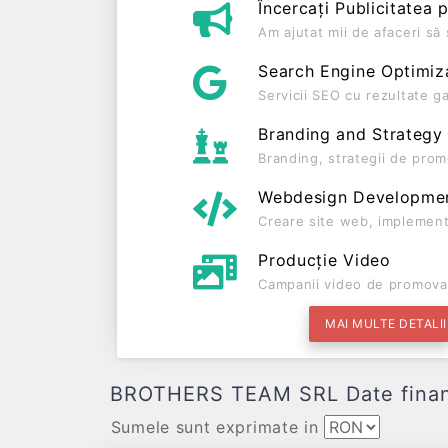
Încercați Publicitatea 
Am ajutat mii de afaceri s
Search Engine Optimiz
Servicii SEO cu rezultate g
Branding and Strategy
Branding, strategii de prom
Webdesign Developme
Creare site web, implement
Producție Video
Campanii video de promova
MAI MULTE DETALII
BROTHERS TEAM SRL Date financiar
Sumele sunt exprimate in