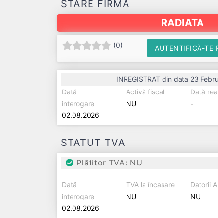
STARE FIRMĂ
RADIATA
(
0
)
AUTENTIFICĂ-TE 
INREGISTRAT din data 23 Febru
Dată
Activă fiscal
Dată rea
interogare
NU
-
02.08.2026
STATUT TVA
Plătitor TVA: NU
Dată
TVA la încasare
Datorii 
interogare
NU
NU
02.08.2026