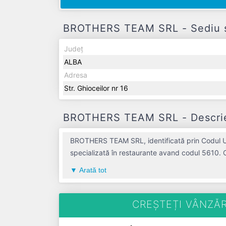
BROTHERS TEAM SRL - Sediu so
Județ
ALBA
Adresa
Str. Ghioceilor nr 16
BROTHERS TEAM SRL - Descrier
BROTHERS TEAM SRL, identificată prin Codul Uni
specializată în restaurante avand codul 5610. C
piața de profil. BROTHERS TEAM SRL a fost fond
Arată tot
și o cifră de afaceri de 0 RON, gestionând operațiunile cu un număr mediu de de salariați pe ul
pu
CREȘTEȚI VÂNZĂR