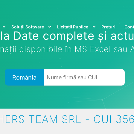
Soluții Software
Licitații Publice
Prețuri
Cont
la Date complete și actu
mații disponibile în MS Excel sau
România
ERS TEAM SRL - CUI 35