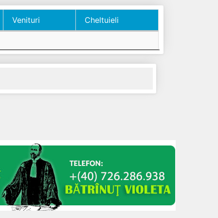
Venituri
Cheltuieli
Venituri
Cheltuieli