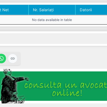
t Net
Nr. Salariați
Datorii
t Net
Nr. Salariați
Datorii
No data available in table