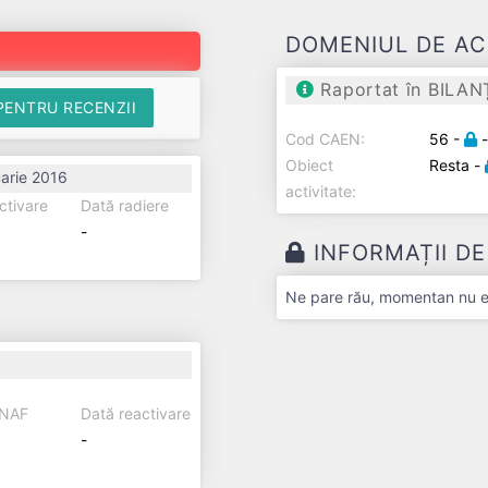
DOMENIUL DE AC
Raportat în BILAN
PENTRU RECENZII
Cod CAEN:
56 -
Obiect
Resta -
arie 2016
activitate:
ctivare
Dată radiere
-
INFORMAȚII D
Ne pare rău, momentan nu exi
ANAF
Dată reactivare
-