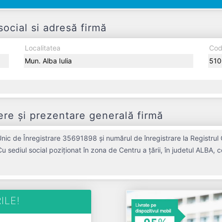
cial si adresă firmă
Localitatea
Cod
Mun. Alba Iulia
510
e și prezentare generală firmă
c de Înregistrare 35691898 și numărul de înregistrare la Registrul
u sediul social poziționat în zona de Centru a țării, în judetul ALBA,
ată în anul 2016, având o vechime de 10 ani. Conform ultimului bilan
timul an fiscal. BROTHERS TEAM SRL este o entitate inactiva din
nct de vedere fiscal si are status: RADIATA. Societatea nu este plătitoare de TVA.
ILE!