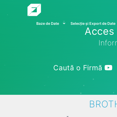
Baze de Date
Selecție și Export de Date
Acces 
Infor
Caută o Firmă
BROTH