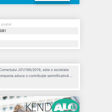
 poștal
081
 Comerțului J01/196/2016, este o societate
 compania aduce o contribuție semnificativă pe
ț, societatea a înregistrat un profit de 0 RON