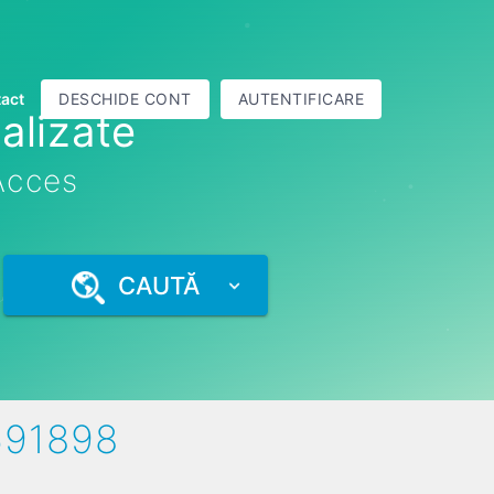
act
DESCHIDE CONT
AUTENTIFICARE
alizate
 Acces
CAUTĂ
691898