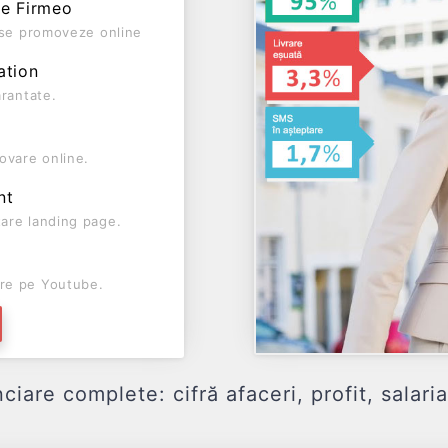
pe Firmeo
ă se promoveze online
ation
arantate.
ovare online.
nt
are landing page.
re pe Youtube.
e complete: cifră afaceri, profit, salaria