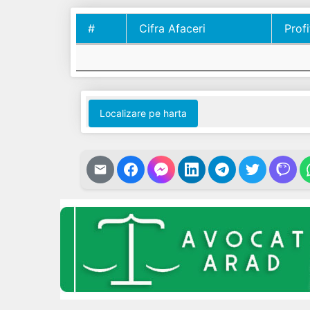
#
Cifra Afaceri
Profi
#
Cifra Afaceri
Profi
Localizare pe harta