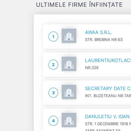
ULTIMELE FIRME ÎNFIINȚATE
AWAA S.R.L.
1
STR. BREBINA NR.63
LAURENTIUKOTLACSI
2
NR.328
SECRETARY DATE C
3
INT. BUZETEANU NR.TA
DANULETIU V. IOA
4
STR. 1 DECEMBRIE 1918 
AMPLASAMENT F5