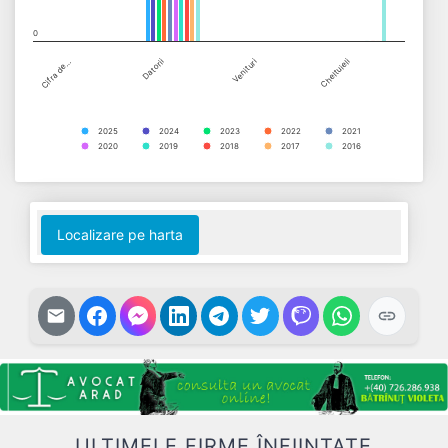
0
Cifra de…
Datorii
Venituri
Cheltuieli
2025
2024
2023
2022
2021
2020
2019
2018
2017
2016
End of interactive chart.
Localizare pe harta
ULTIMELE FIRME ÎNFIINȚATE