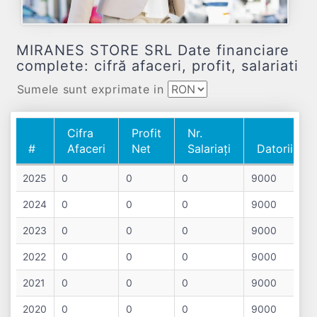
MIRANES STORE SRL Date financiare
complete: cifră afaceri, profit, salariati
Sumele sunt exprimate in
Cifra
Profit
Nr.
#
Afaceri
Net
Salariați
Datorii
#
Cifra
Profit
Nr.
Datorii
2025
0
0
0
9000
Afaceri
Net
Salariați
2024
0
0
0
9000
2023
0
0
0
9000
2022
0
0
0
9000
2021
0
0
0
9000
2020
0
0
0
9000