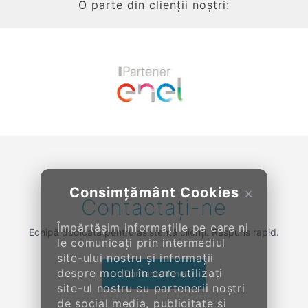
O parte din clienții noștri:
Previous
Next
Consimțământ Cookies
×
Contactați-ne
Împărtășim informațiile pe care ni
Echipă dedicată pentru asistență clienți. Răspuns rapid.
le comunicați prin intermediul
site-ului nostru și informații
despre modul în care utilizați
Contactați-ne
site-ul nostru cu partenerii noștri
de social media, publicitate și