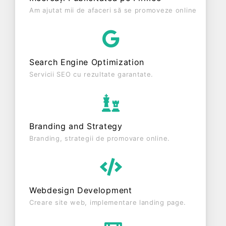
profit de 0 RON și o cifră de afaceri de 0 RON,
Am ajutat mii de afaceri să se promoveze online
gestionând operațiunile cu un număr mediu de 0
de salariați pe ultimul an fiscal. MIRANES STORE
SRL este o entitate activa din punct de vedere
fiscal si are status: FUNCTIUNE. Societatea nu
Search Engine Optimization
este plătitoare de TVA.
Servicii SEO cu rezultate garantate.
Branding and Strategy
Branding, strategii de promovare online.
Webdesign Development
Creare site web, implementare landing page.