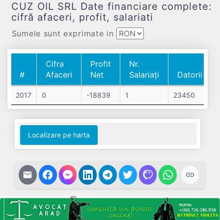
CUZ OIL SRL Date financiare complete:
cifră afaceri, profit, salariati
Sumele sunt exprimate in
Cifra
Profit
Nr.
#
Afaceri
Net
Salariați
Datorii
#
Cifra
Profit
Nr.
Datorii
2017
0
-18839
1
23450
Afaceri
Net
Salariați
Localizare pe harta