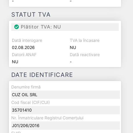
-
-
STATUT TVA
Plătitor TVA: NU
Dată interogare
TVA la încasare
02.08.2026
NU
Datorii ANAF
Dată reactivare
NU
-
DATE IDENTIFICARE
Denumire firmă
CUZ OIL SRL
Cod fiscal (CIF/CUI)
35701410
Nr. Înmatriculare Registrul Comerțului
J01/206/2016