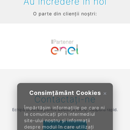
Au încredere în noi
O parte din clienții noștri:
Previous
Next
Consimțământ Cookies
×
Contactați-ne
Împărtășim informațiile pe care ni
Echipă dedicată pentru asistență clienți. Răspuns rapid.
le comunicați prin intermediul
site-ului nostru și informații
despre modul în care utilizați
Contactați-ne