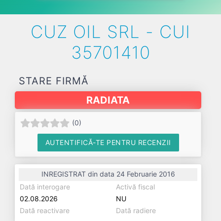
CUZ OIL SRL - CUI
35701410
STARE FIRMĂ
RADIATA
(
0
)
AUTENTIFICĂ-TE PENTRU RECENZII
INREGISTRAT din data 24 Februarie 2016
Dată interogare
Activă fiscal
02.08.2026
NU
Dată reactivare
Dată radiere