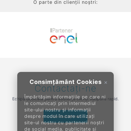
O parte din clienții noștri:
Previous
Next
Consimțământ Cookies
×
Contactați-ne
Împărtășim informațiile pe care ni
Echipă dedicată pentru asistență clienți. Răspuns rapid.
le comunicați prin intermediul
site-ului nostru și informații
despre modul în care utilizați
Contactați-ne
site-ul nostru cu partenerii noștri
de social media, publicitate și