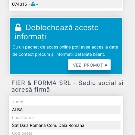
074315 -
-
Deblochează aceste
informații
Cu un pachet de acces online poți avea acces la date
de contact precum și informații detaliate bilanț.
VEZI PROMOȚIA
FIER & FORMA SRL - Sediu social si
adresă firmă
Județ
ALBA
Localitatea
Sat Daia Romana Com. Daia Romana
Cod poștal