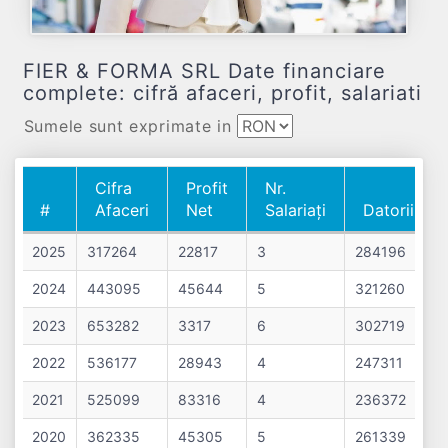
FIER & FORMA SRL Date financiare
complete: cifră afaceri, profit, salariati
Sumele sunt exprimate in
Cifra
Profit
Nr.
#
Afaceri
Net
Salariați
Datorii
#
Cifra
Profit
Nr.
Datorii
2025
317264
22817
3
284196
Afaceri
Net
Salariați
2024
443095
45644
5
321260
2023
653282
3317
6
302719
2022
536177
28943
4
247311
2021
525099
83316
4
236372
2020
362335
45305
5
261339