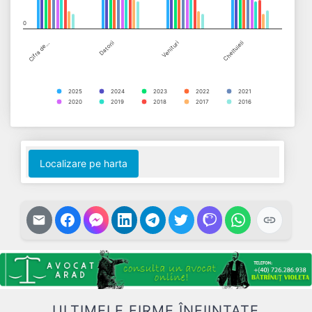
0
Cifra de…
Datorii
Venituri
Cheltuieli
2025
2024
2023
2022
2021
2020
2019
2018
2017
2016
End of interactive chart.
Localizare pe harta
ULTIMELE FIRME ÎNFIINȚATE