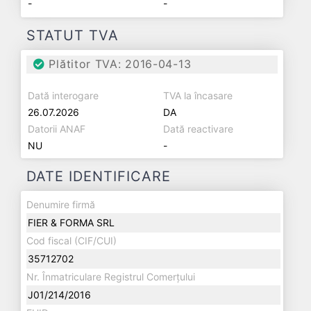
-
-
STATUT TVA
Plătitor TVA: 2016-04-13
Dată interogare
TVA la încasare
26.07.2026
DA
Datorii ANAF
Dată reactivare
NU
-
DATE IDENTIFICARE
Denumire firmă
FIER & FORMA SRL
Cod fiscal (CIF/CUI)
35712702
Nr. Înmatriculare Registrul Comerțului
J01/214/2016