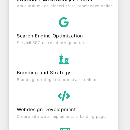
profit de 22.817 RON și o cifră de afaceri de
Am ajutat mii de afaceri să se promoveze online
317.264 RON, gestionând operațiunile cu un număr
mediu de 3 de salariați pe ultimul an fiscal. FIER &
FORMA SRL este o entitate activa din punct de
vedere fiscal si are status: FUNCTIUNE. Societatea
Search Engine Optimization
este plătitoare de TVA din anul 2016.
Servicii SEO cu rezultate garantate.
Branding and Strategy
Branding, strategii de promovare online.
Webdesign Development
Creare site web, implementare landing page.