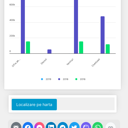
The chart has 1 X axis displaying categories.
600k
The chart has 1 Y axis displaying values. Data ranges from 0 to 
400k
200k
0
Cifra de…
Datorii
Venituri
Cheltuieli
2019
2018
2016
End of interactive chart.
Localizare pe harta