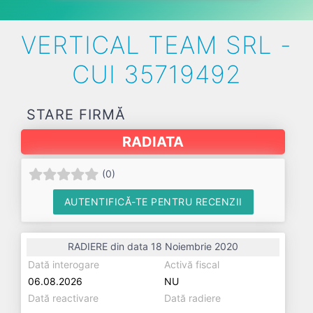
VERTICAL TEAM SRL -
CUI 35719492
STARE FIRMĂ
RADIATA
(
0
)
AUTENTIFICĂ-TE PENTRU RECENZII
RADIERE din data 18 Noiembrie 2020
Dată interogare
Activă fiscal
06.08.2026
NU
Dată reactivare
Dată radiere