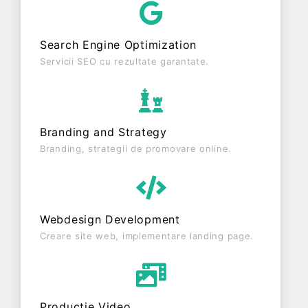
SRL este o entitate inactiva din punct de vedere
fiscal si are status: RADIATA. Societatea nu este
Search Engine Optimization
plătitoare de TVA.
Servicii SEO cu rezultate garantate.
Branding and Strategy
Branding, strategii de promovare online.
Webdesign Development
Creare site web, implementare landing page.
Producție Video