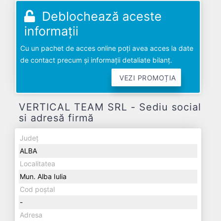
Deblochează aceste
informații
Cu un pachet de acces online poți avea acces la date
de contact precum și informații detaliate bilanț.
VEZI PROMOȚIA
VERTICAL TEAM SRL - Sediu social
si adresă firmă
Județ
ALBA
Localitatea
Mun. Alba Iulia
Cod poștal
-
Adresa