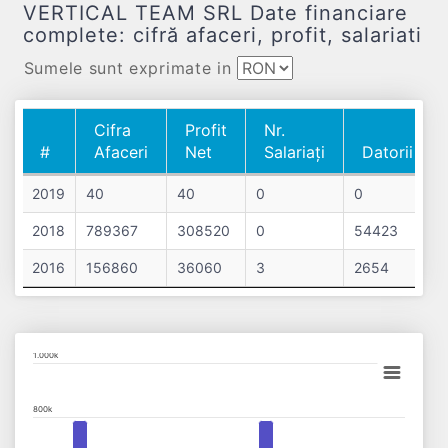
VERTICAL TEAM SRL Date financiare
complete: cifră afaceri, profit, salariati
Sumele sunt exprimate in
Cifra
Profit
Nr.
#
Afaceri
Net
Salariați
Datorii
#
Cifra
Profit
Nr.
Datorii
2019
40
40
0
0
Afaceri
Net
Salariați
2018
789367
308520
0
54423
2016
156860
36060
3
2654
Chart
1.000k
Bar chart with 3 data series.
800k
View as data table, Chart