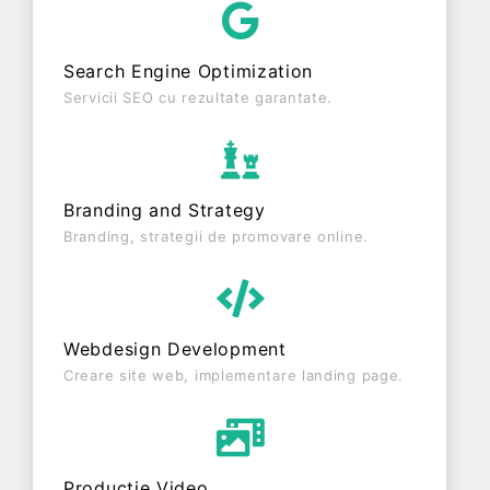
entitate inactiva din punct de vedere fiscal si are
status: RADIATA. Societatea nu este plătitoare de
Search Engine Optimization
TVA.
Servicii SEO cu rezultate garantate.
Branding and Strategy
Branding, strategii de promovare online.
Webdesign Development
Creare site web, implementare landing page.
Producție Video