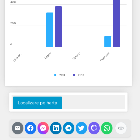
400k
200k
0
Cifra de…
Datorii
Venituri
Cheltuieli
2014
2013
End of interactive chart.
Localizare pe harta