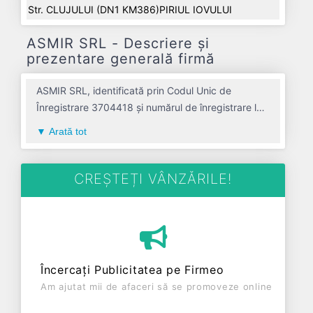
Str. CLUJULUI (DN1 KM386)PIRIUL IOVULUI
ASMIR SRL - Descriere și
prezentare generală firmă
ASMIR SRL, identificată prin Codul Unic de
Înregistrare 3704418 și numărul de înregistrare la
Registrul Comerțului J01/226/1993, este o
Arată tot
societate specializată în fabricarea echipamentelor
de ventilatie si frigorifice, exceptand
echipamentele de uz casnic avand codul 2825. Cu
CREȘTEȚI VÂNZĂRILE!
sediul social poziționat în zona de Centru a țării, în
judetul ALBA, compania aduce o contribuție
semnificativă pe piața de profil. ASMIR SRL a fost
fondată în anul 1993, având o vechime de 33 ani.
Conform ultimului bilanț, societatea a înregistrat un
Încercați Publicitatea pe Firmeo
profit de 0 RON și o cifră de afaceri de 0 RON,
Am ajutat mii de afaceri să se promoveze online
gestionând operațiunile cu un număr mediu de 0
de salariați pe ultimul an fiscal. ASMIR SRL este o