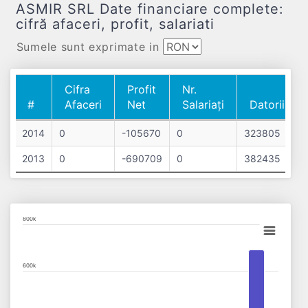
ASMIR SRL Date financiare complete:
cifră afaceri, profit, salariati
Sumele sunt exprimate in
Cifra
Profit
Nr.
#
Afaceri
Net
Salariați
Datorii
#
Cifra
Profit
Nr.
Datorii
2014
0
-105670
0
323805
Afaceri
Net
Salariați
2013
0
-690709
0
382435
Chart
800k
Bar chart with 2 data series.
View as data table, Chart
600k
The chart has 1 X axis displaying categories.
The chart has 1 Y axis displaying values. Data ranges from 0 to