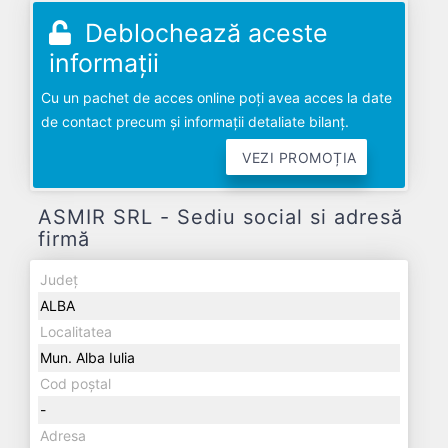
Deblochează aceste
informații
Cu un pachet de acces online poți avea acces la date
de contact precum și informații detaliate bilanț.
VEZI PROMOȚIA
ASMIR SRL - Sediu social si adresă
firmă
Județ
ALBA
Localitatea
Mun. Alba Iulia
Cod poștal
-
Adresa