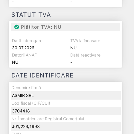
-
-
STATUT TVA
Plătitor TVA: NU
Dată interogare
TVA la încasare
30.07.2026
NU
Datorii ANAF
Dată reactivare
NU
-
DATE IDENTIFICARE
Denumire firmă
ASMIR SRL
Cod fiscal (CIF/CUI)
3704418
Nr. Înmatriculare Registrul Comerțului
J01/226/1993