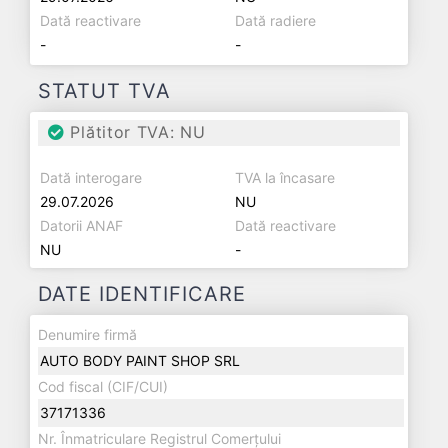
Dată reactivare
Dată radiere
-
-
STATUT TVA
Plătitor TVA: NU
Dată interogare
TVA la încasare
29.07.2026
NU
Datorii ANAF
Dată reactivare
NU
-
DATE IDENTIFICARE
Denumire firmă
AUTO BODY PAINT SHOP SRL
Cod fiscal (CIF/CUI)
37171336
Nr. Înmatriculare Registrul Comerțului