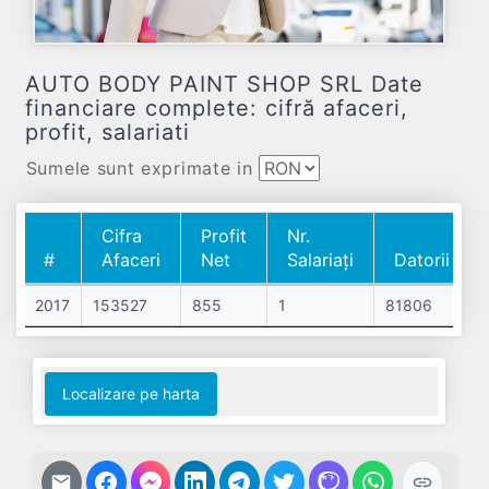
AUTO BODY PAINT SHOP SRL Date
financiare complete: cifră afaceri,
profit, salariati
Sumele sunt exprimate in
Cifra
Profit
Nr.
#
Afaceri
Net
Salariați
Datorii
#
Cifra
Profit
Nr.
Datorii
2017
153527
855
1
81806
Afaceri
Net
Salariați
Localizare pe harta