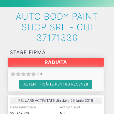
AUTO BODY PAINT
SHOP SRL - CUI
37171336
STARE FIRMĂ
RADIATA
(
0
)
AUTENTIFICĂ-TE PENTRU RECENZII
RELUARE ACTIVITATE din data 26 Iunie 2019
Dată interogare
Activă fiscal
29.07.2026
NU