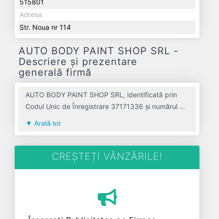
515801
Adresa
Str. Noua nr 114
AUTO BODY PAINT SHOP SRL -
Descriere și prezentare
generală firmă
AUTO BODY PAINT SHOP SRL, identificată prin
Codul Unic de Înregistrare 37171336 și numărul de
înregistrare la Registrul Comerțului J01/226/2017,
Arată tot
este o societate specializată în intretinerea si
repararea autovehiculelor avand codul 4520. Cu
sediul social poziționat în zona de Centru a țării, în
CREȘTEȚI VÂNZĂRILE!
judetul ALBA, compania aduce o contribuție
semnificativă pe piața de profil. AUTO BODY
PAINT SHOP SRL a fost fondată în anul 2017,
având o vechime de 9 ani. Conform ultimului bilanț,
societatea a înregistrat un profit de 855 RON și o