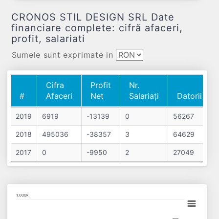
CRONOS STIL DESIGN SRL Date
financiare complete: cifră afaceri,
profit, salariati
Sumele sunt exprimate in
Cifra
Profit
Nr.
#
Afaceri
Net
Salariați
Datorii
#
Cifra
Profit
Nr.
Datorii
2019
6919
-13139
0
56267
Afaceri
Net
Salariați
2018
495036
-38357
3
64629
2017
0
-9950
2
27049
Chart
1.000k
Bar chart with 3 data series.