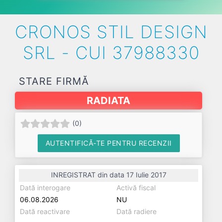
CRONOS STIL DESIGN
SRL - CUI 37988330
STARE FIRMĂ
RADIATA
(
0
)
AUTENTIFICĂ-TE PENTRU RECENZII
INREGISTRAT din data 17 Iulie 2017
Dată interogare
Activă fiscal
06.08.2026
NU
Dată reactivare
Dată radiere