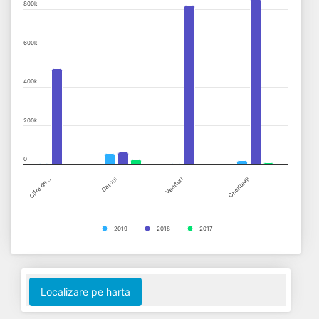
800k
View as data table, Chart
The chart has 1 X axis displaying categories.
600k
The chart has 1 Y axis displaying values. Data ranges from 0 to
400k
200k
0
Cifra de…
Datorii
Venituri
Cheltuieli
2019
2018
2017
End of interactive chart.
Localizare pe harta