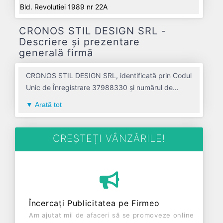
Bld. Revolutiei 1989 nr 22A
CRONOS STIL DESIGN SRL -
Descriere și prezentare
generală firmă
CRONOS STIL DESIGN SRL, identificată prin Codul
Unic de Înregistrare 37988330 și numărul de
înregistrare la Registrul Comerțului J01/1054/2017,
Arată tot
este o societate specializată în fabricarea de
mobila n.c.a. avand codul 3109. Cu sediul social
poziționat în zona de Centru a țării, în judetul
CREȘTEȚI VÂNZĂRILE!
ALBA, compania aduce o contribuție semnificativă
pe piața de profil. CRONOS STIL DESIGN SRL a
fost fondată în anul 2017, având o vechime de 9
ani. Conform ultimului bilanț, societatea a
înregistrat un profit de 0 RON și o cifră de afaceri
Încercați Publicitatea pe Firmeo
de 6.919 RON, gestionând operațiunile cu un
Am ajutat mii de afaceri să se promoveze online
număr mediu de 0 de salariați pe ultimul an fiscal.