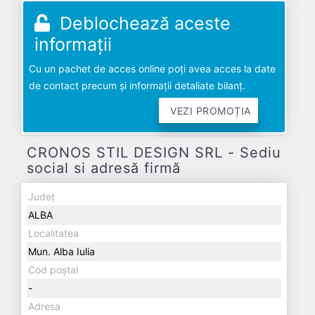
Deblochează aceste
informații
Cu un pachet de acces online poți avea acces la date
de contact precum și informații detaliate bilanț.
VEZI PROMOȚIA
CRONOS STIL DESIGN SRL - Sediu
social si adresă firmă
Județ
ALBA
Localitatea
Mun. Alba Iulia
Cod poștal
-
Adresa