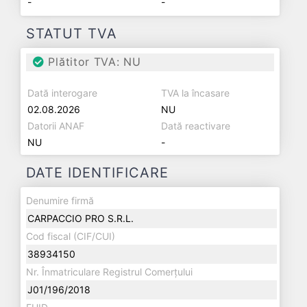
-
-
STATUT TVA
Plătitor TVA: NU
Dată interogare
TVA la încasare
02.08.2026
NU
Datorii ANAF
Dată reactivare
NU
-
DATE IDENTIFICARE
Denumire firmă
CARPACCIO PRO S.R.L.
Cod fiscal (CIF/CUI)
38934150
Nr. Înmatriculare Registrul Comerțului
J01/196/2018