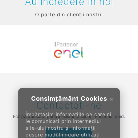
Au încredere în noi
O parte din clienții noștri:
Previous
Next
Consimțământ Cookies
×
Contactați-ne
Împărtășim informațiile pe care ni
Echipă dedicată pentru asistență clienți. Răspuns rapid.
le comunicați prin intermediul
site-ului nostru și informații
despre modul în care utilizați
Contactați-ne