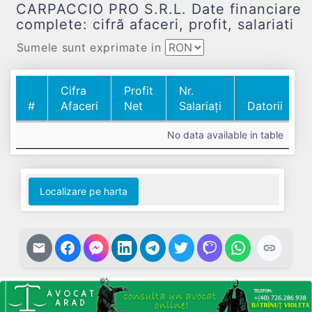
CARPACCIO PRO S.R.L. Date financiare
complete: cifră afaceri, profit, salariati
Sumele sunt exprimate in
Cifra
Profit
Nr.
#
Afaceri
Net
Salariați
Datorii
#
Cifra
Profit
Nr.
Datorii
No data available in table
Afaceri
Net
Salariați
Localizare pe harta