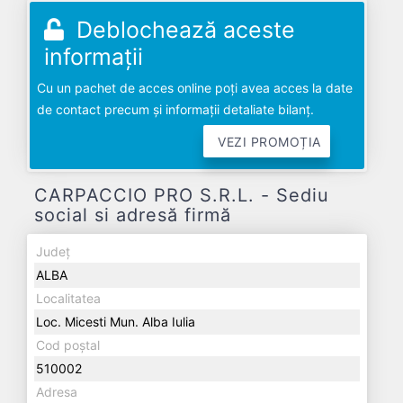
Deblochează aceste
informații
Cu un pachet de acces online poți avea acces la date
de contact precum și informații detaliate bilanț.
VEZI PROMOȚIA
CARPACCIO PRO S.R.L. - Sediu
social si adresă firmă
Județ
ALBA
Localitatea
Loc. Micesti Mun. Alba Iulia
Cod poștal
510002
Adresa