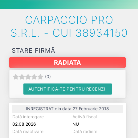
CARPACCIO PRO
S.R.L. - CUI 38934150
STARE FIRMĂ
RADIATA
(
0
)
AUTENTIFICĂ-TE PENTRU RECENZII
INREGISTRAT din data 27 Februarie 2018
Dată interogare
Activă fiscal
02.08.2026
NU
Dată reactivare
Dată radiere