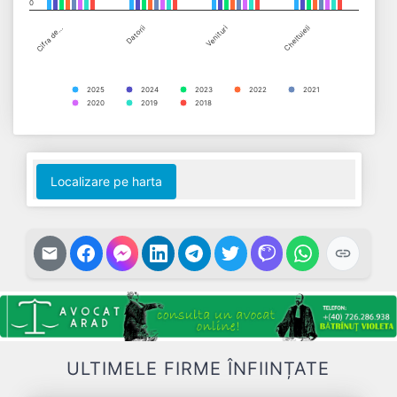
0
Cifra de…
Datorii
Venituri
Cheltuieli
2025
2024
2023
2022
2021
2020
2019
2018
End of interactive chart.
Localizare pe harta
ULTIMELE FIRME ÎNFIINȚATE