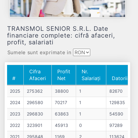
TRANSMOL SENIOR S.R.L. Date
financiare complete: cifră afaceri,
profit, salariati
Sumele sunt exprimate in
Cifra
Profit
Nr.
#
Afaceri
Net
Salariați
Datorii
#
Cifra
Profit
Nr.
Datorii
2025
275362
38800
1
82670
Afaceri
Net
Salariați
2024
296580
70217
1
129835
2023
296830
63863
1
54590
2022
323901
45913
0
97289
2021
295848
1169
2
113624