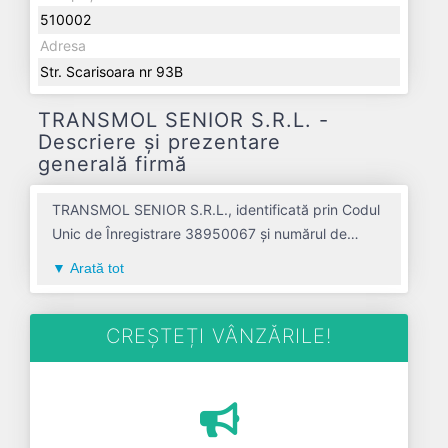
510002
Adresa
Str. Scarisoara nr 93B
TRANSMOL SENIOR S.R.L. -
Descriere și prezentare
generală firmă
TRANSMOL SENIOR S.R.L., identificată prin Codul
Unic de Înregistrare 38950067 și numărul de
înregistrare la Registrul Comerțului J01/202/2018,
Arată tot
este o societate specializată în transporturi rutiere
de marfuri avand codul 4941. Cu sediul social
poziționat în zona de Centru a țării, în judetul
CREȘTEȚI VÂNZĂRILE!
ALBA, compania aduce o contribuție semnificativă
pe piața de profil. TRANSMOL SENIOR S.R.L. a
fost fondată în anul 2018, având o vechime de 8
ani. Conform ultimului bilanț, societatea a