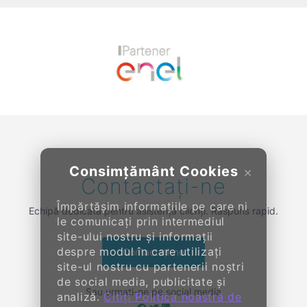
Previous
Next
Consimțământ Cookies
×
Contactați-ne
Împărtășim informațiile pe care ni
Echipă dedicată pentru asistență clienți. Răspuns rapid.
le comunicați prin intermediul
site-ului nostru și informații
despre modul în care utilizați
Contactați-ne
site-ul nostru cu partenerii noștri
de social media, publicitate și
Sau urmați-ne pe social media
analiză.
Citiți Politica noastră de