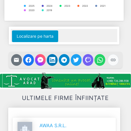
2025
2024
2023
2022
2021
2020
2019
End of interactive chart.
Localizare pe harta
ULTIMELE FIRME ÎNFIINȚATE
AWAA S.R.L.