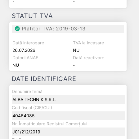
-
-
STATUT TVA
Plătitor TVA: 2019-03-13
Dată interogare
TVA la încasare
26.07.2026
NU
Datorii ANAF
Dată reactivare
NU
-
DATE IDENTIFICARE
Denumire firmă
ALBA TECHNIK S.R.L.
Cod fiscal (CIF/CUI)
40464085
Nr. Înmatriculare Registrul Comerțului
J01/212/2019