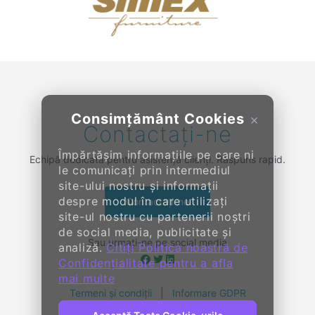
Previous
Next
Consimțământ Cookies
×
Contactați-ne
Împărtășim informațiile pe care ni
Echipă dedicată pentru asistență clienți. Răspuns rapid.
le comunicați prin intermediul
site-ului nostru și informații
despre modul în care utilizați
Contactați-ne
site-ul nostru cu partenerii noștri
de social media, publicitate și
Sau urmați-ne pe social media
analiză.
Citiți Politica noastră de
Confidențialitate pentru a afla
mai multe
Termeni și condiții
|
Informare GDPR