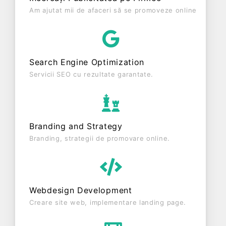
1.676.793 RON, gestionând operațiunile cu un
Am ajutat mii de afaceri să se promoveze online
număr mediu de 5 de salariați pe ultimul an fiscal.
ALBA TECHNIK S.R.L. este o entitate activa din
punct de vedere fiscal si are status: FUNCTIUNE.
Societatea este plătitoare de TVA din anul 2019.
Search Engine Optimization
Servicii SEO cu rezultate garantate.
Branding and Strategy
Branding, strategii de promovare online.
Webdesign Development
Creare site web, implementare landing page.