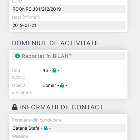
EUID
ROONRC.J01/212/2019
Data înființării
2019-01-21
DOMENIUL DE ACTIVITATE
Raportat în BILANȚ
Cod
46 -
-
CAEN:
Obiect
Comer -
-
activitate:
INFORMAȚII DE CONTACT
Persoane din conducere
Catana Stefa -
-
Website