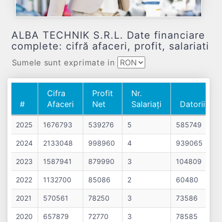
ALBA TECHNIK S.R.L. Date financiare
complete: cifră afaceri, profit, salariati
Sumele sunt exprimate in
Cifra
Profit
Nr.
#
Afaceri
Net
Salariați
Datorii
#
Cifra
Profit
Nr.
Datorii
2025
1676793
539276
5
585749
Afaceri
Net
Salariați
2024
2133048
998960
4
939065
2023
1587941
879990
3
104809
2022
1132700
85086
2
60480
2021
570561
78250
3
73586
2020
657879
72770
3
78585