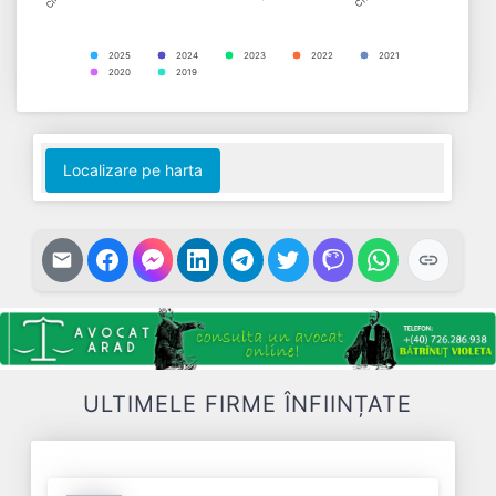
2025
2024
2023
2022
2021
2020
2019
End of interactive chart.
Localizare pe harta
ULTIMELE FIRME ÎNFIINȚATE