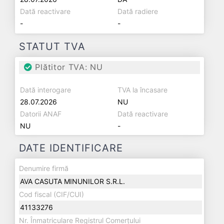
Dată reactivare
Dată radiere
-
-
STATUT TVA
Plătitor TVA: NU
Dată interogare
TVA la încasare
28.07.2026
NU
Datorii ANAF
Dată reactivare
NU
-
DATE IDENTIFICARE
Denumire firmă
AVA CASUTA MINUNILOR S.R.L.
Cod fiscal (CIF/CUI)
41133276
Nr. Înmatriculare Registrul Comerțului