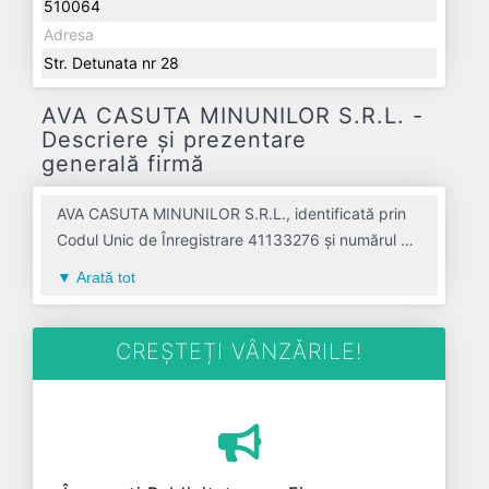
510064
Adresa
Str. Detunata nr 28
AVA CASUTA MINUNILOR S.R.L. -
Descriere și prezentare
generală firmă
AVA CASUTA MINUNILOR S.R.L., identificată prin
Codul Unic de Înregistrare 41133276 și numărul de
înregistrare la Registrul Comerțului J01/1018/2019,
Arată tot
este o societate specializată în activitati de
inchiriere si leasing cu bunuri recreationale si
echipament sportiv avand codul 7721. Cu sediul
CREȘTEȚI VÂNZĂRILE!
social poziționat în zona de Centru a țării, în judetul
ALBA, compania aduce o contribuție semnificativă
pe piața de profil. AVA CASUTA MINUNILOR S.R.L.
a fost fondată în anul 2019, având o vechime de 7
ani. Conform ultimului bilanț, societatea a