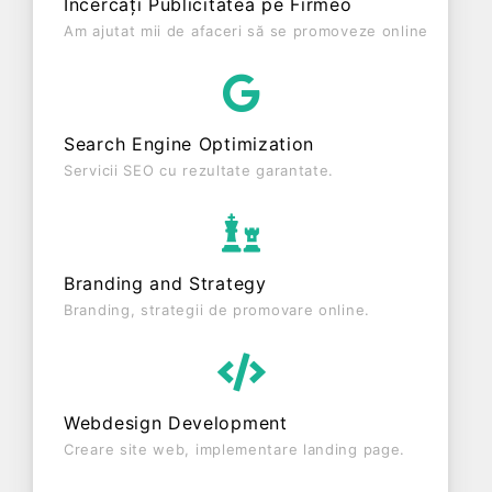
Încercați Publicitatea pe Firmeo
înregistrat un profit de 0 RON și o cifră de afaceri
Am ajutat mii de afaceri să se promoveze online
de 119.210 RON, gestionând operațiunile cu un
număr mediu de 1 de salariați pe ultimul an fiscal.
AVA CASUTA MINUNILOR S.R.L. este o entitate
activa din punct de vedere fiscal si are status:
Search Engine Optimization
FUNCTIUNE. Societatea nu este plătitoare de TVA.
Servicii SEO cu rezultate garantate.
Branding and Strategy
Branding, strategii de promovare online.
Webdesign Development
Creare site web, implementare landing page.