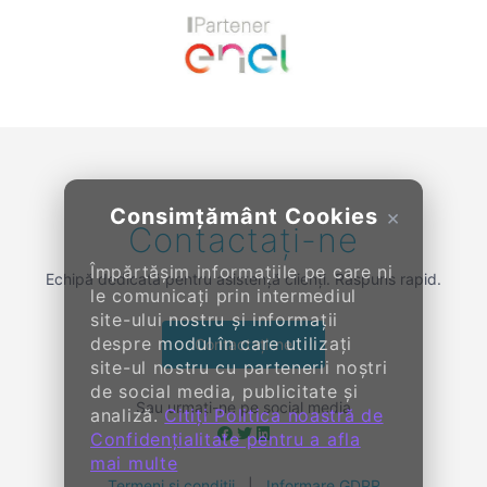
Previous
Next
Consimțământ Cookies
×
Contactați-ne
Împărtășim informațiile pe care ni
Echipă dedicată pentru asistență clienți. Răspuns rapid.
le comunicați prin intermediul
site-ului nostru și informații
despre modul în care utilizați
Contactați-ne
site-ul nostru cu partenerii noștri
de social media, publicitate și
Sau urmați-ne pe social media
analiză.
Citiți Politica noastră de
Confidențialitate pentru a afla
mai multe
Termeni și condiții
|
Informare GDPR