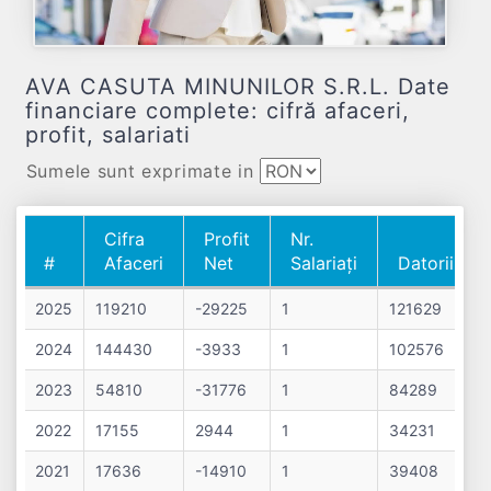
AVA CASUTA MINUNILOR S.R.L. Date
financiare complete: cifră afaceri,
profit, salariati
Sumele sunt exprimate in
Cifra
Profit
Nr.
#
Afaceri
Net
Salariați
Datorii
#
Cifra
Profit
Nr.
Datorii
2025
119210
-29225
1
121629
Afaceri
Net
Salariați
2024
144430
-3933
1
102576
2023
54810
-31776
1
84289
2022
17155
2944
1
34231
2021
17636
-14910
1
39408