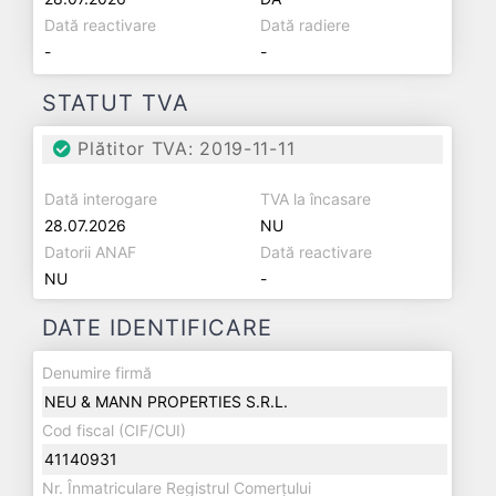
Dată reactivare
Dată radiere
-
-
STATUT TVA
Plătitor TVA: 2019-11-11
Dată interogare
TVA la încasare
28.07.2026
NU
Datorii ANAF
Dată reactivare
NU
-
DATE IDENTIFICARE
Denumire firmă
NEU & MANN PROPERTIES S.R.L.
Cod fiscal (CIF/CUI)
41140931
Nr. Înmatriculare Registrul Comerțului