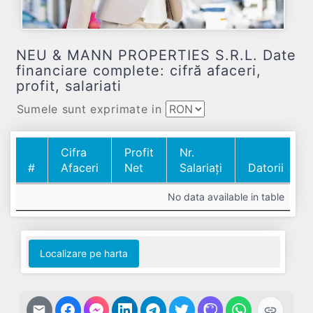
NEU & MANN PROPERTIES S.R.L. Date
financiare complete: cifră afaceri,
profit, salariati
Sumele sunt exprimate in
Cifra
Profit
Nr.
#
Afaceri
Net
Salariați
Datorii
#
Cifra
Profit
Nr.
Datorii
No data available in table
Afaceri
Net
Salariați
Localizare pe harta