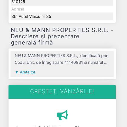
510125
Adresa
Str. Aurel Vlaicu nr 35
NEU & MANN PROPERTIES S.R.L. -
Descriere și prezentare
generală firmă
NEU & MANN PROPERTIES S.R.L., identificată prin
Codul Unic de Înregistrare 41140931 și numărul de
înregistrare la Registrul Comerțului J01/1030/2019,
Arată tot
este o societate specializată în inchirierea si
subinchirierea bunurilor imobiliare proprii sau
inchiriate avand codul 6820. Cu sediul social
CREȘTEȚI VÂNZĂRILE!
poziționat în zona de Centru a țării, în judetul
ALBA, compania aduce o contribuție semnificativă
pe piața de profil. NEU & MANN PROPERTIES
S.R.L. a fost fondată în anul 2019, având o
vechime de 7 ani. Conform ultimului bilanț,