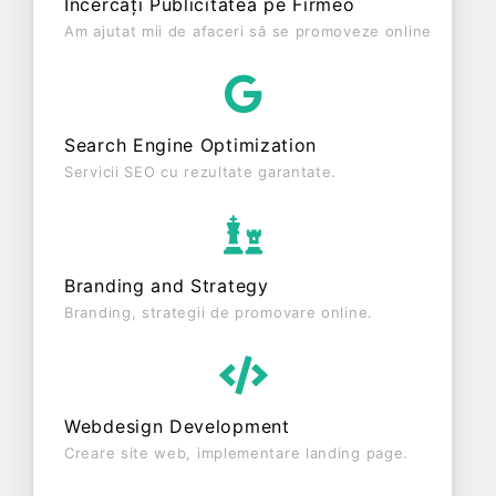
Încercați Publicitatea pe Firmeo
societatea a înregistrat un profit de 0 RON și o
Am ajutat mii de afaceri să se promoveze online
cifră de afaceri de 0 RON, gestionând operațiunile
cu un număr mediu de de salariați pe ultimul an
fiscal. NEU & MANN PROPERTIES S.R.L. este o
entitate activa din punct de vedere fiscal si are
Search Engine Optimization
status: FUNCTIUNE. Societatea este plătitoare de
TVA din anul 2019.
Servicii SEO cu rezultate garantate.
Branding and Strategy
Branding, strategii de promovare online.
Webdesign Development
Creare site web, implementare landing page.