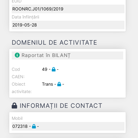
EUID
ROONRC.J01/1069/2019
Data înființării
2019-05-28
DOMENIUL DE ACTIVITATE
Raportat în BILANȚ
Cod
49 -
-
CAEN:
Obiect
Trans -
-
activitate:
INFORMAȚII DE CONTACT
Mobil
072318 -
-