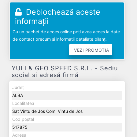
Deblochează aceste
informații
Cu un pachet de acces online poți avea acces la date
de contact precum și informații detaliate bilanț.
VEZI PROMOȚIA
YULI & GEO SPEED S.R.L. - Sediu
social si adresă firmă
Județ
ALBA
Localitatea
Sat Vintu de Jos Com. Vintu de Jos
Cod poștal
517875
Adresa