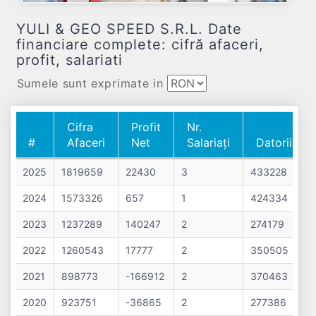
YULI & GEO SPEED S.R.L. Date
financiare complete: cifră afaceri,
profit, salariati
Sumele sunt exprimate in
Cifra
Profit
Nr.
#
Afaceri
Net
Salariați
Datorii
#
Cifra
Profit
Nr.
Datorii
2025
1819659
22430
3
433228
Afaceri
Net
Salariați
2024
1573326
657
1
424334
2023
1237289
140247
2
274179
2022
1260543
17777
2
350505
2021
898773
-166912
2
370463
2020
923751
-36865
2
277386