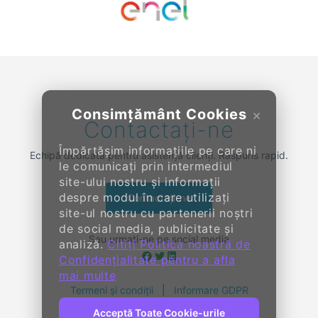
Previous
Next
Consimțământ Cookies
×
Contactați-ne
Împărtășim informațiile pe care ni
Echipă dedicată pentru asistență clienți. Răspuns rapid.
le comunicați prin intermediul
site-ului nostru și informații
despre modul în care utilizați
Contactați-ne
site-ul nostru cu partenerii noștri
de social media, publicitate și
Sau urmați-ne pe social media
analiză.
Citiți Politica noastră de
Confidențialitate pentru a afla
mai multe
Termeni și condiții
|
Informare GDPR
Acceptă Toate Cookie-urile