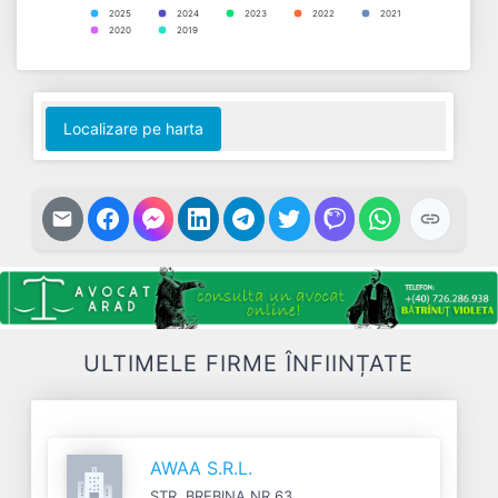
2025
2024
2023
2022
2021
2020
2019
End of interactive chart.
Localizare pe harta
ULTIMELE FIRME ÎNFIINȚATE
AWAA S.R.L.
STR. BREBINA NR.63