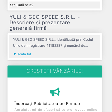
Str. Garii nr 32
YULI & GEO SPEED S.R.L. -
Descriere și prezentare
generală firmă
YULI & GEO SPEED S.R.L., identificată prin Codul
Unic de Înregistrare 41182287 și numărul de
înregistrare la Registrul Comerțului J01/1069/2019,
Arată tot
este o societate specializată în transporturi rutiere
de marfuri avand codul 4941. Cu sediul social
poziționat în zona de Centru a țării, în judetul
CREȘTEȚI VÂNZĂRILE!
ALBA, compania aduce o contribuție semnificativă
pe piața de profil. YULI & GEO SPEED S.R.L. a fost
fondată în anul 2019, având o vechime de 7 ani.
Conform ultimului bilanț, societatea a înregistrat un
profit de 22.430 RON și o cifră de afaceri de
Încercați Publicitatea pe Firmeo
1.819.659 RON, gestionând operațiunile cu un
Am ajutat mii de afaceri să se promoveze online
număr mediu de 3 de salariați pe ultimul an fiscal.